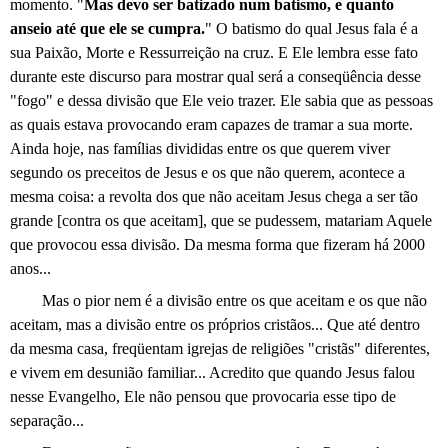
momento. "
Mas devo ser batizado num batismo, e quanto
anseio até que ele se cumpra.
" O batismo do qual Jesus fala é a
sua Paixão, Morte e Ressurreição na cruz. E Ele lembra esse fato
durante este discurso para mostrar qual será a conseqüência desse
"fogo" e dessa divisão que Ele veio trazer. Ele sabia que as pessoas
as quais estava provocando eram capazes de tramar a sua morte.
Ainda hoje, nas famílias divididas entre os que querem viver
segundo os preceitos de Jesus e os que não querem, acontece a
mesma coisa: a revolta dos que não aceitam Jesus chega a ser tão
grande [contra os que aceitam], que se pudessem, matariam Aquele
que provocou essa divisão. Da mesma forma que fizeram há 2000
anos...
Mas o pior nem é a divisão entre os que aceitam e os que não
aceitam, mas a divisão entre os próprios cristãos... Que até dentro
da mesma casa, freqüentam igrejas de religiões "cristãs" diferentes,
e vivem em desunião familiar... Acredito que quando Jesus falou
nesse Evangelho, Ele não pensou que provocaria esse tipo de
separação...