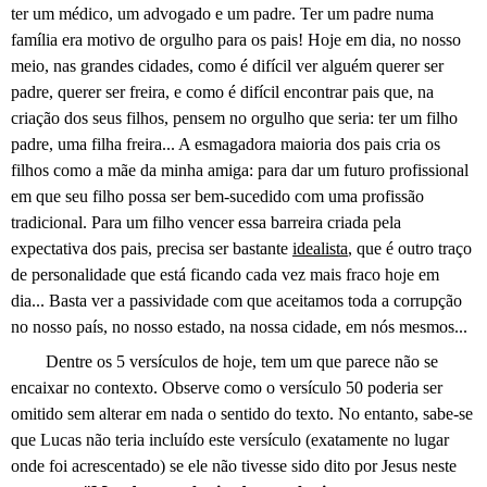
ter um médico, um advogado e um padre. Ter um padre numa
família era motivo de orgulho para os pais! Hoje em dia, no nosso
meio, nas grandes cidades, como é difícil ver alguém querer ser
padre, querer ser freira, e como é difícil encontrar pais que, na
criação dos seus filhos, pensem no orgulho que seria: ter um filho
padre, uma filha freira... A esmagadora maioria dos pais cria os
filhos como a mãe da minha amiga: para dar um futuro profissional
em que seu filho possa ser bem-sucedido com uma profissão
tradicional. Para um filho vencer essa barreira criada pela
expectativa dos pais, precisa ser bastante
idealista
, que é outro traço
de personalidade que está ficando cada vez mais fraco hoje em
dia... Basta ver a passividade com que aceitamos toda a corrupção
no nosso país, no nosso estado, na nossa cidade, em nós mesmos...
Dentre os 5 versículos de hoje, tem um que parece não se
encaixar no contexto. Observe como o versículo 50 poderia ser
omitido sem alterar em nada o sentido do texto. No entanto, sabe-se
que Lucas não teria incluído este versículo (exatamente no lugar
onde foi acrescentado) se ele não tivesse sido dito por Jesus neste