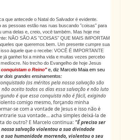
ca que antecede o Natal do Salvador é evidente.
 as pessoas estão nas ruas buscando "coisas" para
u uma delas e, creio, você também. Mas hoje me
etante: NÃO SÃO AS "COISAS" QUE MAIS IMPORTAM
queles que queremos bem. Um presente cumpre sua
tir isso àquele que o recebe: VOCÊ É IMPORTANTE
já ganhei foi a minha vida e muitas vezes percebo
medíocre. No trecho do Evangelho de hoje Jesus
ue conquistam o Reino"
e, diz Marcelo Maia em seu
ar dois grandes ensinamentos:
conquistado (os méritos pela nossa salvação são
 não aceito todos os dias essa salvação e não luto
egundo é que essa conquista não é fácil, exigindo
violento comigo mesmo, forçando minha
ormar-se com a vontade de Jesus e isso não é
ntrarie sua vontade... acha simples deixá-la de
sta do outro? E Marcelo continua:
"É preciso ser
 nossa salvação violentou a sua divindade
 a sua humanidade morrendo, violentou o seu