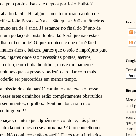
da pelo profeta Isaías, e depois por João Batista?
balho fácil... Há alguns anos foi iniciada a obra de
cife – João Pessoa – Natal. São quase 300 quilômetros
Inscre
érmino era de 4 anos. Já estamos no final do 3º ano de
P
em um pedaço de pista duplicada! Será que não estão
C
lham dia e noite! O que acontece é que não é fácil
muitos altos e baixos, partes que o solo é impróprio para
ros, lugares onde são necessárias pontes, aterros,
Google
.. enfim, é um trabalho difícil, mas extremamente
Transl
 caminhos que as pessoas poderão circular com mais
 poderão ser percorridas em menos tempo.
a missão de aplainar? O caminho que leva ao nosso
Bênçã
 vezes estes caminhos estão completamente obstruídos
Meu c
ressentimentos, orgulho... Sentimentos assim não
aqui p
muito grave!!!
aquel
seus c
enação, e antes que alguém nos condene, nós já nos
que, 
ade da outra pessoa se aproximar! O preconceito nos
corre
Lembr
e: "Não conheço e não gostei!" E nos torna limitados,