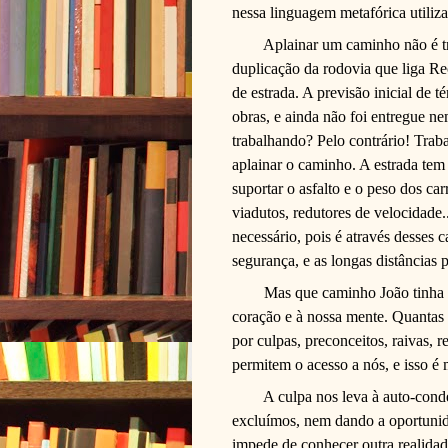
nessa linguagem metafórica utiliza
Aplainar um caminho não é tra
duplicação da rodovia que liga Re
de estrada. A previsão inicial de t
obras, e ainda não foi entregue n
trabalhando? Pelo contrário! Traba
aplainar o caminho. A estrada tem 
suportar o asfalto e o peso dos car
viadutos, redutores de velocidade.
necessário, pois é através desses
segurança, e as longas distâncias
Mas que caminho João tinha 
coração e à nossa mente. Quantas
por culpas, preconceitos, raivas, 
permitem o acesso a nós, e isso é 
A culpa nos leva à auto-cond
excluímos, nem dando a oportunid
impede de conhecer outra realidad