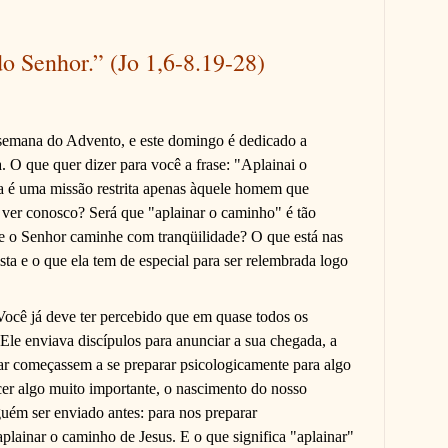
o Senhor.” (Jo 1,6-8.19-28)
 semana do Advento, e este domingo é dedicado a
. O que quer dizer para você a frase: "Aplainai o
a é uma missão restrita apenas àquele homem que
 ver conosco? Será que "aplainar o caminho" é tão
ue o Senhor caminhe com tranqüilidade? O que está nas
sta e o que ela tem de especial para ser relembrada logo
Você já deve ter percebido que em quase todos os
, Ele enviava discípulos para anunciar a sua chegada, a
ar começassem a se preparar psicologicamente para algo
cer algo muito importante, o nascimento do nosso
guém ser enviado antes: para nos preparar
plainar o caminho de Jesus. E o que significa "aplainar"