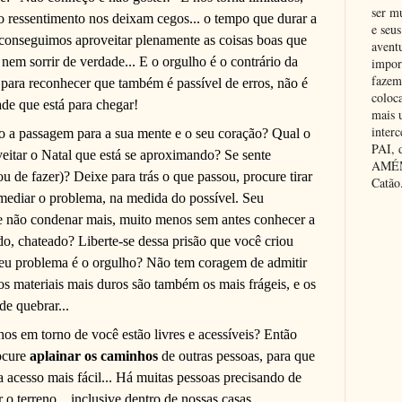
ser m
 ressentimento nos deixam cegos... o tempo que durar a
e seus
 conseguimos aproveitar plenamente as coisas boas que
avent
m sorrir de verdade... E o orgulho é o contrário da
impor
fazem
para reconhecer que também é passível de erros, não é
coloc
ade que está para chegar!
mais 
inter
do a passagem para a sua mente e o seu coração? Qual o
PAI,
eitar o Natal que está se aproximando? Se sente
AMÉM.
u de fazer)? Deixe para trás o que passou, procure tirar
Catão
remediar o problema, na medida do possível. Seu
e não condenar mais, muito menos sem antes conhecer a
ido, chateado? Liberte-se dessa prisão que você criou
 Seu problema é o orgulho? Não tem coragem de admitir
os materiais mais duros são também os mais frágeis, e os
de quebrar...
s em torno de você estão livres e acessíveis? Então
rocure
aplainar os caminhos
de outras pessoas, para que
 acesso mais fácil... Há muitas pessoas precisando de
o terreno... inclusive dentro de nossas casas...