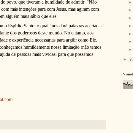
s do povo, que tiveram a humildade de admitir: "Não
m com más intenções para com Jesus, mas agiram com
m alguém mais sábio que eles.
u o Espírito Santo, o qual "nos dará palavras acertadas"
iante dos poderosos deste mundo. No entanto, aos
ade e experiência necessárias para argüir como Ele.
conheçamos humildemente nossa limitação (não temos
 ajuda de pessoas mais vividas, para que possamos
2
►
Visual
pot.com