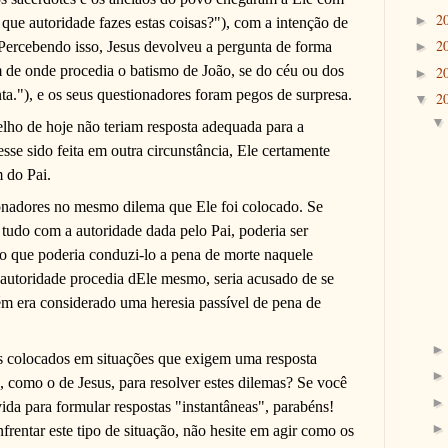
2
►
ue autoridade fazes estas coisas?"), com a intenção de
2
 Percebendo isso, Jesus devolveu a pergunta de forma
►
 de onde procedia o batismo de João, se do céu ou dos
2
►
a."), e os seus questionadores foram pegos de surpresa.
2
▼
lho de hoje não teriam resposta adequada para a
esse sido feita em outra circunstância, Ele certamente
m do Pai.
ionadores no mesmo dilema que Ele foi colocado. Se
 tudo com a autoridade dada pelo Pai, poderia ser
o que poderia conduzi-lo a pena de morte naquele
autoridade procedia dEle mesmo, seria acusado de se
m era considerado uma heresia passível de pena de
 colocados em situações que exigem uma resposta
, como o de Jesus, para resolver estes dilemas? Se você
ida para formular respostas "instantâneas", parabéns!
frentar este tipo de situação, não hesite em agir como os