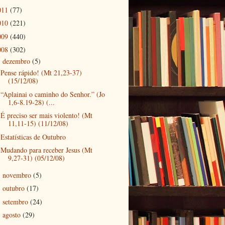
011
(77)
010
(221)
009
(440)
008
(302)
dezembro
(5)
▼
Pense rápido! (Mt 21,23-37)
(15/12/08)
“Aplainai o caminho do Senhor.” (Jo
1,6-8.19-28) (...
É preciso ser mais violento! (Mt
11,11-15) (11/12/08)
Estatísticas de Outubro
Mudando para receber Jesus (Mt
9,27-31) (05/12/08)
novembro
(5)
►
outubro
(17)
►
setembro
(24)
►
agosto
(29)
►