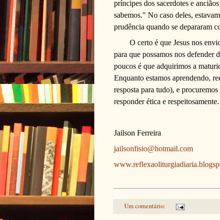
príncipes dos sacerdotes e ancião
sabemos." No caso deles, estava
prudência quando se depararam co
O certo é que Jesus nos envio
para que possamos nos defender d
poucos é que adquirimos a maturid
Enquanto estamos aprendendo, re
resposta para tudo), e procuremos
responder ética e respeitosamente.
Jailson Ferreira
jailsonfisio@hotmail.com
www.reflexaoliturgiadiaria.blogs
Um comentário: