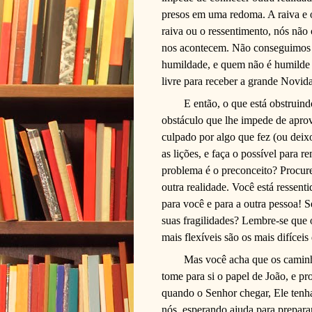
presos em uma redoma. A raiva e o
raiva ou o ressentimento, nós não
nos acontecem. Não conseguimos ne
humildade, e quem não é humilde 
livre para receber a grande Novid
E então, o que está obstruin
obstáculo que lhe impede de aprov
culpado por algo que fez (ou deixo
as lições, e faça o possível para 
problema é o preconceito? Procur
outra realidade. Você está ressent
para você e para a outra pessoa!
suas fragilidades? Lembre-se que 
mais flexíveis são os mais difíceis 
Mas você acha que os caminho
tome para si o papel de João, e p
quando o Senhor chegar, Ele tenha
nós, esperando ajuda para preparar 