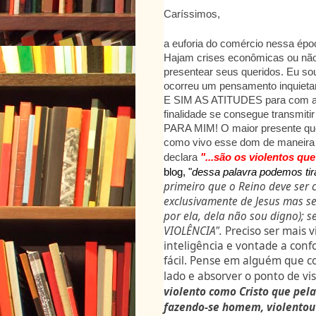
Caríssimos,
a euforia do comércio nessa épo
Hajam crises econômicas ou não
presentear seus queridos. Eu so
ocorreu um pensamento inqui
E SIM AS ATITUDES para com a
finalidade se consegue transmi
PARA MIM! O maior presente que 
como vivo esse dom de maneira 
declara
"...são os violentos q
blog, "
dessa palavra podemos tir
primeiro que o Reino deve ser 
exclusivamente de Jesus mas se
por ela, dela não sou digno); s
VIOLÊNCIA".
Preciso ser mais 
inteligência e vontade a conf
fácil. Pense em alguém que co
lado e absorver o ponto de vi
violento como Cristo que pela
fazendo-se homem, violentou