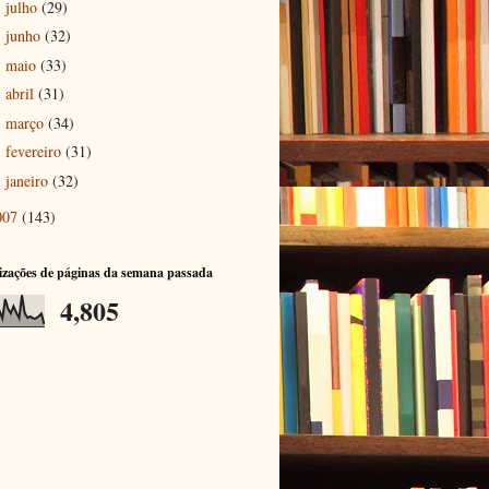
julho
(29)
►
junho
(32)
►
maio
(33)
►
abril
(31)
►
março
(34)
►
fevereiro
(31)
►
janeiro
(32)
►
007
(143)
izações de páginas da semana passada
4,805