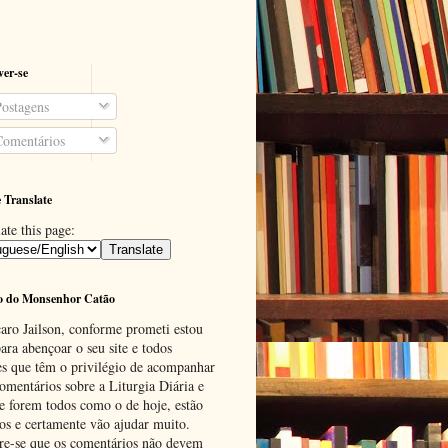
ver-se
ostagens
omentários
 Translate
ate this page:
o do Monsenhor Catão
aro Jailson, conforme prometi estou
ara abençoar o seu site e todos
es que têm o privilégio de acompanhar
omentários sobre a Liturgia Diária e
se forem todos como o de hoje, estão
tos e certamente vão ajudar muito.
e-se que os comentários não devem