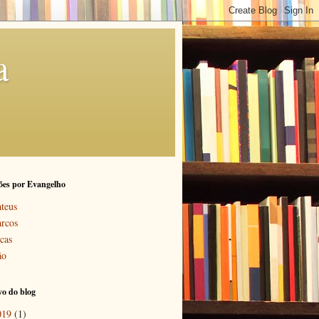
a
ões por Evangelho
teus
rcos
cas
ão
o do blog
019
(1)