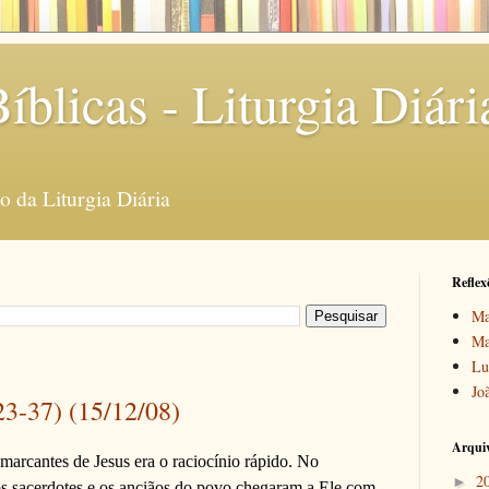
íblicas - Liturgia Diári
 da Liturgia Diária
Reflex
Ma
Ma
Lu
Jo
23-37) (15/12/08)
Arquiv
 marcantes de Jesus era o raciocínio rápido. No
2
►
os sacerdotes e os anciãos do povo chegaram a Ele com