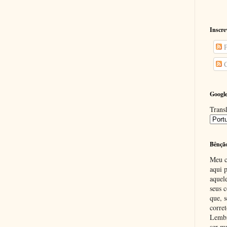
Inscre
P
C
Google
Transl
Bênçã
Meu c
aqui p
aquel
seus c
que, 
corre
Lembr
ser m