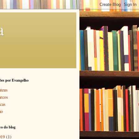
a
ões por Evangelho
teus
rcos
cas
ão
o do blog
019
(1)