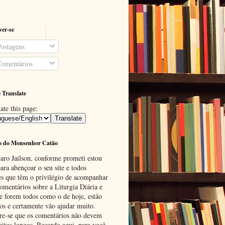
ver-se
ostagens
omentários
 Translate
ate this page:
o do Monsenhor Catão
aro Jailson, conforme prometi estou
ara abençoar o seu site e todos
es que têm o privilégio de acompanhar
omentários sobre a Liturgia Diária e
se forem todos como o de hoje, estão
tos e certamente vão ajudar muito.
e-se que os comentários não devem
uitos longos. Recordo aqui, para você