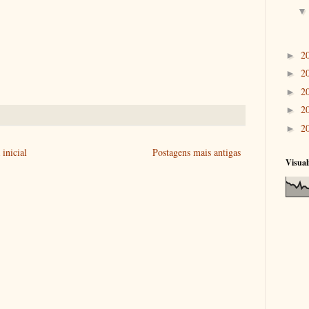
2
►
2
►
2
►
2
►
2
►
inicial
Postagens mais antigas
Visual