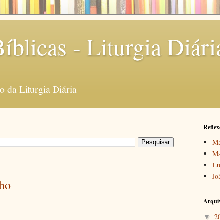
íblicas - Liturgia Diári
 da Liturgia Diária
Reflex
Ma
Ma
Lu
Jo
lho
Arquiv
2
▼