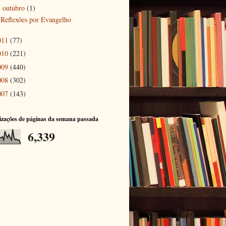
outubro
(1)
▼
Reflexões por Evangelho
011
(77)
010
(221)
009
(440)
008
(302)
007
(143)
izações de páginas da semana passada
6,339