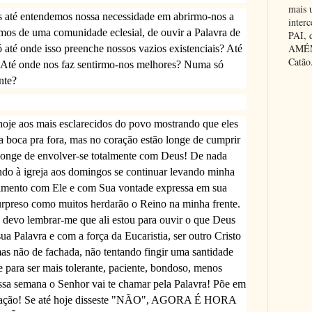
mais 
 até entendemos nossa necessidade em abrirmo-nos a
inter
rmos de uma comunidade eclesial, de ouvir a Palavra de
PAI,
AMÉM.
até onde isso preenche nossos vazios existenciais? Até
Catão
 Até onde nos faz sentirmo-nos melhores? Numa só
ente?
 hoje aos mais esclarecidos do povo mostrando que eles
 boca pra fora, mas no coração estão longe de cumprir
 longe de envolver-se totalmente com Deus! De nada
 indo à igreja aos domingos se continuar levando minha
mento com Ele e com Sua vontade expressa em sua
 surpreso como muitos herdarão o Reino na minha frente.
 devo lembrar-me que ali estou para ouvir o que Deus
a Palavra e com a força da Eucaristia, ser outro Cristo
mas não de fachada, não tentando fingir uma santidade
 para ser mais tolerante, paciente, bondoso, menos
essa semana o Senhor vai te chamar pela Palavra! Põe em
 coração! Se até hoje disseste "NÃO", AGORA É HORA