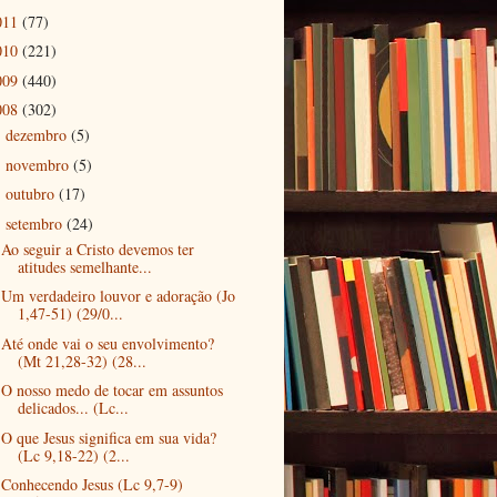
011
(77)
010
(221)
009
(440)
008
(302)
dezembro
(5)
►
novembro
(5)
►
outubro
(17)
►
setembro
(24)
▼
Ao seguir a Cristo devemos ter
atitudes semelhante...
Um verdadeiro louvor e adoração (Jo
1,47-51) (29/0...
Até onde vai o seu envolvimento?
(Mt 21,28-32) (28...
O nosso medo de tocar em assuntos
delicados... (Lc...
O que Jesus significa em sua vida?
(Lc 9,18-22) (2...
Conhecendo Jesus (Lc 9,7-9)