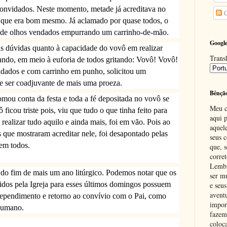
convidados. Neste momento, metade já acreditava no
C
u que era bom mesmo. Já aclamado por quase todos, o
o de olhos vendados empurrando um carrinho-de-mão.
Google
is dúvidas quanto à capacidade do vovô em realizar
Transl
ando, em meio à euforia de todos gritando: Vovô! Vovô!
ndados e com carrinho em punho, solicitou um
o e ser coadjuvante de mais uma proeza.
Bênçã
tomou conta da festa e toda a fé depositada no vovô se
Meu c
ficou triste pois, viu que tudo o que tinha feito para
aqui p
realizar tudo aquilo e ainda mais, foi em vão. Pois ao
aquel
 que mostraram acreditar nele, foi desapontado pelas
seus c
em todos.
que, 
corre
Lembr
o fim de mais um ano litúrgico. Podemos notar que os
ser m
idos pela Igreja para esses últimos domingos possuem
e seus
avent
ependimento e retorno ao convívio com o Pai, como
impor
 humano.
fazem
coloc