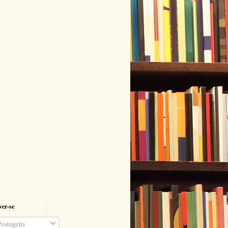
ver-se
ostagens