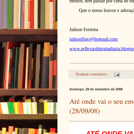
melhor, sem passar por cima de n
Que o nosso louvor e adoraçã
Jailson Ferreira
jailsonfisio@hotmail.com
www.reflexaoliturgiadiaria.blogs
Nenhum comentário:
domingo, 28 de setembro de 2008
Até onde vai o seu en
(28/09/08)
ATÉ ONDE VA