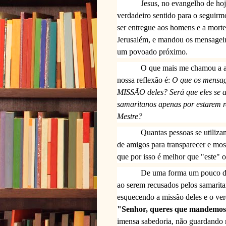
Jesus, no evangelho de hoj
verdadeiro sentido para o seguirm
ser entregue aos homens e a morte
Jerusalém, e mandou os mensagei
um povoado próximo.
O que mais me chamou a at
nossa reflexão é:
O que os mensage
MISSÃO deles? Será que eles se 
samaritanos apenas por estarem r
Mestre?
Quantas pessoas se utilizam
de amigos para transparecer e mos
que por isso é melhor que "este" 
De uma forma um pouco dif
ao serem recusados pelos samarita
esquecendo a missão deles e o ve
"Senhor, queres que mandemos d
imensa sabedoria, não guardando