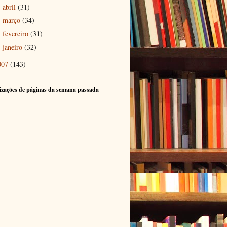
abril
(31)
►
março
(34)
►
fevereiro
(31)
►
janeiro
(32)
►
007
(143)
izações de páginas da semana passada