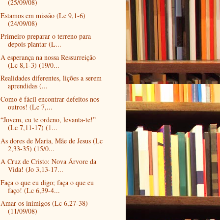
(25/09/08)
Estamos em missão (Lc 9,1-6)
(24/09/08)
Primeiro preparar o terreno para
depois plantar (L...
A esperança na nossa Ressurreição
(Lc 8,1-3) (19/0...
Realidades diferentes, lições a serem
aprendidas (...
Como é fácil encontrar defeitos nos
outros! (Lc 7,...
“Jovem, eu te ordeno, levanta-te!”
(Lc 7,11-17) (1...
As dores de Maria, Mãe de Jesus (Lc
2,33-35) (15/0...
A Cruz de Cristo: Nova Árvore da
Vida! (Jo 3,13-17...
Faça o que eu digo; faça o que eu
faço! (Lc 6,39-4...
Amar os inimigos (Lc 6,27-38)
(11/09/08)