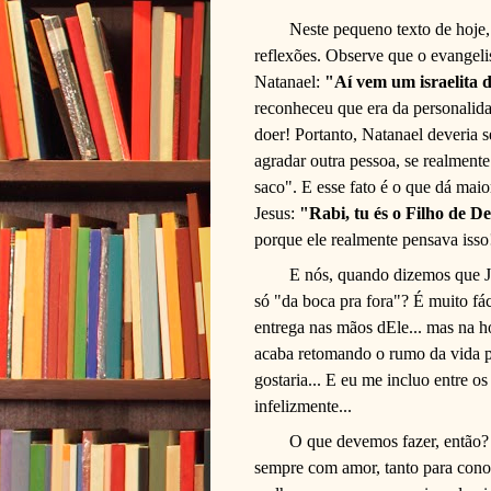
Neste pequeno texto de hoje,
reflexões. Observe que o evangelis
Natanael:
"Aí vem um israelita 
reconheceu que era da personalid
doer! Portanto, Natanael deveria 
agradar outra pessoa, se realment
saco". E esse fato é o que dá mai
Jesus:
"Rabi, tu és o Filho de De
porque ele realmente pensava isso
E nós, quando dizemos que Je
só "da boca pra fora"? É muito fác
entrega nas mãos dEle... mas na h
acaba retomando o rumo da vida pa
gostaria... E eu me incluo entre os
infelizmente...
O que devemos fazer, então? 
sempre com amor, tanto para cono