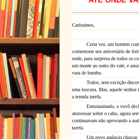
Caríssimos,
Certa vez, um homem com i
comemorar seu aniversário de for
onde, para surpresa de todos os co
um monte ao outro do vale, e anun
vara de bambu.
Todos, sem exceção discor
uma loucura. Mas, aquele senhor e
a temida tarefa.
Entusiasmado, o vovô decid
atravessar sobre o cabo, agora s
continuavam não aprovando a audá
tarefa.
Um novo anúncio chocou o 