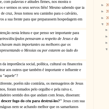
e, com palavras e atitudes firmes, nos mostra o
2
►
os e sermos os seus servos fiéis! Mesmo sabendo que ia
2
►
 de cruz, Jesus tomou seu caminho para o calvário,
2
►
ros a sua frente para que preparassem hospedagem em
2
▼
enção nesta leitura e que penso ser importante para
iros/discípulos pensavam a respeito de Jesus e da
achavam mais importantes ou melhores que os
epresentando o Messias ou por estarem ao lado do
 da importância social, política, cultural ou financeira
trar aos outros que também é importante e influente e
ou "aquele"?
erente, porém não contrária, os mensageiros de Jesus
nos, foram tomados pelo orgulho e pela raiva e,
rdadeiro sentido dos que andam com Jesus, disseram:
escer fogo do céu para destruí-los?"
Jesus com sua
 mágoas nem se achando melhor que os samaritanos