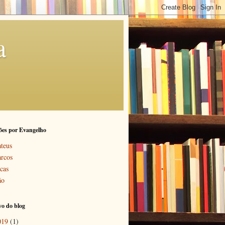
a
ões por Evangelho
teus
rcos
cas
ão
o do blog
019
(1)