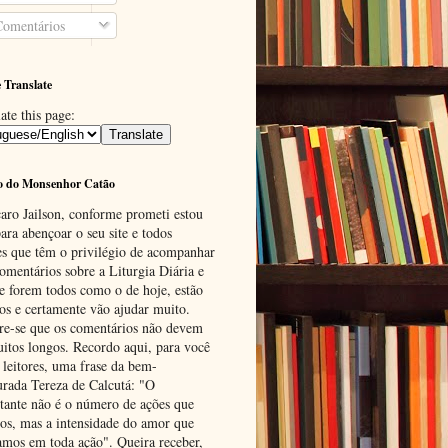
omentários
 Translate
ate this page:
o do Monsenhor Catão
aro Jailson, conforme prometi estou
ara abençoar o seu site e todos
es que têm o privilégio de acompanhar
omentários sobre a Liturgia Diária e
se forem todos como o de hoje, estão
tos e certamente vão ajudar muito.
e-se que os comentários não devem
uitos longos. Recordo aqui, para você
 leitores, uma frase da bem-
urada Tereza de Calcutá: "O
tante não é o número de ações que
os, mas a intensidade do amor que
amos em toda ação". Queira receber,