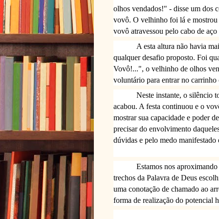
olhos vendados!" - disse um dos 
vovô. O velhinho foi lá e mostro
vovô atravessou pelo cabo de aç
A esta altura não havia ma
qualquer desafio proposto. Foi qu
Vovô!...", o velhinho de olhos ve
voluntário para entrar no carrinh
Neste instante, o silêncio 
acabou. A festa continuou e o vovô 
mostrar sua capacidade e poder de 
precisar do envolvimento daqueles
dúvidas e pelo medo manifestado 
Estamos nos aproximando d
trechos da Palavra de Deus escolh
uma conotação de chamado ao arr
forma de realização do potencial