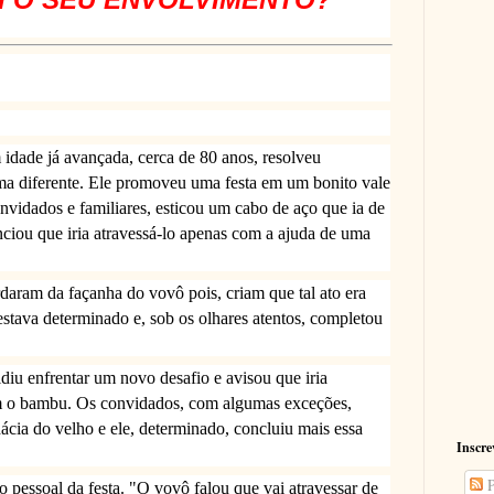
dade já avançada, cerca de 80 anos, resolveu
ma diferente. Ele promoveu uma festa em um bonito vale
nvidados e familiares, esticou um cabo de aço que ia de
ciou que iria atravessá-lo apenas com a ajuda de uma
daram da façanha do vovô pois, criam que tal ato era
stava determinado e, sob os olhares atentos, completou
iu enfrentar um novo desafio e avisou que iria
em o bambu. Os convidados, com algumas exceções,
cia do velho e ele, determinado, concluiu mais essa
Inscre
P
pessoal da festa. "O vovô falou que vai atravessar de