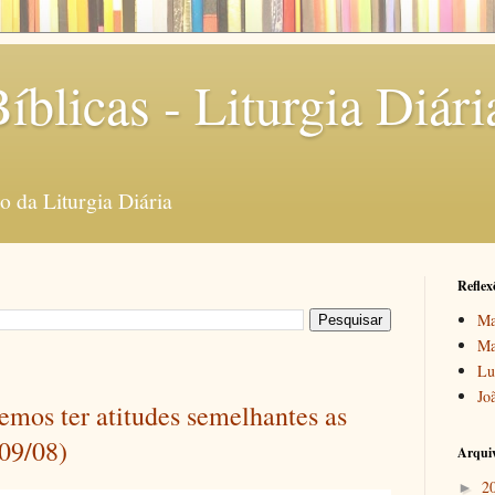
íblicas - Liturgia Diári
 da Liturgia Diária
Reflex
Ma
Ma
Lu
Jo
emos ter atitudes semelhantes as
/09/08)
Arquiv
2
►