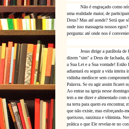
Não é engraçado como nós
uma realidade maior, de participa
Deus? Mas até aonde? Será que só 
onde isso massageia nossos egos?
pergunta: até onde nos é conveni
Jesus dirige a parábola de
dizem "sim" a Deus de fachada, da
a Sua Lei e a Sua vontade! Estão
adiantará eu seguir a vida inteira
vidinha medíocre sem comprometi
Palavra. Se eu agir assim ficarei
Ao entrar na igreja nesse domingo
tem a me dizer e alimentado com su
na terra para quem eu encontrar, 
que não existe, mas esforçando-me
queixoso, ranzinza e vítimista. N
prática o que Ele revelar-te no