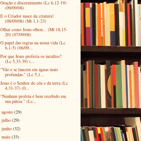
Oração e discernimento (Lc 6,12-19)
(09/09/08)
E o Criador nasce da criatura!
(08/09/08) (Mt 1,1-23)
Olhar como Jesus olhou... (Mt 18,15-
20) (07/09/08)
O papel das regras na nossa vida (Lc
6,1-5) (06/09...
Por que Jesus preferia os incultos?
(Lc 5,33-39) (...
“Vão e se lancem em águas mais
profundas.” (Lc 5,1...
Jesus é o Senhor do céu e da terra (Lc
4,31-37) (0...
“Nenhum profeta é bem recebido em
sua pátria.” (Lc...
agosto
(29)
►
julho
(29)
►
junho
(32)
►
maio
(33)
►