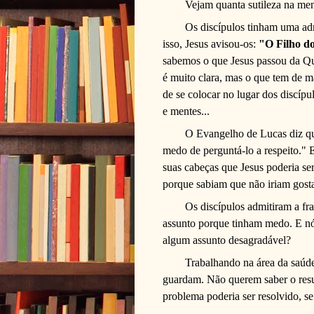
Vejam quanta sutileza na men
Os discípulos tinham uma adm
isso, Jesus avisou-os:
"O Filho d
sabemos o que Jesus passou da Qui
é muito clara, mas o que tem de ma
de se colocar no lugar dos discípu
e mentes...
O Evangelho de Lucas diz que
medo de perguntá-lo a respeito." 
suas cabeças que Jesus poderia se
porque sabiam que não iriam gosta
Os discípulos admitiram a fr
assunto porque tinham medo. E nó
algum assunto desagradável?
Trabalhando na área da saúd
guardam. Não querem saber o resu
problema poderia ser resolvido, se