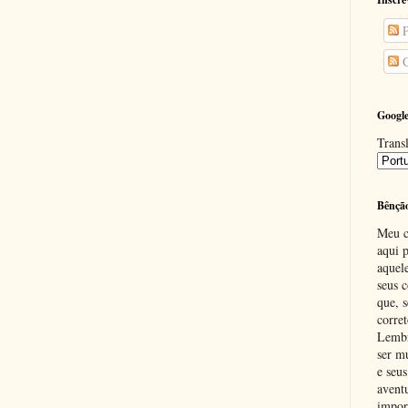
P
C
Google
Transl
Bênçã
Meu c
aqui p
aquel
seus c
que, 
corre
Lembr
ser m
e seus
avent
impor