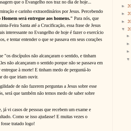
sagem que o Evangelho nos traz no dia de hoje...
2
►
iração e carinho extraordinários por Jesus. Percebendo
2
►
o Homem será entregue aos homens."
Para nós, que
2
►
nta-Feira Santa até a Crucificação, essa frase de Jesus
2
▼
is interessante no Evangelho de hoje é fazer o exercício
los, e tentar entender o que se passava em seus corações
 "os discípulos não alcançaram o sentido, e tinham
Eles não alcançaram o sentido porque não se passava em
r entregue à morte! E tinham medo de perguntá-lo
r do que iriam ouvir.
agilidade de não fazerem perguntas a Jesus sobre esse
s, será que também não temos medo de saber sobre
e, já vi casos de pessoas que recebem um exame e
ltado. Como se isso ajudasse! E muitas vezes o
 fosse tratado logo!