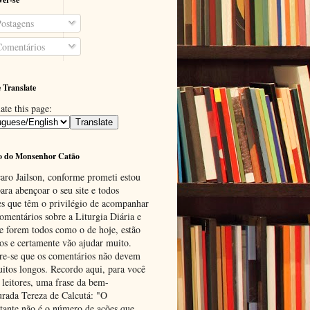
ostagens
omentários
 Translate
ate this page:
o do Monsenhor Catão
aro Jailson, conforme prometi estou
ara abençoar o seu site e todos
es que têm o privilégio de acompanhar
omentários sobre a Liturgia Diária e
se forem todos como o de hoje, estão
tos e certamente vão ajudar muito.
e-se que os comentários não devem
uitos longos. Recordo aqui, para você
 leitores, uma frase da bem-
urada Tereza de Calcutá: "O
tante não é o número de ações que