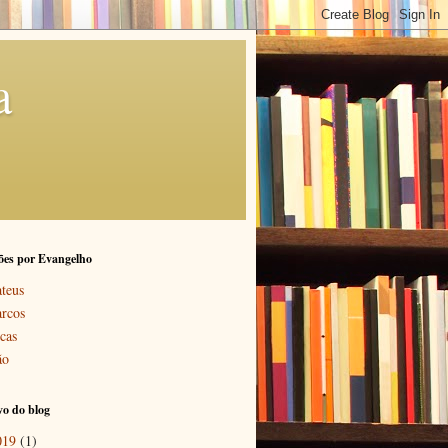
a
ões por Evangelho
teus
rcos
cas
ão
o do blog
019
(1)