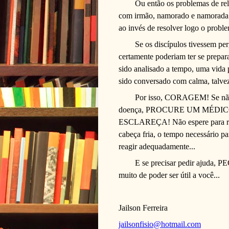
Ou então os problemas de rel
com irmão, namorado e namorada...
ao invés de resolver logo o proble
Se os discípulos tivessem per
certamente poderiam ter se prepar
sido analisado a tempo, uma vida p
sido conversado com calma, talvez
Por isso, CORAGEM! Se nã
doença, PROCURE UM MÉDICO LO
ESCLAREÇA! Não espere para resol
cabeça fria, o tempo necessário pa
reagir adequadamente...
E se precisar pedir ajuda, 
muito de poder ser útil a você...
Jailson Ferreira
jailsonfisio@hotmail.com