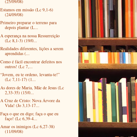
(25/09/08)
Estamos em missão (Lc 9,1-6)
(24/09/08)
Primeiro preparar o terreno para
depois plantar (L...
A esperança na nossa Ressurreição
(Lc 8,1-3) (19/0...
Realidades diferentes, lições a serem
aprendidas (...
Como é fácil encontrar defeitos nos
outros! (Lc 7,...
“Jovem, eu te ordeno, levanta-te!”
(Lc 7,11-17) (1...
As dores de Maria, Mãe de Jesus (Lc
2,33-35) (15/0...
A Cruz de Cristo: Nova Árvore da
Vida! (Jo 3,13-17...
Faça o que eu digo; faça o que eu
faço! (Lc 6,39-4...
Amar os inimigos (Lc 6,27-38)
(11/09/08)