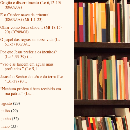
Oração e discernimento (Lc 6,12-19)
(09/09/08)
E o Criador nasce da criatura!
(08/09/08) (Mt 1,1-23)
Olhar como Jesus olhou... (Mt 18,15-
20) (07/09/08)
O papel das regras na nossa vida (Lc
6,1-5) (06/09...
Por que Jesus preferia os incultos?
(Lc 5,33-39) (...
“Vão e se lancem em águas mais
profundas.” (Lc 5,1...
Jesus é o Senhor do céu e da terra (Lc
4,31-37) (0...
“Nenhum profeta é bem recebido em
sua pátria.” (Lc...
agosto
(29)
►
julho
(29)
►
junho
(32)
►
maio
(33)
►