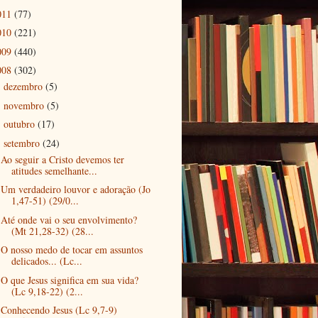
011
(77)
010
(221)
009
(440)
008
(302)
dezembro
(5)
►
novembro
(5)
►
outubro
(17)
►
setembro
(24)
▼
Ao seguir a Cristo devemos ter
atitudes semelhante...
Um verdadeiro louvor e adoração (Jo
1,47-51) (29/0...
Até onde vai o seu envolvimento?
(Mt 21,28-32) (28...
O nosso medo de tocar em assuntos
delicados... (Lc...
O que Jesus significa em sua vida?
(Lc 9,18-22) (2...
Conhecendo Jesus (Lc 9,7-9)