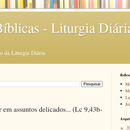
íblicas - Liturgia Diári
 da Liturgia Diária
Reflex
Ma
Ma
Lu
Jo
 em assuntos delicados... (Lc 9,43b-
Arquiv
2
►