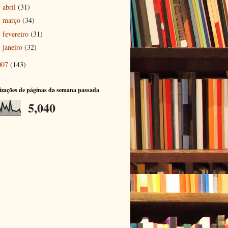
abril
(31)
►
março
(34)
►
fevereiro
(31)
►
janeiro
(32)
►
007
(143)
izações de páginas da semana passada
5,040