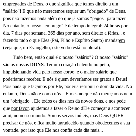
empregados de Deus, o que significa que temos direito a um
"salário"! E que não merecemos sequer um "obrigado" de Deus,
pois não fazemos nada além do que já somos "pagos" para fazer.
No entanto, o nosso "emprego" é de tempo integral: 24 horas por
dia, 7 dias por semana, 365 dias por ano, sem direito a férias... e
fazendo tudo o que Eles (Pai, Filho e Espírito Santo) mandar
em
(veja que, no Evangelho, este verbo está no plural).
Tudo bem, então qual é o nosso "salário"? O nosso "salário"
são os nossos
DONS
. Ter um coração batendo no peito,
impulsionando vida pelo nosso corpo, é o maior salário que
poderíamos receber. E nós é quem deveríamos ser gratos a Deus!
Pois nada que façamos por Ele, poderia retribuir o dom da vida. No
entanto, Deus não é como nós... E mesmo que não mereçamos nem
um "obrigado", Ele todos os dias nos dá novos dons, e nos pede
que
por favor
, ajudemos a fazer o Reino dEle começar a acontecer
aqui, no nosso mundo. Somos servos inúteis, mas Deus QUER
precisar de nós, e fica muito agradecido quando obedecemos a sua
vontade, por isso que Ele nos confia cada dia mais...