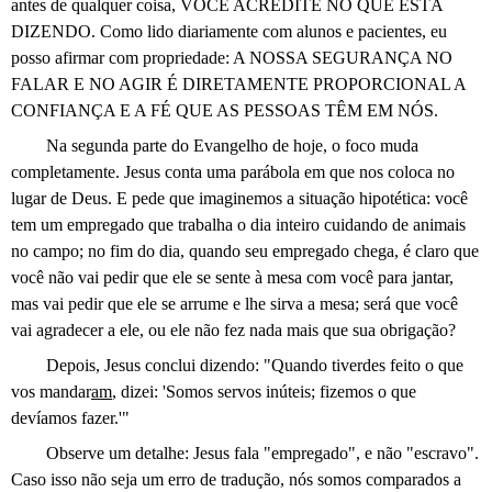
antes de qualquer coisa, VOCÊ ACREDITE NO QUE ESTÁ
DIZENDO. Como lido diariamente com alunos e pacientes, eu
posso afirmar com propriedade: A NOSSA SEGURANÇA NO
FALAR E NO AGIR É DIRETAMENTE PROPORCIONAL A
CONFIANÇA E A FÉ QUE AS PESSOAS TÊM EM NÓS.
Na segunda parte do Evangelho de hoje, o foco muda
completamente. Jesus conta uma parábola em que nos coloca no
lugar de Deus. E pede que imaginemos a situação hipotética: você
tem um empregado que trabalha o dia inteiro cuidando de animais
no campo; no fim do dia, quando seu empregado chega, é claro que
você não vai pedir que ele se sente à mesa com você para jantar,
mas vai pedir que ele se arrume e lhe sirva a mesa; será que você
vai agradecer a ele, ou ele não fez nada mais que sua obrigação?
Depois, Jesus conclui dizendo: "Quando tiverdes feito o que
vos mandar
am
, dizei: 'Somos servos inúteis; fizemos o que
devíamos fazer.'"
Observe um detalhe: Jesus fala "empregado", e não "escravo".
Caso isso não seja um erro de tradução, nós somos comparados a