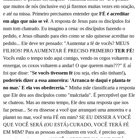
que muitos de nós (inclusive eu) já fizemos muitas vezes em oração,
e até na missa. Primeiro precisamos entender que
FÉ é
acreditar
em algo que não se vê
. A resposta de Jesus para os discípulos foi
num tom chateado. Eu imagino a cena: os discípulos fazendo o
pedido, e Jesus olhando para eles como se não quisesse acreditar no
pedido... Ele deve ter pensado: "Aumentar a fé de vocês? MEUS
FILHOS! PRA AUMENTAR É PRECISO PRIMEIRO
TER FÉ
!
Vocês estão o tempo todo aqui comigo, vendo os cegos voltarem a
enxergar, os coxos voltarem a andar! O que querem mais???" E aí
foi que disse: "
Se vocês tivessem fé
(ou seja, eles não tinham!)
,
poderíeis dizer a essa amoreira: 'Arranca-te daqui e planta-te
no mar.' E ela vos obedeceria."
Minha mãe classificaria a resposta
que Ele deu aos discípulos como "malcriada". É perceptível que Ele
se chateou. Mas ao mesmo tempo, Ele deu uma resposta que nos
faz pensar... Se eu dissesse a você que arranquei uma amoreira e a
plantei no mar, você teria FÉ em mim? SE EU DISSER A VOCÊ
QUE VOCÊ SERÁ (OU ESTÁ) CURADO, VOCÊ TERÁ FÉ
EM MIM? Para as pessoas acreditarem em você, é preciso que,