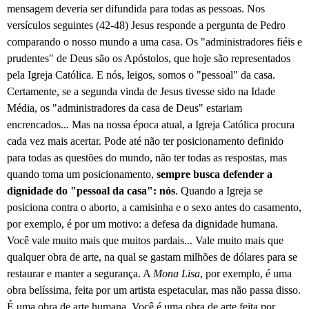
mensagem deveria ser difundida para todas as pessoas. Nos
versículos seguintes (42-48) Jesus responde a pergunta de Pedro
comparando o nosso mundo a uma casa. Os "administradores fiéis e
prudentes" de Deus são os Apóstolos, que hoje são representados
pela Igreja Católica. E nós, leigos, somos o "pessoal" da casa.
Certamente, se a segunda vinda de Jesus tivesse sido na Idade
Média, os "administradores da casa de Deus" estariam
encrencados... Mas na nossa época atual, a Igreja Católica procura
cada vez mais acertar. Pode até não ter posicionamento definido
para todas as questões do mundo, não ter todas as respostas, mas
quando toma um posicionamento,
sempre busca defender a
dignidade do "pessoal da casa": nós
. Quando a Igreja se
posiciona contra o aborto, a camisinha e o sexo antes do casamento,
por exemplo, é por um motivo: a defesa da dignidade humana.
Você vale muito mais que muitos pardais... Vale muito mais que
qualquer obra de arte, na qual se gastam milhões de dólares para se
restaurar e manter a segurança. A
Mona Lisa
, por exemplo, é uma
obra belíssima, feita por um artista espetacular, mas não passa disso.
É uma obra de arte humana. Você é uma obra de arte feita por