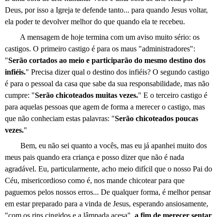
Deus, por isso a Igreja te defende tanto... para quando Jesus voltar,
ela poder te devolver melhor do que quando ela te recebeu.
A mensagem de hoje termina com um aviso muito sério: os
castigos. O primeiro castigo é para os maus "administradores":
"
Serão cortados ao meio e participarão do mesmo destino dos
infiéis.
" Precisa dizer qual o destino dos infiéis? O segundo castigo
é para o pessoal da casa que sabe da sua responsabilidade, mas não
cumpre: "
Serão chicoteados muitas vezes.
" E o terceiro castigo é
para aquelas pessoas que agem de forma a merecer o castigo, mas
que não conheciam estas palavras: "
Serão chicoteados poucas
vezes.
"
Bem, eu não sei quanto a vocês, mas eu já apanhei muito dos
meus pais quando era criança e posso dizer que não é nada
agradável. Eu, particularmente, acho meio difícil que o nosso Pai do
Céu, misericordioso como é, nos mande chicotear para que
paguemos pelos nossos erros... De qualquer forma, é melhor pensar
em estar preparado para a vinda de Jesus, esperando ansiosamente,
"com os rins cingidos e a lâmpada acesa",
a fim de merecer sentar