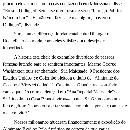
procura ele apareceu numa casa de fazenda em Minessota e disse:
"Eu
sou Dillingerl' Sentia-se orgulhoso de ser o "Inimigo Público
Número Um". "Eu não vou fazer-lhe mal algum, mas eu sou
Dillinger", disse ele.
Sim, a única diferença fundamental entre Dillinger e
Rockefeller é o modo como eles satisfaziam o desejo de
importância.
A história está cheia de exemplos divertidos de pessoas
famosas lutando para se sentirem importantes. Mesmo George
Washington quis ser chamado "Sua Majestade,
0
Presidente dos
Estados Unidos"; e Colombo pleiteou o título de "Almirante do
Oceano e Vice-rei da índia". Catarina, a Grande, recusou abrir
cartas que não eram endereçadas a "Sua Imperial Majestade"; e a
Sr. Lincoln, na Casa Branca, virou-se para a Sr. Grant como uma
fera e gritou: "Como ousa estar sentada em minha presença antes de
meu convite?"
Nossos milionários ajudaram financeiramente a expedição do
Almirante Byrd ao Pólo Antártico na certeza de que várias