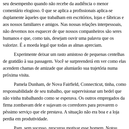
seu desempenho quando não recebe da audiência o menor
comentário elogioso. 0 que se aplica a profissionais aplica-se
duplamente àqueles que trabalham em escritórios, lojas e fábricas e
aos nossos familiares e amigos. Nas nossas relações interpessoais,
não devemos nos esquecer de que nossos companheiros são seres
humanos e que, como tais, desejam ouvir uma palavra que os
valorize. É
a moeda
legal que todas as almas apreciam.
Experimente deixar um rasto amistoso de pequenas centelhas
de gratidão à sua passagem. Você se surpreenderá em ver como elas
acendem chamas de amizade que alumiarão sua trajetória numa
próxima visita.
Pamela Dunham, de Nova Fairfield, Connecticut, tinha, como
responsabilidade de seu trabalho, que supervisionar um bedel que
não vinha trabalhando como se esperava. Os outros empregados da
firma zombavam dele e sujavam os corredores para provarem o
péssimo serviço que ele prestava. A situação não era boa e a loja
perdia em produtividade.
Pam, sem sucesso, procurou motivar esse homem. Notou,