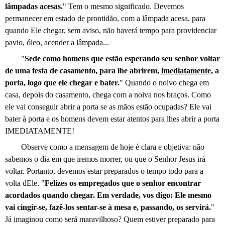
lâmpadas acesas.
" Tem o mesmo significado. Devemos
permanecer em estado de prontidão, com a lâmpada acesa, para
quando Ele chegar, sem aviso, não haverá tempo para providenciar
pavio, óleo, acender a lâmpada...
"
Sede como homens que estão esperando seu senhor voltar
de uma festa de casamento, para lhe abrirem,
imediatamente
, a
porta, logo que ele chegar e bater.
" Quando o noivo chega em
casa, depois do casamento, chega com a noiva nos braços. Como
ele vai conseguir abrir a porta se as mãos estão ocupadas? Ele vai
bater à porta e os homens devem estar atentos para lhes abrir a porta
IMEDIATAMENTE!
Observe como a mensagem de hoje é clara e objetiva: não
sabemos o dia em que iremos morrer, ou que o Senhor Jesus irá
voltar. Portanto, devemos estar preparados o tempo todo para a
volta dEle. "
Felizes os empregados que o senhor encontrar
acordados quando chegar. Em verdade, vos digo: Ele mesmo
vai cingir-se, fazê-los sentar-se à mesa e, passando, os servirá.
"
Já imaginou como será maravilhoso? Quem estiver preparado para