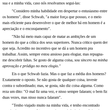
sua e a minha vida, caso nós resolvamos segui-las:
"Considero minha habilidade em despertar o entusiasmo entre
os homens", disse Schwab, "a maior força que possuo, e o meio
mais eficiente para desenvolver o que de melhor há
em
homem é a
apreciação e o encorajamento".
"Não há meio mais capaz de matar as ambições de um
homem do que a crítica dos seus superiores. Nunca critico quem der
que seja. Acredito no incentivo que se dá a um homem pra
trabalhar. Assim, sempre estou ansioso para elogiar,
mas repugna-
me descobrir faltas. Se gosto de alguma coisa,
sou sincero na minha
aprovação e pródigo no meu elogio."
Eis
o que Schwab fazia. Mas o que faz a média dos homens?
Exatamente o oposto. Se não gosta de qualquer coisa, investe
contra o subordinado; mas, se gosta, não diz coisa alguma. Como
reza um dito: "O mal fiz uma vez, e nisso sempre falaram; o bem fiz
duas vezes, mas nisso nunca falaram".
"Tenho viajado muito na minha vida, e tenho encontrado