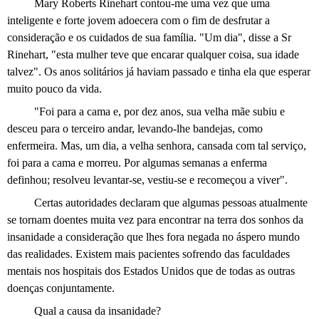
Mary Roberts Rinehart contou-me uma vez que uma
inteligente e forte jovem adoecera com o fim de desfrutar a
consideração e os cuidados de sua família. "Um dia", disse a Sr
Rinehart, "esta mulher teve que encarar qualquer coisa, sua idade
talvez". Os anos solitários já haviam passado e tinha ela que esperar
muito pouco da vida.
"Foi para a cama e, por dez anos, sua velha mãe subiu e
desceu para o terceiro andar, levando-lhe bandejas, como
enfermeira. Mas, um dia, a velha senhora, cansada com tal serviço,
foi para a cama e morreu. Por algumas semanas a enferma
definhou; resolveu levantar-se, vestiu-se e recomeçou a viver".
Certas autoridades declaram que algumas pessoas atualmente
se tornam doentes muita vez para encontrar na terra dos sonhos da
insanidade a consideração que lhes fora negada no áspero mundo
das realidades. Existem mais pacientes sofrendo das faculdades
mentais nos hospitais dos Estados Unidos que de todas as outras
doenças conjuntamente.
Qual a causa da insanidade?