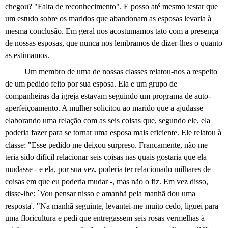
chegou? "Falta de reconhecimento". E posso até mesmo testar que
um estudo sobre os maridos que abandonam as esposas levaria à
mesma conclusão. Em geral nos acostumamos tato com a presença
de nossas esposas, que nunca nos lembramos de dizer-lhes o quanto
as estimamos.
Um membro de uma de nossas classes relatou-nos a respeito
de um pedido feito por sua esposa. Ela e um grupo de
companheiras da igreja estavam seguindo um programa de auto-
aperfeiçoamento. A mulher solicitou ao marido que a ajudasse
elaborando uma relação com as seis coisas que, segundo ele, ela
poderia fazer para se tornar uma esposa mais eficiente. Ele relatou à
classe: "Esse pedido me deixou surpreso. Francamente, não me
teria sido difícil relacionar seis coisas nas quais gostaria que ela
mudasse - e ela, por sua vez, poderia ter relacionado milhares de
coisas em que eu poderia
mudar -,
mas não o fiz. Em vez disso,
disse-lhe: `Vou
pensar nisso e amanhã pela manhã dou uma
resposta'. "Na manhã seguinte, levantei-me muito cedo, liguei para
uma
floricultura e pedi que entregassem seis rosas vermelhas à