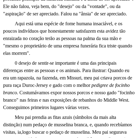
Ele não falou, veja bem, do "desejo" ou da "vontade", ou da
"aspiração" de ser apreciado. Falou na "ânsia" de ser apreciado.
Aqui está uma espécie de fome humana insaciável, e os
poucos indivíduos que honestamente satisfazem esta avidez tão
enraizada no coração terão as pessoas na palma da sua mão e
"mesmo o proprietário de uma empresa funerária fica triste quando
elas morrem".
0 desejo de sentir-se importante é uma das principais
diferenças entre as pessoas e os animais. Para ilustrar: Quando eu
era um rapazola, na fazenda, em Missuri, meu pai criava porcos de
pura raça Duroc-Jersey e gado com o melhor
pedigree de focinho
branco.
Costumávamos expor nossos porcos e nosso gado "focinho
branco" nas feiras e nas exposições de rebanhos do Middle West.
Conseguimos primeiros lugares várias vezes.
Meu pai prendia as fitas azuis (símbolos da mais alta
distinção) num pedaço de musselina branca, e, quando recebíamos
visitas, ia,logo buscar o pedaço de musselina. Meu pai segurava