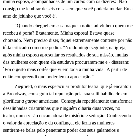
minha esposa, acompanhadas de um cartão com os dizeres: `Não
consigo me lembrar de seis coisas em que você poderia mudar. Eu a
amo do jeitinho que você é'.
"Quando cheguei em casa naquela noite, adivinhem quem me
recebeu à porta? Exatamente. Minha esposa! Estava quase
chorando. Nem preciso dizer, fiquei extremamente contente por não
tê-la criticado como me pedira. "No domingo seguinte, na igreja,
após minha esposa apresentar os resultados de sua missão, muitas
das mulheres com quem ela estudava procuraram-me e - disseram:
`Foi o gesto mais cortês que vi em toda a minha vida'. A partir de
então compreendi que poder tem a apreciação."
Ziegfield, o mais espetacular produtor teatral que já encantou
a Broadway, conseguiu tal reputação pela sua sutil habilidade em
glorificar
a garota
americana. Conseguia repetidamente transformar
desalinhadas criaturinhas que ninguém olharia duas vezes, no
teatro, numa visão encantadora de mistério e sedução. Conhecendo
o valor da apreciação e da confiança, ele fazia as mulheres
sentirem-se belas pelo penetrante poder dos seus galanteios e