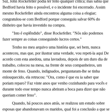
Sul, John Rockefeller podia ter feito qualquer crítica; mas sabia que
Bedford havia feito o possível, e o incidente foi encerrado. Assim
mesmo Rockefeller ainda encontrou alguma coisa a elogiar;
congratulou-se com Bedford porque conseguiu salvar 60% do
dinheiro que havia investido na compra.
"Isto é esplêndido", disse Rockefeller. "Nós não podemos
fazer sempre as coisas conseguindo lucros certos."
Tenho no meu arquivo uma história que, sei bem, nunca
aconteceu, mas que, por ilustrar uma verdade, vou repeti-la aqui De
acordo com esta anedota, uma lavradora, depois de um duro dia de
trabalho, colocou na mesa, na frente de seus companheiros, um
monte de feno. Quando, indignados, perguntaram-lhe se tinha
enlouquecido, ela retrucou: "Ora, como é que eu ia saber que
poriam reparo? Faz vinte anos que venho
cozinhando para vocês e
durante todo esse tempo nunca abriram a boca para dizer que não
queriam comer feno".
Quando, há poucos anos atrás, se realizou um estudo sobre
esposas que abandonavam os maridos, qual foi a conclusão a que se