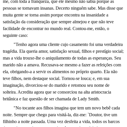
me, com toda a franqueza, que ele mesmo não sabia porque as
pessoas se tornavam insanas. Decerto ninguém sabe. Mas disse que
muita gente se torna assim porque encontra na insanidade a
satisfação da consideração que sempre almejou e que não teve
facilidade de encontrar no mundo real. Contou-me, então, o
seguinte caso:
"Tenho agora uma cliente cujo casamento foi uma verdadeira
tragédia. Ela queria amor, satisfação sexual, filhos e prestígio social;
mas a vida trouxe-lhe o aniquilamento de todas as esperanças. Seu
marido não a amava. Recusava-se mesmo a fazer as refeições com
ela, obrigando-a a servir os alimentos no próprio quarto. Ela não
teve filhos, nem destaque social. Tornou-se louca; e, em sua
imaginação, divorciou-se do marido e retomou seu nome de
solteira. Acredita agora que se consorciou na alta aristocracia
britânica e faz questão de ser chamada de Lady Smith.
"No tocante aos filhos imagina que tem um novo bebê cada
noite. Sempre que chego para visitá-la, diz-me: `Doutor, tive um
filhinho a noite passada. Uma vez desfeita a vida, todos os barcos