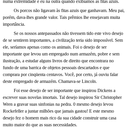
numa extremidade e eu na outra quando exibíamos as fitas azuis.
Os porcos não ligavam às fitas azuis que ganhavam. Meu pai,
porém, dava-lhes grande valor. Tais prêmios lhe ensejavam muita
importância.
Se os nossos antepassados não tivessem tido este vivo desejo
de se sentirem importantes, a civilização teria sido impossível. Sem
ele, seríamos apenas como os animais. Foi o desejo de ser
importante que levou um empregado num armazém, pobre e sem
ilustração, a estudar alguns livros de direito que encontrara no
fundo de uma barrica de objetos pessoais descartados e que
comprara por cinqüenta centavos. Você, por certo, já ouviu falar
deste empregado de armazém. Chamava-se Lincoln.
Foi esse desejo de ser importante que inspirou Dickens a
escrever suas novelas imortais. Tal desejo inspirou Sir Christopher
Wren a gravar suas sinfonias na pedra. 0 mesmo desejo levou
Rockefeller a juntar milhões que jamais gastou! E este mesmo
desejo fez o homem mais rico da sua cidade construir uma casa
muito maior do que as suas necessidades.