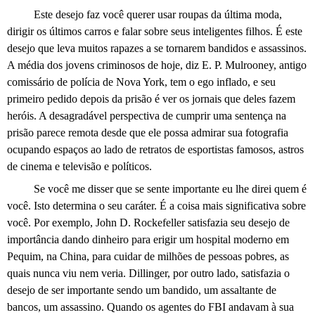
Este desejo faz você querer usar roupas da última moda,
dirigir os últimos carros e falar sobre seus inteligentes filhos. É este
desejo que leva muitos rapazes a se tornarem bandidos e assassinos.
A média dos jovens criminosos de hoje, diz
E. P.
Mulrooney, antigo
comissário de polícia de Nova York, tem o ego inflado, e seu
primeiro pedido depois da prisão é ver os jornais que deles fazem
heróis. A desagradável perspectiva de cumprir uma sentença na
prisão parece remota desde que ele possa admirar sua fotografia
ocupando espaços ao lado de retratos de esportistas famosos, astros
de cinema e televisão e políticos.
Se você me disser que se sente importante eu lhe direi quem é
você. Isto determina o seu caráter. É a coisa mais significativa sobre
você. Por exemplo, John D. Rockefeller satisfazia seu desejo de
importância dando dinheiro para erigir um hospital moderno em
Pequim, na China, para cuidar de milhões de pessoas pobres, as
quais nunca viu nem veria. Dillinger, por outro lado, satisfazia o
desejo de ser importante sendo um bandido, um assaltante de
bancos, um assassino. Quando os agentes do FBI andavam à sua