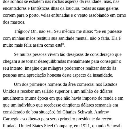
dos sonhos se esbatem nas rochas ásperas da realidade; mas, nas
encantadoras e fantásticas ilhas da loucura, todas as suas galeras
correm para o porto, velas enfunadas e o vento assobiando em torno
dos mastros.
Trágico? Oh, não sei. Seu médico me disse: "Se eu pudesse
com minhas mãos restituir sua sanidade mental, não o faria. Ela é
muito mais feliz assim como está".
Se muitas pessoas vivem tão desejosas de consideração que
chegam a se tornar desequilibradas mentalmente para conseguir o
seu intento, imagine que milagres poderemos realizar dando às
pessoas uma apreciação honesta deste aspecto da insanidade.
Um dos primeiros homens da área comercial nos Estados
Unidos a receber um salário superior a um milhão de dólares
anualmente (numa época em que não havia imposto de renda e em
que um indivíduo que recebesse cinqüenta dólares semanais era
considerado de boa situação) foi Charles Schwab. Andrew
Carnegie escolheu-o para ser o primeiro presidente da recém
fundada United States Steel Company, em 1921, quando Schwab