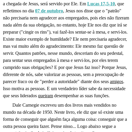
a chegada de Jesus, será servido por Ele. Em
Lucas 17,5-10
, que
refletimos no dia
07 de outubro
, Jesus nos disse que o "patrão"
não precisaria nem agradecer aos empregados, pois eles não fizeram
nada além da sua obrigação, no entanto, hoje Ele nos diz que irá se
preparar ("cingir os rins"), vai fazê-los sentar-se à mesa, e servi-los.
Existe maior exemplo de humildade? Ele nem precisaria agradecer,
mas vai muito além do agradecimento: Ele mesmo faz questão de
servir. Quantos patrões, nesse mundo, desceriam do seu pedestal,
para sentar seus empregados à mesa e servi-los, por eles terem
cumprido suas obrigações? E por que Jesus faz isso? Porque Jesus,
diferente de nós, sabe valorizar as pessoas, sem a preocupação de
parecer fraco ou de "perder a autoridade" diante dos seus
amigos
.
Isso motiva as pessoas. E um verdadeiro líder sabe da necessidade
que seus liderados
queiram
desempenhar as suas funções.
Dale Carnegie escreveu um dos livros mais vendidos no
mundo na década de 1950. Neste livro, ele diz que só existe uma
forma de conseguir que alguém faça alguma coisa: conseguir que a
outra pessoa queira fazer. Pense nisso... Logo abaixo segue a