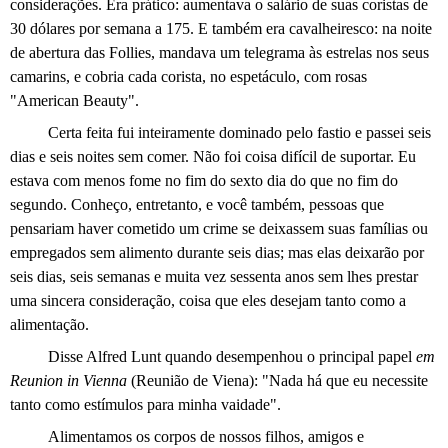
considerações. Era prático: aumentava o salário de suas coristas de
30 dólares por semana a 175. E também era cavalheiresco: na noite
de abertura das Follies, mandava um telegrama às estrelas nos seus
camarins, e cobria cada corista, no espetáculo, com rosas
"American Beauty".
Certa feita fui inteiramente dominado pelo fastio e passei seis
dias e seis noites sem comer. Não foi coisa difícil de suportar. Eu
estava com menos fome no fim do sexto dia do que no fim do
segundo. Conheço, entretanto, e você também, pessoas que
pensariam haver cometido um crime se deixassem suas famílias ou
empregados sem alimento durante seis dias; mas elas deixarão por
seis dias, seis semanas e muita vez sessenta anos sem lhes prestar
uma sincera consideração, coisa que eles desejam tanto como a
alimentação.
Disse Alfred Lunt quando desempenhou o principal papel
em
Reunion in Vienna
(Reunião de Viena): "Nada há que eu necessite
tanto como estímulos para minha vaidade".
Alimentamos os corpos de nossos filhos, amigos e