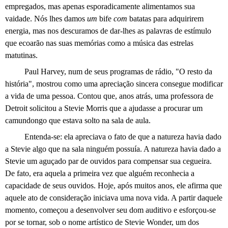
empregados, mas apenas esporadicamente alimentamos sua
vaidade. Nós lhes damos
um
bife
com
batatas para adquirirem
energia, mas nos descuramos de dar-lhes as palavras de estímulo
que ecoarão nas suas memórias como a música das estrelas
matutinas.
Paul Harvey, num de seus programas de rádio, "O resto da
história", mostrou como uma apreciação sincera consegue modificar
a vida de uma pessoa. Contou que, anos atrás, uma professora de
Detroit solicitou a Stevie Morris que a ajudasse a procurar um
camundongo que estava solto na sala de aula.
Entenda-se: ela apreciava o fato de que a natureza havia dado
a Stevie algo que na sala ninguém possuía. A natureza havia dado a
Stevie um aguçado par de ouvidos para compensar sua cegueira.
De fato, era aquela a primeira vez que alguém reconhecia a
capacidade de seus ouvidos. Hoje, após muitos anos, ele afirma que
aquele ato de consideração iniciava uma nova vida. A partir daquele
momento, começou a desenvolver seu dom auditivo e esforçou-se
por se tornar, sob o nome artístico de Stevie Wonder, um dos