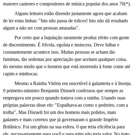
maiores
cantores e compositores de música popular dos anos 70(*).
Alguns leitores estão dizendo justamente agora que acabam
de ler estas linhas: "Isto não passa de tolices! Isto não dá resultado
algum a não ser com pessoas atrasadas".
Por certo que a bajulação raramente produz efeito com gente
de discernimento. É frívola, egoísta e insincera. Deve falhar e
constantemente acontece isso. Muitas pessoas se acham tão
famintas, tão sedentas por apreciação que aceitam qualquer coisa,
do mesmo modo que o homem que está morrendo à fome come até
capim e minhocas.
Mesmo a Rainha Vitória era suscetível à galanteria e à lisonja.
0 primeiro-ministro Benjamin Disraeli confessou que sempre as
empregava um pouco quando tratava com a rainha. Usando suas
próprias palavras disse ele: "Espalhava-as como o pedreiro, com a
trolha". Mas Disraeli foi um dos homens mais polidos, mais
galantes e mais corretos que já governaram o grande Império
Britânico. Foi um gênio na sua esfera. 0 que teria eficiência para
ele, necessariamente para você e para mim não teria valor. No trato