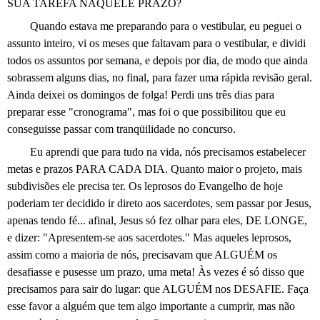
SUA TAREFA NAQUELE PRAZO?
Quando estava me preparando para o vestibular, eu peguei o
assunto inteiro, vi os meses que faltavam para o vestibular, e dividi
todos os assuntos por semana, e depois por dia, de modo que ainda
sobrassem alguns dias, no final, para fazer uma rápida revisão geral.
Ainda deixei os domingos de folga! Perdi uns três dias para
preparar esse "cronograma", mas foi o que possibilitou que eu
conseguisse passar com tranqüilidade no concurso.
Eu aprendi que para tudo na vida, nós precisamos estabelecer
metas e prazos PARA CADA DIA. Quanto maior o projeto, mais
subdivisões ele precisa ter. Os leprosos do Evangelho de hoje
poderiam ter decidido ir direto aos sacerdotes, sem passar por Jesus,
apenas tendo fé... afinal, Jesus só fez olhar para eles, DE LONGE,
e dizer: "Apresentem-se aos sacerdotes." Mas aqueles leprosos,
assim como a maioria de nós, precisavam que ALGUÉM os
desafiasse e pusesse um prazo, uma meta! Às vezes é só disso que
precisamos para sair do lugar: que ALGUÉM nos DESAFIE. Faça
esse favor a alguém que tem algo importante a cumprir, mas não