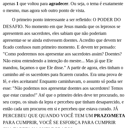
apenas
1
que voltou para
agradecer
. Ou seja, o tema é exatamente
o mesmo, mas agora sob outro ponto de vista.
O primeiro ponto interessante a ser refletido: O PODER DO
DESAFIO. No momento em que Jesus manda que os leprosos se
apresentem aos sacerdotes, eles sabiam que não poderiam
apresentar-se se ainda estivessem doentes. Acredito que devem ter
ficado confusos num primeiro momento. E devem ter pensado:
"Como poderemos nos apresentar aos sacerdotes assim? Doentes?
Não estou entendendo a intenção do mestre... Mas já que Ele
mandou, façamos o que Ele disse." A partir de agora, eles tinham o
caminho até os sacerdotes para ficarem curados. Era uma prova de
fé, e eles aceitaram! Enquanto caminhavam, o assunto só podia ser
esse: "Não podemos nos apresentar doentes aos sacerdotes! Temos
que estar curados!" Até que o primeiro deles deve ter procurado, no
seu corpo, os sinais da lepra e percebeu que tinham desaparecido, e
então cada um procurou em si e percebeu que estava curado. JÁ
PERCEBEU QUE QUANDO VOCÊ TEM UM
PRAZO/META
PARA CUMPRIR, VOCÊ SE ESFORÇA PARA CUMPRIR