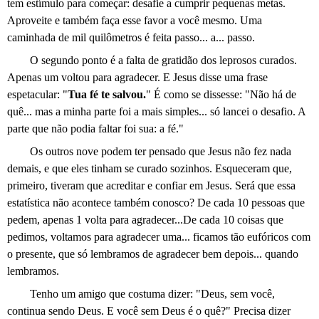
tem estímulo para começar: desafie a cumprir pequenas metas.
Aproveite e também faça esse favor a você mesmo. Uma
caminhada de mil quilômetros é feita passo... a... passo.
O segundo ponto é a falta de gratidão dos leprosos curados.
Apenas um voltou para agradecer. E Jesus disse uma frase
espetacular: "
Tua fé te salvou.
" É como se dissesse: "Não há de
quê... mas a minha parte foi a mais simples... só lancei o desafio. A
parte que não podia faltar foi sua: a fé."
Os outros nove podem ter pensado que Jesus não fez nada
demais, e que eles tinham se curado sozinhos. Esqueceram que,
primeiro, tiveram que acreditar e confiar em Jesus. Será que essa
estatística não acontece também conosco? De cada 10 pessoas que
pedem, apenas 1 volta para agradecer...De cada 10 coisas que
pedimos, voltamos para agradecer uma... ficamos tão eufóricos com
o presente, que só lembramos de agradecer bem depois... quando
lembramos.
Tenho um amigo que costuma dizer: "Deus, sem você,
continua sendo Deus. E você sem Deus é o quê?" Precisa dizer