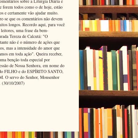
omentários sobre a Liturgia Diária e
se forem todos como o de hoje, estão
tos e certamente vão ajudar muito.
e-se que os comentários não devem
uitos longos. Recordo aqui, para você
 leitores, uma frase da bem-
urada Tereza de Calcutá: "O
tante não é o número de ações que
os, mas a intensidade do amor que
amos em toda ação". Queira receber,
uma benção toda especial por
cessão de Nossa Senhora, em nome do
 do FILHO e do ESPÍRITO SANTO,
 O servo do Senhor, Monsenhor
. (30/10/2007)