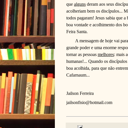
que
alguns
deram aos seus discípu
acolheriam bem os discípulos... Ma
todos pagaram! Jesus sabia que a 
boa vontade e acolhimento dos bo
Feira Santa.
A mensagem de hoje vai para
grande poder e uma enorme respon
tornar as pessoas
melhores
: mais 
humanas!... Quando os discípulos
boa acolhida, para que não entrem
Cafarnaum...
Jailson Ferreira
jailsonfisio@hotmail.com