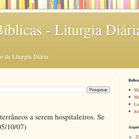
íblicas - Liturgia Diári
 da Liturgia Diária
Reflex
Ma
Ma
Lu
Jo
errâneos a serem hospitaleiros. Se
05/10/07)
Arquiv
2
►