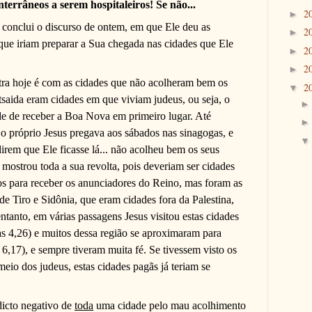
terrâneos a serem hospitaleiros! Se não...
2
►
conclui o discurso de ontem, em que Ele deu as
2
►
que iriam preparar a Sua chegada nas cidades que Ele
2
►
2
►
tra hoje é com as cidades que não acolheram bem os
2
▼
tsaida eram cidades em que viviam judeus, ou seja, o
de de receber a Boa Nova em primeiro lugar. Até
o próprio Jesus pregava aos sábados nas sinagogas, e
direm que Ele ficasse lá... não acolheu bem os seus
s mostrou toda a sua revolta, pois deveriam ser cidades
os para receber os anunciadores do Reino, mas foram as
 de Tiro e Sidônia, que eram cidades fora da Palestina,
anto, em várias passagens Jesus visitou estas cidades
s 4,26) e muitos dessa região se aproximaram para
6,17), e sempre tiveram muita fé. Se tivessem visto os
eio dos judeus, estas cidades pagãs já teriam se
dicto negativo de
toda
uma cidade pelo mau acolhimento