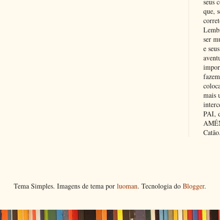
seus c
que, 
corre
Lembr
ser m
e seus
avent
impor
fazem
coloc
mais 
inter
PAI,
AMÉM.
Catão
Tema Simples. Imagens de tema por
luoman
. Tecnologia do
Blogger
.