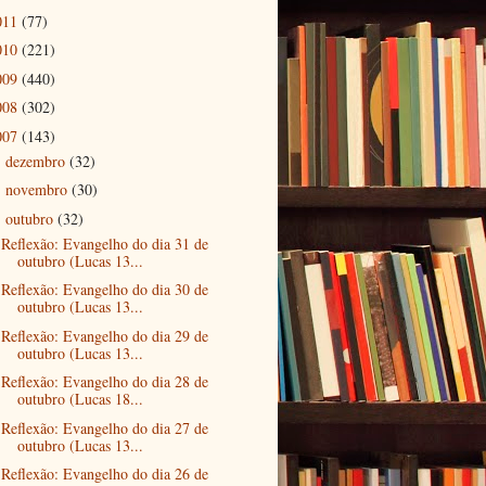
011
(77)
010
(221)
009
(440)
008
(302)
007
(143)
dezembro
(32)
►
novembro
(30)
►
outubro
(32)
▼
Reflexão: Evangelho do dia 31 de
outubro (Lucas 13...
Reflexão: Evangelho do dia 30 de
outubro (Lucas 13...
Reflexão: Evangelho do dia 29 de
outubro (Lucas 13...
Reflexão: Evangelho do dia 28 de
outubro (Lucas 18...
Reflexão: Evangelho do dia 27 de
outubro (Lucas 13...
Reflexão: Evangelho do dia 26 de