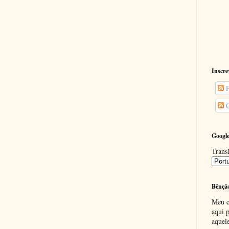
Inscre
P
C
Google
Transl
Bênçã
Meu c
aqui p
aquel