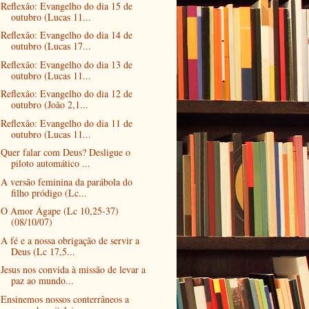
Reflexão: Evangelho do dia 15 de
outubro (Lucas 11...
Reflexão: Evangelho do dia 14 de
outubro (Lucas 17...
Reflexão: Evangelho do dia 13 de
outubro (Lucas 11...
Reflexão: Evangelho do dia 12 de
outubro (João 2,1...
Reflexão: Evangelho do dia 11 de
outubro (Lucas 11...
Quer falar com Deus? Desligue o
piloto automático ...
A versão feminina da parábola do
filho pródigo (Lc...
O Amor Ágape (Lc 10,25-37)
(08/10/07)
A fé e a nossa obrigação de servir a
Deus (Lc 17,5...
Jesus nos convida à missão de levar a
paz ao mundo...
Ensinemos nossos conterrâneos a