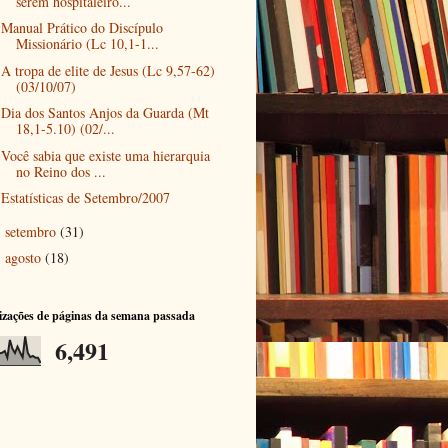
serem hospitaleiro...
Manual Prático do Discípulo
Missionário (Lc 10,1-1...
A tropa de elite de Jesus (Lc 9,57-62)
(03/10/07)
Dia dos Santos Anjos da Guarda (Mt
18,1-5.10) (02/...
Você sabia que existe uma hierarquia
no Reino dos ...
Estatísticas de Setembro/2007
setembro
(31)
►
agosto
(18)
►
izações de páginas da semana passada
6,491