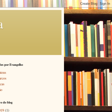
a
ões por Evangelho
teus
rcos
cas
ão
o do blog
019
(1)