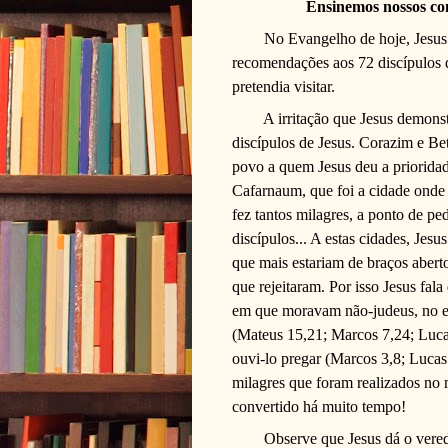
Ensinemos nossos con
No Evangelho de hoje, Jesus 
recomendações aos 72 discípulos 
pretendia visitar.
A irritação que Jesus demons
discípulos de Jesus. Corazim e Be
povo a quem Jesus deu a priorida
Cafarnaum, que foi a cidade onde 
fez tantos milagres, a ponto de pe
discípulos... A estas cidades, Jesu
que mais estariam de braços abert
que rejeitaram. Por isso Jesus fala
em que moravam não-judeus, no ent
(Mateus 15,21; Marcos 7,24; Luca
ouvi-lo pregar (Marcos 3,8; Lucas 
milagres que foram realizados no m
convertido há muito tempo!
Observe que Jesus dá o vere