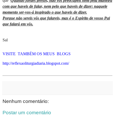
que
Quando fordes presos, não vos preocupeis nem pela maneira
com que haveis de falar, nem pelo que haveis de dizer: naquele
momento ser-vos-á inspirado o que haveis de dizer.
Porque não sereis vós que falareis, mas é o Espírito de vosso Pai
que falará em vós.
Sal
VISITE
TAMBÉM OS MEUS
BLOGS
http://reflexaoliturgiadiaria.blogspot.com/
Nenhum comentário:
Postar um comentário