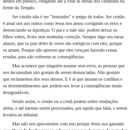
delitos em público, chegando até a virar as mesas dos cambistas na
frente do Templo.
Ser cristão não é ser "bonzinho" e amigo de todos. Ser cristão
é amar uns aos outros como Jesus nos amou corrigindo os erros e
denunciando as injustiças. O pai e a mãe não
podem deixar os
filhos soltos, livres sem nenhuma correção. Sempre digo aos meus
alunos, que os pais deles às vezes são enérgicos com eles, porque
os amam. Porque não querem que eles cresçam fazendo coisas
erradas, para não sofrerem as conseqüências.
Mas acontece que ninguém assume seus erros, as pessoas que
nos incomodam não gostam de serem denunciadas. Não gostam
que reclamemos dos seus abusos. E é aí que moram os conflitos e
os desentendimentos que podem nos levar a conseqüências muito
desagradáveis.
Sendo assim, o cristão ou a cristã podem sofrer retaliações
sérias, e até mesmo serem processados, por aquilo que falar, e serem
levados ao tribunal.
Mas não nos apavoremos com isso porque Jesus nos garantiu