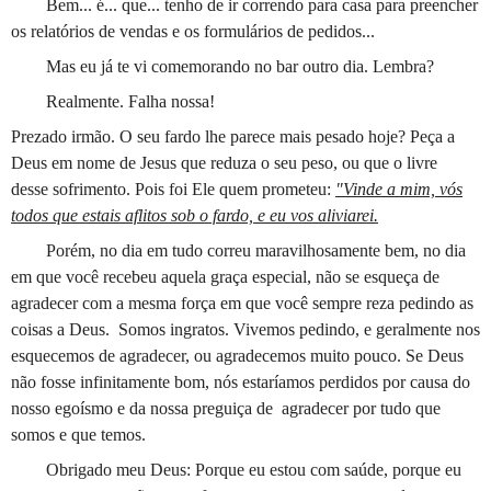
Bem... é... que... tenho de ir correndo para casa para preencher
os relatórios de vendas e os formulários de pedidos...
Mas eu já te vi comemorando no bar outro dia. Lembra?
Realmente. Falha nossa!
Prezado irmão. O seu fardo lhe parece mais pesado hoje? Peça a
Deus em nome de Jesus que reduza o seu peso, ou que o livre
desse sofrimento. Pois foi Ele quem prometeu:
"Vinde a mim, vós
todos que estais aflitos sob o fardo, e eu vos aliviarei.
Porém, no dia em tudo correu maravilhosamente bem, no dia
em que você recebeu aquela graça especial, não se esqueça de
agradecer com a mesma força em que você sempre reza pedindo as
coisas a Deus.
Somos ingratos. Vivemos pedindo, e geralmente nos
esquecemos de agradecer, ou agradecemos muito pouco. Se Deus
não fosse infinitamente bom, nós estaríamos perdidos por causa do
nosso egoísmo e da nossa preguiça de
agradecer por tudo que
somos e que temos.
Obrigado meu Deus: Porque eu estou com saúde, porque eu