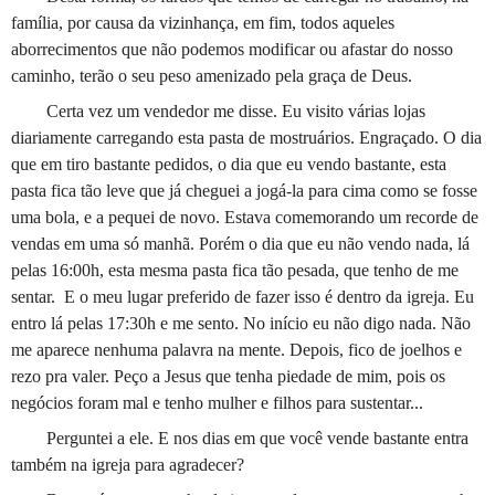
família, por causa da vizinhança, em fim, todos aqueles
aborrecimentos que não podemos modificar ou afastar do nosso
caminho, terão o seu peso amenizado pela graça de Deus.
Certa vez um vendedor me disse. Eu visito várias lojas
diariamente carregando esta pasta de mostruários. Engraçado. O dia
que em tiro bastante pedidos, o dia que eu vendo bastante, esta
pasta fica tão leve que já cheguei a jogá-la para cima como se fosse
uma bola, e a pequei de novo. Estava comemorando um recorde de
vendas em uma só manhã. Porém o dia que eu não vendo nada, lá
pelas 16:00h, esta mesma pasta fica tão pesada, que tenho de me
sentar.
E o meu lugar preferido de fazer isso é dentro da igreja. Eu
entro lá pelas 17:30h e me sento. No início eu não digo nada. Não
me aparece nenhuma palavra na mente. Depois, fico de joelhos e
rezo pra valer. Peço a Jesus que tenha piedade de mim, pois os
negócios foram mal e tenho mulher e filhos para sustentar...
Perguntei a ele. E nos dias em que você vende bastante entra
também na igreja para agradecer?