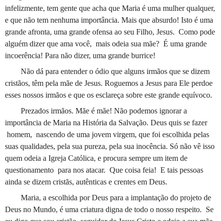
infelizmente, tem gente que acha que Maria é uma mulher qualquer,
e que não tem nenhuma importância. Mais que absurdo! Isto é uma
grande afronta, uma grande ofensa ao seu Filho, Jesus.
Como pode
alguém dizer que ama você,
mais odeia sua mãe?
É uma grande
incoerência! Para não dizer, uma grande burrice!
Não dá para entender o ódio que alguns irmãos que se dizem
cristãos, têm pela mãe de Jesus. Roguemos a Jesus para Ele perdoe
esses nossos irmãos e que os esclareça sobre este grande equívoco.
Prezados irmãos. Mãe é mãe! Não podemos ignorar a
importância de Maria na História da Salvação. Deus quis se fazer
homem,
nascendo de uma jovem virgem, que foi escolhida pelas
suas qualidades, pela sua pureza, pela sua inocência. Só não vê isso
quem odeia a Igreja Católica, e procura sempre um item de
questionamento
para nos atacar.
Que coisa feia!
E tais pessoas
ainda se dizem cristãs, autênticas e crentes em Deus.
Maria, a escolhida por Deus para a implantação do projeto de
Deus no Mundo, é uma criatura digna de todo o nosso respeito.
Se