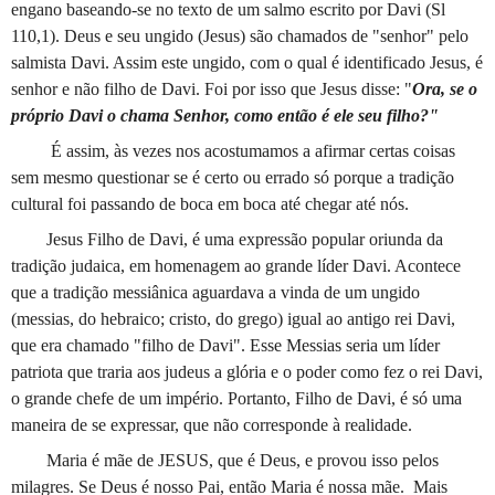
engano baseando-se no texto de um salmo escrito por Davi (Sl
110,1). Deus e seu ungido (Jesus) são chamados de "senhor" pelo
salmista Davi. Assim este ungido, com o qual é identificado Jesus, é
senhor e não filho de Davi. Foi por isso que Jesus disse: "
Ora, se o
próprio Davi o chama Senhor, como então é ele seu filho?"
É assim, às vezes nos acostumamos a afirmar certas coisas
sem mesmo questionar se é certo ou errado só porque a tradição
cultural foi passando de boca em boca até chegar até nós.
Jesus Filho de Davi, é uma expressão popular oriunda da
tradição judaica, em homenagem ao grande líder Davi. Acontece
que a tradição messiânica aguardava a vinda de um ungido
(messias, do hebraico; cristo, do grego) igual ao antigo rei Davi,
que era chamado "filho de Davi". Esse Messias seria um líder
patriota que traria aos judeus a glória e o poder como fez o rei Davi,
o grande chefe de um império. Portanto, Filho de Davi, é só uma
maneira de se expressar, que não corresponde à realidade.
Maria é mãe de JESUS, que é Deus, e provou isso pelos
milagres. Se Deus é nosso Pai, então Maria é nossa mãe.
Mais