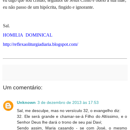
eu digo que sou cristão, seguidor de Jesus Cristo e odeio a sua mãe,
eu não passo de um hipócrita, fingido e ignorante.
Sal.
HOMILIA
DOMINICAL
http://reflexaoliturgiadiaria.blogspot.com/
Um comentário:
Unknown
3 de dezembro de 2013 às 17:53
Sal, me desculpe, mas no versículo 32, o evangelho diz:
32. Ele será grande e chamar-se-á Filho do Altíssimo, e o
Senhor Deus lhe dará o trono de seu pai Davi;
Sendo assim, Maria casando - se com José, o mesmo