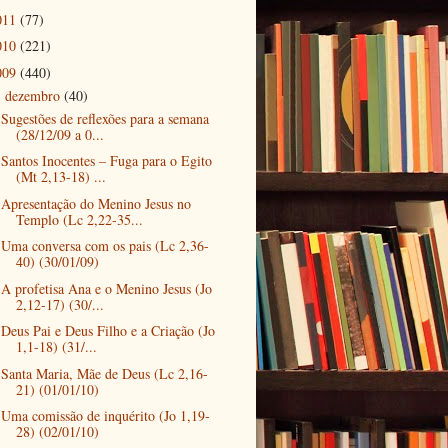
011
(77)
010
(221)
009
(440)
dezembro
(40)
▼
Sugestões de reflexões para a semana
(28/12/09 a 0...
Santos Inocentes – Fuga para o Egito
(Mt 2,13-18) ...
Apresentação do Menino Jesus no
Templo (Lc 2,22-35...
Uma conversa com os pais (Lc 2,36-
40) (30/01/09)
A profetisa Ana e o Menino Jesus (Jo
2,12-17) (30/...
Deus Pai e Deus Filho e a Criação (Jo
1,1-18) (31/...
Santa Maria, Mãe de Deus (Lc 2,16-
21) (01/01/10)
Uma comissão de inquérito (Jo 1,19-
28) (02/01/10)