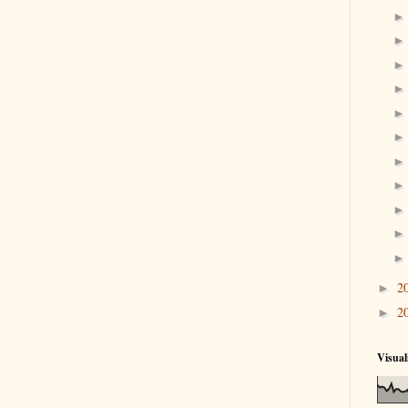
2
►
2
►
Visual