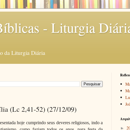
íblicas - Liturgia Diári
 da Liturgia Diária
Reflex
Ma
Ma
Lu
Jo
lia (Lc 2,41-52) (27/12/09)
Arquiv
esentada hoje cumprindo seus deveres religiosos, indo a
2
►
istianismo, como faziam todos os anos, para festa da