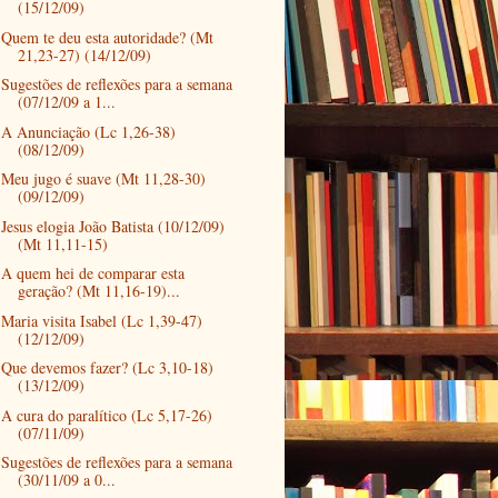
(15/12/09)
Quem te deu esta autoridade? (Mt
21,23-27) (14/12/09)
Sugestões de reflexões para a semana
(07/12/09 a 1...
A Anunciação (Lc 1,26-38)
(08/12/09)
Meu jugo é suave (Mt 11,28-30)
(09/12/09)
Jesus elogia João Batista (10/12/09)
(Mt 11,11-15)
A quem hei de comparar esta
geração? (Mt 11,16-19)...
Maria visita Isabel (Lc 1,39-47)
(12/12/09)
Que devemos fazer? (Lc 3,10-18)
(13/12/09)
A cura do paralítico (Lc 5,17-26)
(07/11/09)
Sugestões de reflexões para a semana
(30/11/09 a 0...