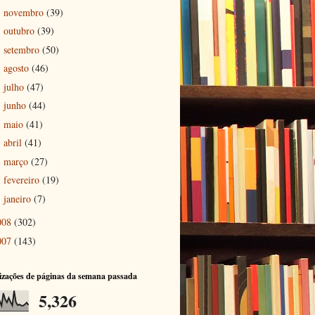
novembro
(39)
►
outubro
(39)
►
setembro
(50)
►
agosto
(46)
►
julho
(47)
►
junho
(44)
►
maio
(41)
►
abril
(41)
►
março
(27)
►
fevereiro
(19)
►
janeiro
(7)
►
008
(302)
007
(143)
izações de páginas da semana passada
5,326