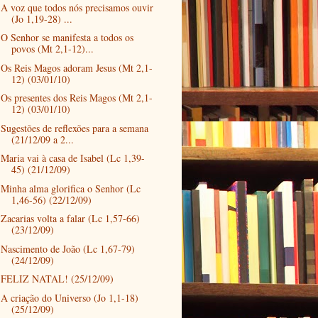
A voz que todos nós precisamos ouvir
(Jo 1,19-28) ...
O Senhor se manifesta a todos os
povos (Mt 2,1-12)...
Os Reis Magos adoram Jesus (Mt 2,1-
12) (03/01/10)
Os presentes dos Reis Magos (Mt 2,1-
12) (03/01/10)
Sugestões de reflexões para a semana
(21/12/09 a 2...
Maria vai à casa de Isabel (Lc 1,39-
45) (21/12/09)
Minha alma glorifica o Senhor (Lc
1,46-56) (22/12/09)
Zacarias volta a falar (Lc 1,57-66)
(23/12/09)
Nascimento de João (Lc 1,67-79)
(24/12/09)
FELIZ NATAL! (25/12/09)
A criação do Universo (Jo 1,1-18)
(25/12/09)