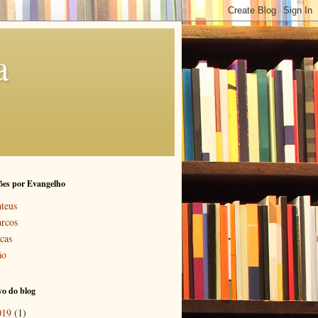
a
ões por Evangelho
teus
rcos
cas
ão
o do blog
019
(1)