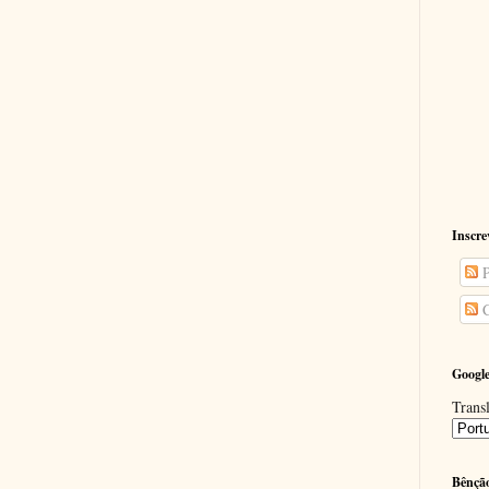
Inscre
P
C
Google
Transl
Bênçã