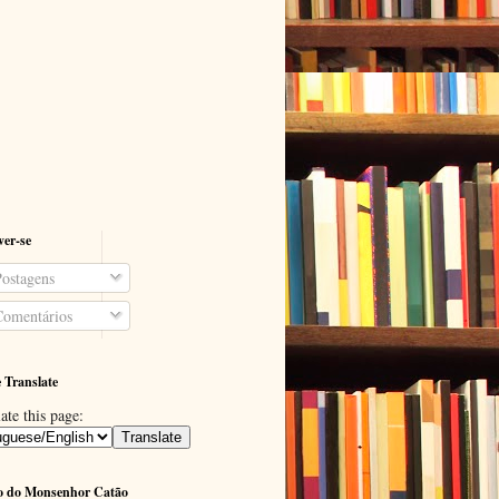
ver-se
ostagens
omentários
 Translate
ate this page:
o do Monsenhor Catão