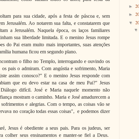
2
►
2
►
voltam para sua cidade, após a festa de páscoa e, sem
2
▼
em Jerusalém. Ao notarem sua falta, e constatarem que
tam a Jerusalém. Naquela época, os laços familiares
tinham sua liberdade limitada. E o menino Jesus rompe
ções do Pai eram muito mais importantes, suas atenções
família humana ficou em segundo plano.
encontram o filho no Templo, interrogando e ouvindo os
, os pais o admiram. Com angústia e sofrimento, Maria
giste assim conosco?" E o menino Jesus responde com
abiam que eu devo estar na casa de meu Pai?" Jesus
 Diálogo difícil. José e Maria naquele momento não
fiança mostram o caminho. Maria e José amadurecem a
 sofrimentos e alegrias. Com o tempo, as coisas vão se
rvava no coração todas essas coisas",
e podemos dizer
é, Jesus é obediente a seus pais. Para os judeus, ser
ra colher seus ensinamentos e manter-se fiel a Deus.