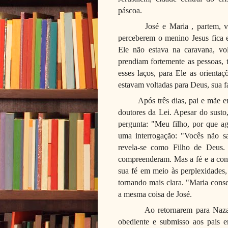
páscoa.
José e Maria , partem, 
perceberem o menino Jesus fica 
Ele não estava na caravana, vol
prendiam fortemente as pessoas, 
esses laços, para Ele as orienta
estavam voltadas para Deus, sua 
Após três dias, pai e mãe 
doutores da Lei. Apesar do susto
pergunta: "Meu filho, por que a
uma interrogação: "Vocês não s
revela-se como Filho de Deus.
compreenderam. Mas a fé e a con
sua fé em meio às perplexidades,
tornando mais clara. "Maria conse
a mesma coisa de José.
Ao retornarem para Nazar
obediente e submisso aos pais e