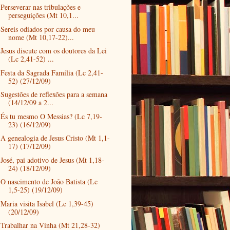
Perseverar nas tribulações e
perseguições (Mt 10,1...
Sereis odiados por causa do meu
nome (Mt 10,17-22)...
Jesus discute com os doutores da Lei
(Lc 2,41-52) ...
Festa da Sagrada Família (Lc 2,41-
52) (27/12/09)
Sugestões de reflexões para a semana
(14/12/09 a 2...
És tu mesmo O Messias? (Lc 7,19-
23) (16/12/09)
A genealogia de Jesus Cristo (Mt 1,1-
17) (17/12/09)
José, pai adotivo de Jesus (Mt 1,18-
24) (18/12/09)
O nascimento de João Batista (Lc
1,5-25) (19/12/09)
Maria visita Isabel (Lc 1,39-45)
(20/12/09)
Trabalhar na Vinha (Mt 21,28-32)