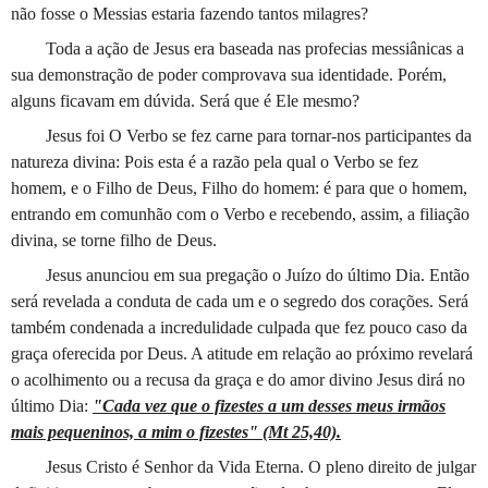
não fosse o Messias estaria fazendo tantos milagres?
Toda a ação de Jesus era baseada nas profecias messiânicas a
sua demonstração de poder comprovava sua identidade. Porém,
alguns ficavam em dúvida. Será que é Ele mesmo?
Jesus foi O Verbo se fez carne para tornar-nos participantes da
natureza divina: Pois esta é a razão pela qual o Verbo se fez
homem, e o Filho de Deus, Filho do homem: é para que o homem,
entrando em comunhão com o Verbo e recebendo, assim, a filiação
divina, se torne filho de Deus.
Jesus anunciou em sua pregação o Juízo do último Dia. Então
será revelada a conduta de cada um e o segredo dos corações. Será
também condenada a incredulidade culpada que fez pouco caso da
graça oferecida por Deus. A atitude em relação ao próximo revelará
o acolhimento ou a recusa da graça e do amor divino Jesus dirá no
último Dia:
"Cada vez que o fizestes a um desses meus irmãos
mais pequeninos, a mim o fizestes" (Mt 25,40).
Jesus Cristo é Senhor da Vida Eterna. O pleno direito de julgar