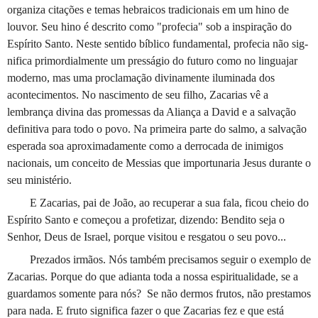
organiza citações e temas hebraicos tradicio­nais em um hino de
louvor. Seu hino é descrito como "profecia" sob a inspiração do
Espírito Santo. Neste sentido bíblico fundamental, profecia não sig­
nifica primordialmente um presságio do futuro como no linguajar
moderno, mas uma proclamação divina­mente iluminada dos
acontecimentos. No nascimento de seu filho, Zacarias vê a
lembrança divina das promessas da Aliança a David e a salvação
definitiva para todo o povo. Na primeira parte do salmo, a salvação
esperada soa aproximadamente como a derrocada de inimigos
nacionais, um conceito de Messias que importunaria Jesus durante o
seu ministério.
E Zacarias, pai de João, ao recuperar a sua fala, ficou cheio do
Espírito Santo e começou a profetizar, dizendo: Bendito seja o
Senhor, Deus de Israel, porque visitou e resgatou o seu povo...
Prezados irmãos. Nós também precisamos seguir o exemplo de
Zacarias. Porque do que adianta toda a nossa espiritualidade, se a
guardamos somente para nós?
Se não dermos frutos, não prestamos
para nada. E fruto significa fazer o que Zacarias fez e que está