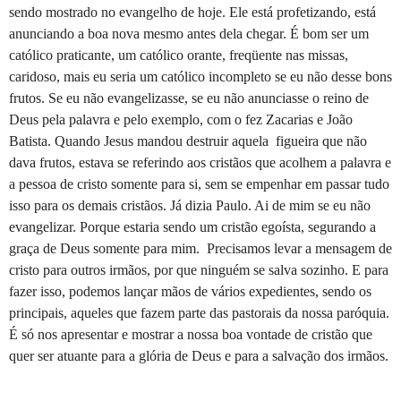
sendo mostrado no evangelho de hoje. Ele está profetizando, está
anunciando a boa nova mesmo antes dela chegar. É bom ser um
católico praticante, um católico orante, freqüente nas missas,
caridoso, mais eu seria um católico incompleto se eu não desse bons
frutos. Se eu não evangelizasse, se eu não anunciasse o reino de
Deus pela palavra e pelo exemplo, com o fez Zacarias e João
Batista. Quando Jesus mandou destruir aquela
figueira que não
dava frutos, estava se referindo aos cristãos que acolhem a palavra e
a pessoa de cristo somente para si, sem se empenhar em passar tudo
isso para os demais cristãos. Já dizia Paulo. Ai de mim se eu não
evangelizar. Porque estaria sendo um cristão egoísta, segurando a
graça de Deus somente para mim.
Precisamos levar a mensagem de
cristo para outros irmãos, por que ninguém se salva sozinho. E para
fazer isso, podemos lançar mãos de vários expedientes, sendo os
principais, aqueles que fazem parte das pastorais da nossa paróquia.
É só nos apresentar e mostrar a nossa boa vontade de cristão que
quer ser atuante para a glória de Deus e para a salvação dos irmãos.