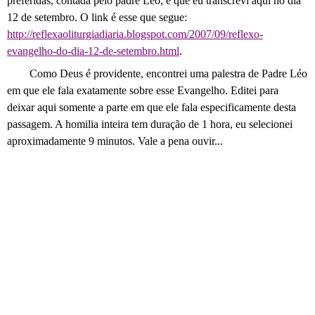
preferidas, contada pelo padre Léo, e que eu transcrevi aqui no dia
12 de setembro. O link é esse que segue:
http://reflexaoliturgiadiaria.blogspot.com/2007/09/reflexo-
evangelho-do-dia-12-de-setembro.html
.
Como Deus é providente, encontrei uma palestra de Padre Léo
em que ele fala exatamente sobre esse Evangelho. Editei para
deixar aqui somente a parte em que ele fala especificamente desta
passagem. A homilia inteira tem duração de 1 hora, eu selecionei
aproximadamente 9 minutos. Vale a pena ouvir...