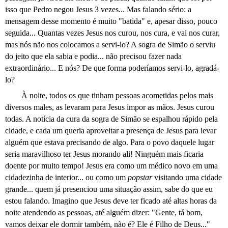
isso que Pedro negou Jesus 3 vezes... Mas falando sério: a
mensagem desse momento é muito "batida" e, apesar disso, pouco
seguida... Quantas vezes Jesus nos curou, nos cura, e vai nos curar,
mas nós não nos colocamos a servi-lo? A sogra de Simão o serviu
do jeito que ela sabia e podia... não precisou fazer nada
extraordinário... E nós? De que forma poderíamos servi-lo, agradá-
lo?
À noite, todos os que tinham pessoas acometidas pelos mais
diversos males, as levaram para Jesus impor as mãos. Jesus curou
todas. A notícia da cura da sogra de Simão se espalhou rápido pela
cidade, e cada um queria aproveitar a presença de Jesus para levar
alguém que estava precisando de algo. Para o povo daquele lugar
seria maravilhoso ter Jesus morando ali! Ninguém mais ficaria
doente por muito tempo! Jesus era como um médico novo em uma
cidadezinha de interior... ou como um
popstar
visitando uma cidade
grande... quem já presenciou uma situação assim, sabe do que eu
estou falando. Imagino que Jesus deve ter ficado até altas horas da
noite atendendo as pessoas, até alguém dizer: "Gente, tá bom,
vamos deixar ele dormir também, não é? Ele é Filho de Deus..."