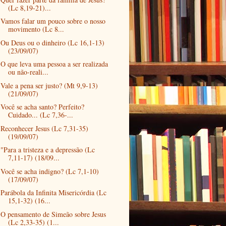
(Lc 8,19-21)...
Vamos falar um pouco sobre o nosso
movimento (Lc 8...
Ou Deus ou o dinheiro (Lc 16,1-13)
(23/09/07)
O que leva uma pessoa a ser realizada
ou não-reali...
Vale a pena ser justo? (Mt 9,9-13)
(21/09/07)
Você se acha santo? Perfeito?
Cuidado... (Lc 7,36-...
Reconhecer Jesus (Lc 7,31-35)
(19/09/07)
"Para a tristeza e a depressão (Lc
7,11-17) (18/09...
Você se acha indigno? (Lc 7,1-10)
(17/09/07)
Parábola da Infinita Misericórdia (Lc
15,1-32) (16...
O pensamento de Simeão sobre Jesus
(Lc 2,33-35) (1...