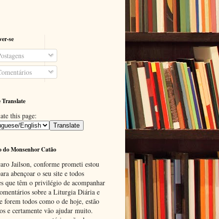
ver-se
ostagens
omentários
 Translate
ate this page:
o do Monsenhor Catão
aro Jailson, conforme prometi estou
ara abençoar o seu site e todos
es que têm o privilégio de acompanhar
omentários sobre a Liturgia Diária e
se forem todos como o de hoje, estão
tos e certamente vão ajudar muito.