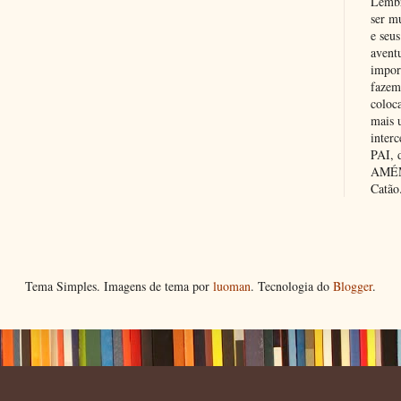
Lembr
ser m
e seus
avent
impor
fazem
coloc
mais 
inter
PAI,
AMÉM.
Catão
Tema Simples. Imagens de tema por
luoman
. Tecnologia do
Blogger
.