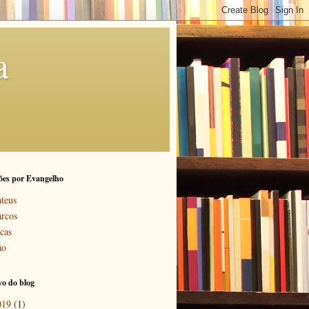
a
ões por Evangelho
teus
rcos
cas
ão
o do blog
019
(1)