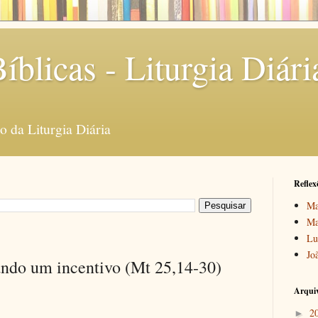
íblicas - Liturgia Diári
 da Liturgia Diária
Reflex
Ma
Ma
Lu
Jo
ando um incentivo (Mt 25,14-30)
Arquiv
2
►