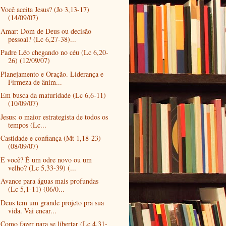
Você aceita Jesus? (Jo 3,13-17)
(14/09/07)
Amar: Dom de Deus ou decisão
pessoal? (Lc 6,27-38)...
Padre Léo chegando no céu (Lc 6,20-
26) (12/09/07)
Planejamento e Oração. Liderança e
Firmeza de ânim...
Em busca da maturidade (Lc 6,6-11)
(10/09/07)
Jesus: o maior estrategista de todos os
tempos (Lc...
Castidade e confiança (Mt 1,18-23)
(08/09/07)
E você? É um odre novo ou um
velho? (Lc 5,33-39) (...
Avance para águas mais profundas
(Lc 5,1-11) (06/0...
Deus tem um grande projeto pra sua
vida. Vai encar...
Como fazer para se libertar (Lc 4,31-