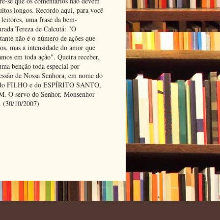
e-se que os comentários não devem
uitos longos. Recordo aqui, para você
 leitores, uma frase da bem-
urada Tereza de Calcutá: "O
tante não é o número de ações que
os, mas a intensidade do amor que
amos em toda ação". Queira receber,
uma benção toda especial por
cessão de Nossa Senhora, em nome do
 do FILHO e do ESPÍRITO SANTO,
 O servo do Senhor, Monsenhor
. (30/10/2007)