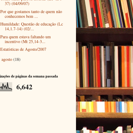
37) (04/09/07)
Por que gostamos tanto de quem não
conhecemos bem ...
Humildade: Questão de educação (Lc
14,1.7-14) (02/...
Para quem estava faltando um
incentivo (Mt 25,14-3...
Estatísticas de Agosto/2007
agosto
(18)
►
izações de páginas da semana passada
6,642