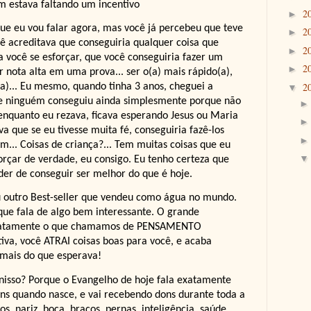
 estava faltando um incentivo
2
►
que eu vou falar agora, mas você já percebeu que teve
2
►
ê acreditava que conseguiria qualquer coisa que
2
►
 você se esforçar, que você conseguiria fazer um
2
►
ar nota alta em uma prova... ser o(a) mais rápido(a),
2
(a)... Eu mesmo, quando tinha 3 anos, cheguei a
▼
ue ninguém conseguiu ainda simplesmente porque não
 enquanto eu rezava, ficava esperando Jesus ou Maria
 que se eu tivesse muita fé, conseguiria fazê-los
... Coisas de criança?... Tem muitas coisas que eu
orçar de verdade, eu consigo. Eu tenho certeza que
er de conseguir ser melhor do que é hoje.
u outro Best-seller que vendeu como água no mundo.
ue fala de algo bem interessante. O grande
 exatamente o que chamamos de PENSAMENTO
iva, você ATRAI coisas boas para você, e acaba
 mais do que esperava!
 nisso? Porque o Evangelho de hoje fala exatamente
ons quando nasce, e vai recebendo dons durante toda a
hos, nariz, boca, braços, pernas, inteligência, saúde,