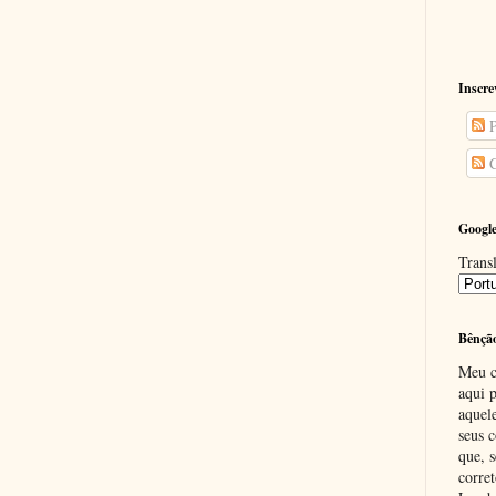
Inscre
P
C
Google
Transl
Bênçã
Meu c
aqui p
aquel
seus c
que, 
corre