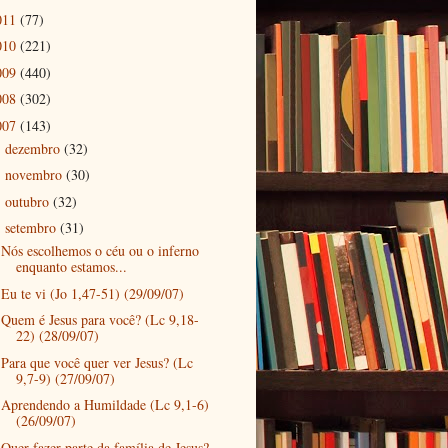
011
(77)
010
(221)
009
(440)
008
(302)
007
(143)
dezembro
(32)
►
novembro
(30)
►
outubro
(32)
►
setembro
(31)
▼
Nós escolhemos o céu ou o inferno
enquanto estamos...
Eu te vi (Jo 1,47-51) (29/09/07)
Quem é Jesus para você? (Lc 9,18-
22) (28/09/07)
Para que você quer ver Jesus? (Lc
9,7-9) (27/09/07)
Aprendendo a Humildade (Lc 9,1-6)
(26/09/07)
Quer fazer parte da família de Jesus?