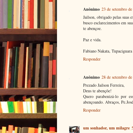
Anônimo
23 de setembro de
Jailson, obrigado pelas suas 
busco esclarecimentos em sua
te abençoe.
Paz e vida.
Fabiano Nakata, Tupaciguara
Responder
Anônimo
28 de setembro de
Prezado Jailson Ferreira,
Deus te abençõe!
Quero parabenizá-lo por es
abençoando. Abraços, Pe.José
Responder
um sonhador, um milagre