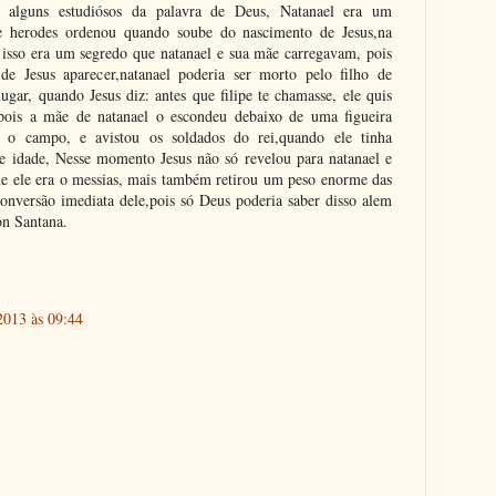
 alguns estudiósos da palavra de Deus, Natanael era um
e herodes ordenou quando soube do nascimento de Jesus,na
, isso era um segredo que natanael e sua mãe carregavam, pois
e Jesus aparecer,natanael poderia ser morto pelo filho de
ugar, quando Jesus diz: antes que filipe te chamasse, ele quis
pois a mãe de natanael o escondeu debaixo de uma figueira
 o campo, e avistou os soldados do rei,quando ele tinha
 idade, Nesse momento Jesus não só revelou para natanael e
ue ele era o messias, mais também retirou um peso enorme das
 conversão imediata dele,pois só Deus poderia saber disso alem
on Santana.
2013 às 09:44