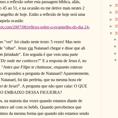
mos a reflexão sobre esta passagem bíblica, aliás,
2
►
ulo 45 ao 51, e na ocasião eu me detive mais nestes 2
2
►
angelho de hoje. Então a reflexão de hoje será uma
2
►
quela ocasião
2
►
gspot.com/2007/08/reflexo-sobre-o-evangelho-do-dia-24-
2
▼
o "ver" foi citado neste texto: 5 vezes! Mas nem
de "olhar". Jesus
viu
Natanael chegar e disse que ali
em falsidade
". Em seguida é que vem uma parte
"
De onde me conheces?
" E a resposta de Jesus é, no
 "
Antes que Filipe te chamasse, enquanto estavas
sus respondeu a pergunta de Natanael? Aparentemente,
 Natanael, foi tão perfeita, que na mesma hora ele
i de Israel
". A pergunta que não quer calar: O QUE
O EMBAIXO DESSA FIGUEIRA?
ós, na maioria das vezes quando estamos diante de
ontece até com os bebês. Quando percebemos que
gimos da mesma forma que quando não estamos sendo