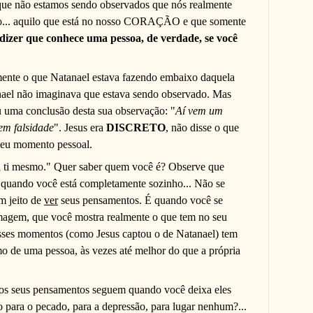
ue não estamos sendo observados que nós realmente
imo... aquilo que está no nosso CORAÇÃO e que somente
 dizer que conhece uma pessoa, de verdade, se você
ente o que Natanael estava fazendo embaixo daquela
nael não imaginava que estava sendo observado. Mas
u uma conclusão desta sua observação: "
Aí vem um
em falsidade
". Jesus era
DISCRETO
, não disse o que
seu momento pessoal.
 a ti mesmo." Quer saber quem você é? Observe que
quando você está completamente sozinho... Não se
m jeito de
ver
seus pensamentos. É quando você se
magem, que você mostra realmente o que tem no seu
sses momentos (como Jesus captou o de Natanael) tem
o de uma pessoa, às vezes até melhor do que a própria
os seus pensamentos seguem quando você deixa eles
para o pecado, para a depressão, para lugar nenhum?...