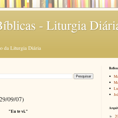
íblicas - Liturgia Diári
 da Liturgia Diária
Reflex
Ma
Ma
Lu
Jo
(29/09/07)
Arquiv
"Eu te vi."
2
►