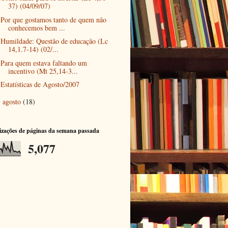
37) (04/09/07)
Por que gostamos tanto de quem não
conhecemos bem ...
Humildade: Questão de educação (Lc
14,1.7-14) (02/...
Para quem estava faltando um
incentivo (Mt 25,14-3...
Estatísticas de Agosto/2007
agosto
(18)
►
izações de páginas da semana passada
5,077