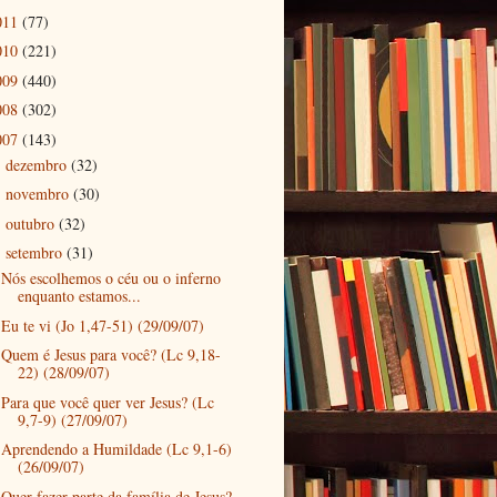
011
(77)
010
(221)
009
(440)
008
(302)
007
(143)
dezembro
(32)
►
novembro
(30)
►
outubro
(32)
►
setembro
(31)
▼
Nós escolhemos o céu ou o inferno
enquanto estamos...
Eu te vi (Jo 1,47-51) (29/09/07)
Quem é Jesus para você? (Lc 9,18-
22) (28/09/07)
Para que você quer ver Jesus? (Lc
9,7-9) (27/09/07)
Aprendendo a Humildade (Lc 9,1-6)
(26/09/07)
Quer fazer parte da família de Jesus?