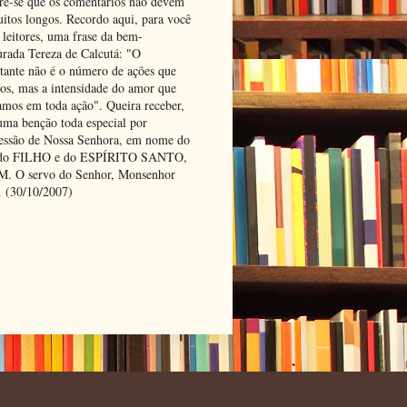
e-se que os comentários não devem
uitos longos. Recordo aqui, para você
 leitores, uma frase da bem-
urada Tereza de Calcutá: "O
tante não é o número de ações que
os, mas a intensidade do amor que
amos em toda ação". Queira receber,
uma benção toda especial por
cessão de Nossa Senhora, em nome do
 do FILHO e do ESPÍRITO SANTO,
 O servo do Senhor, Monsenhor
. (30/10/2007)