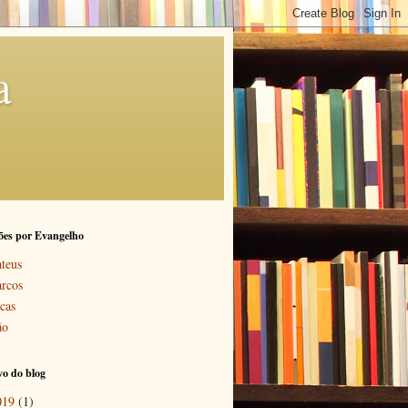
a
ões por Evangelho
teus
rcos
cas
ão
o do blog
019
(1)