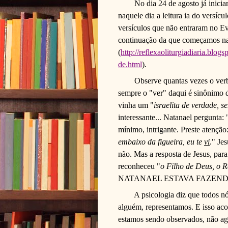
No dia 24 de agosto já inicia
naquele dia a leitura ia do versíc
versículos que não entraram no Ev
continuação da que começamos na
(
http://reflexaoliturgiadiaria.blo
de.html
).
Observe quantas vezes o verb
sempre o "ver" daqui é sinônimo 
vinha um "
israelita de verdade, s
interessante... Natanael pergunta: 
mínimo, intrigante. Preste atenção:
embaixo da figueira, eu te
vi
." Je
não. Mas a resposta de Jesus, para
reconheceu "
o Filho de Deus, o Re
NATANAEL ESTAVA FAZEND
A psicologia diz que todos n
alguém, representamos. E isso ac
estamos sendo observados, não a