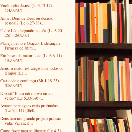
Você aceita Jesus? (Jo 3,13-17)
(14/09/07)
Amar: Dom de Deus ou decisão
pessoal? (Lc 6,27-38)...
Padre Léo chegando no céu (Lc 6,20-
26) (12/09/07)
Planejamento e Oração. Liderança e
Firmeza de ânim...
Em busca da maturidade (Lc 6,6-11)
(10/09/07)
Jesus: o maior estrategista de todos os
tempos (Lc...
Castidade e confiança (Mt 1,18-23)
(08/09/07)
E você? É um odre novo ou um
velho? (Lc 5,33-39) (...
Avance para águas mais profundas
(Lc 5,1-11) (06/0...
Deus tem um grande projeto pra sua
vida. Vai encar...
Como fazer para se libertar (Lc 4,31-