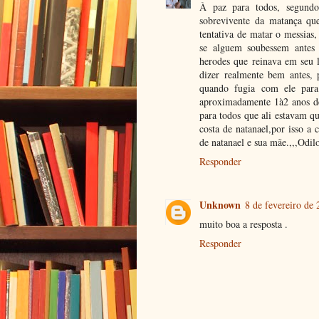
À paz para todos, segundo
sobrevivente da matança qu
tentativa de matar o messias
se alguem soubessem antes d
herodes que reinava em seu l
dizer realmente bem antes, 
quando fugia com ele para
aproximadamente 1à2 anos de
para todos que ali estavam q
costa de natanael,por isso a
de natanael e sua mãe.,,,Odil
Responder
Unknown
8 de fevereiro de 
muito boa a resposta .
Responder