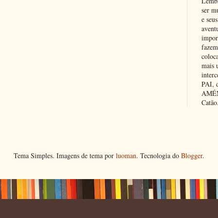
Lembr
ser m
e seus
avent
impor
fazem
coloc
mais 
inter
PAI,
AMÉM.
Catão
Tema Simples. Imagens de tema por
luoman
. Tecnologia do
Blogger
.