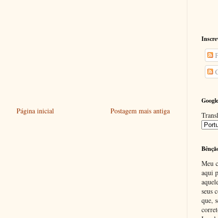
Inscre
P
C
Google
Página inicial
Postagem mais antiga
Transl
Bênçã
Meu c
aqui p
aquel
seus c
que, 
corre