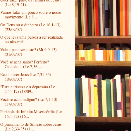
(Lc 8,19-21)...
Vamos falar um pouco sobre o nosso
movimento (Lc 8...
Ou Deus ou o dinheiro (Lc 16,1-13)
(23/09/07)
O que leva uma pessoa a ser realizada
ou não-reali...
Vale a pena ser justo? (Mt 9,9-13)
(21/09/07)
Você se acha santo? Perfeito?
Cuidado... (Lc 7,36-...
Reconhecer Jesus (Lc 7,31-35)
(19/09/07)
"Para a tristeza e a depressão (Lc
7,11-17) (18/09...
Você se acha indigno? (Lc 7,1-10)
(17/09/07)
Parábola da Infinita Misericórdia (Lc
15,1-32) (16...
O pensamento de Simeão sobre Jesus
(Lc 2,33-35) (1...