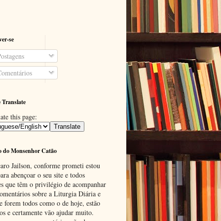
ver-se
ostagens
omentários
 Translate
ate this page:
o do Monsenhor Catão
aro Jailson, conforme prometi estou
ara abençoar o seu site e todos
es que têm o privilégio de acompanhar
omentários sobre a Liturgia Diária e
se forem todos como o de hoje, estão
tos e certamente vão ajudar muito.