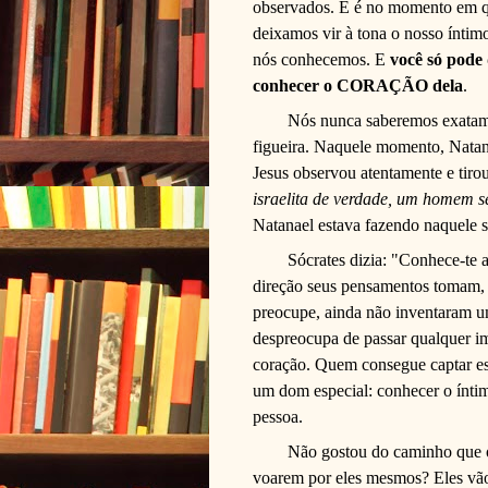
observados. E é no momento em q
deixamos vir à tona o nosso ínt
nós conhecemos. E
você só pode
conhecer o CORAÇÃO dela
.
Nós nunca saberemos exatam
figueira. Naquele momento, Nata
Jesus observou atentamente e tiro
israelita de verdade, um homem s
Natanael estava fazendo naquele 
Sócrates dizia: "Conhece-te
direção seus pensamentos tomam, 
preocupe, ainda não inventaram u
despreocupa de passar qualquer i
coração. Quem consegue captar e
um dom especial: conhecer o íntim
pessoa.
Não gostou do caminho que 
voarem por eles mesmos? Eles vão 