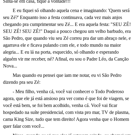
Sinta-se em casa, fique à vontade!!!
E eu fiquei só olhando aquela cena e imaginando: 'Quem será
seu Zé?' Enquanto isso a festa continuava, cada vez mais anjos
chegando pra cumprimentar seu Zé... E era aquela festa: "SEU ZÉ!
SEU ZÉ! SEU ZÉ!" Daqui a pouco chegou um velho barbudo, era
São Pedro, que quando viu seu Zé correu pra dar um abraço nele, e
agarrava ele e ficava pulando com ele, e todo mundo na maior
alegria... E eu lá na porta, esquecido, só olhando e esperando
alguém vir me receber, né? Afinal, eu sou o Padre Léo, da Canção
Nova...
Mas quando eu pensei que iam me notar, eu vi São Pedro
dizendo pra seu Zé:
- Meu filho, venha cá, você vai conhecer o Todo Poderoso
agora, que ele já está ansioso pra ver como é que foi de viagem, se
você está bem, se foi bem acolhido, venha cá. Você vai ficar
hospedado na suíte presidencial, com vista pro mar, TV de plasma,
cama King Size, tudo que tem direito! Agora venha que o Homem
quer falar com você...