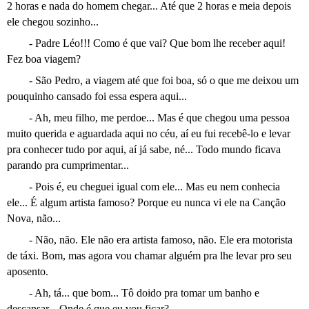
2 horas e nada do homem chegar... Até que 2 horas e meia depois
ele chegou sozinho...
- Padre Léo!!! Como é que vai? Que bom lhe receber aqui!
Fez boa viagem?
- São Pedro, a viagem até que foi boa, só o que me deixou um
pouquinho cansado foi essa espera aqui...
- Ah, meu filho, me perdoe... Mas é que chegou uma pessoa
muito querida e aguardada aqui no céu, aí eu fui recebê-lo e levar
pra conhecer tudo por aqui, aí já sabe, né... Todo mundo ficava
parando pra cumprimentar...
- Pois é, eu cheguei igual com ele... Mas eu nem conhecia
ele... É algum artista famoso? Porque eu nunca vi ele na Canção
Nova, não...
- Não, não. Ele não era artista famoso, não. Ele era motorista
de táxi. Bom, mas agora vou chamar alguém pra lhe levar pro seu
aposento.
- Ah, tá... que bom... Tô doido pra tomar um banho e
descansar... Onde é que eu vou ficar?