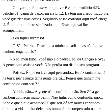
- O lugar que foi reservado pra você é no dormitório 423,
beliche 31, cama de baixo, na ala L-12. Lá tem um criado-mudo pra
você guardar suas coisas. Seguindo nesse corredor aqui você chega
lá. É tudo muito bem sinalizado aqui. Esse anjo vai lhe
acompanhar...
Aí eu fiquei surpreso!
- Ô São Pedro... Desculpe a minha ousadia, mas não houve
nenhum engano não?
- Não, meu filho. Você não é o padre Léo, da Canção Nova?
A gente aqui assistia você. Não perdia um dia do seu programa...
- Pois é... É que eu tava aqui pensando... Eu fiz tanta coisa lá
na terra, né? Trouxe tanta gente pra cá... Pensei que tinham me
confundido com seu Zé...
- Ahhhh, não... A gente não confundiu, não. Seu Zé a gente
também conhecia muito bem... Não tinha como confundir, não...
Sabe o que é que acontece? É que seu Zé fez muitas caridades
durante a vida inteira dele, mas nunca foi recompensado na terra...