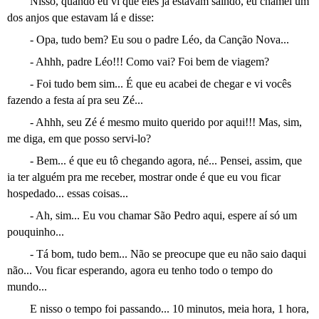
Nisso, quando eu vi que eles já estavam saindo, eu chamei um
dos anjos que estavam lá e disse:
- Opa, tudo bem? Eu sou o padre Léo, da Canção Nova...
- Ahhh, padre Léo!!! Como vai? Foi bem de viagem?
- Foi tudo bem sim... É que eu acabei de chegar e vi vocês
fazendo a festa aí pra seu Zé...
- Ahhh, seu Zé é mesmo muito querido por aqui!!! Mas, sim,
me diga, em que posso servi-lo?
- Bem... é que eu tô chegando agora, né... Pensei, assim, que
ia ter alguém pra me receber, mostrar onde é que eu vou ficar
hospedado... essas coisas...
- Ah, sim... Eu vou chamar São Pedro aqui, espere aí só um
pouquinho...
- Tá bom, tudo bem... Não se preocupe que eu não saio daqui
não... Vou ficar esperando, agora eu tenho todo o tempo do
mundo...
E nisso o tempo foi passando... 10 minutos, meia hora, 1 hora,