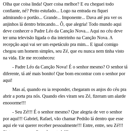
Olha que coisa linda! Quer coisa melhor? E eu cheguei todo
confiante, né? Peito estufado... Logo na entrada eu fiquei
admirando o portão... Grande... Imponente... Dava até pra ver os
anjinhos lá dentro brincando... Ô, que alegria! Todo mundo aqui
deve conhecer o Padre Léo da Canção Nova... Aqui no céu deve
ter uma televisão ligada o dia inteirinho na Canção Nova. A
recepção aqui vai ser um espetáculo pra mim... E igual comigo
chegou um homem simples, seu Zé, que eu nunca nem tinha visto
na vida. Ele me reconheceu:
- Padre Léo da Canção Nova! É o senhor mesmo? O senhor tá
diferente, tá até mais bonito! Que bom encontrar com o senhor por
aqui!
Mas aí, quando eu ia responder, chegaram os anjos do céu pra
abrir a porta pra nós. Quando eles viram seu Zé, fizeram um alarde
enooorme!!!
- Seu Zé!!! É o senhor mesmo? Que alegria de ver o senhor
por aqui!!! Gabriel, Rafael, vão chamar Pedrão lá dentro que esse
aqui ele vai querer receber pessoalmente!!! Entre, entre, seu Zé!!!