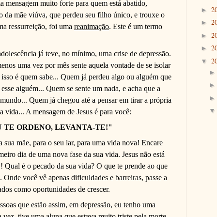
 mensagem muito forte para quem está abatido,
2
►
o da mãe viúva, que perdeu seu filho único, e trouxe o
2
►
ma ressurreição, foi uma
reanimação
. Este é um termo
2
►
2
►
adolescência já teve, no mínimo, uma crise de depressão.
2
▼
enos uma vez por mês sente aquela vontade de se isolar
isso é quem sabe... Quem já perdeu algo ou alguém que
 esse alguém... Quem se sente um nada, e acha que a
 mundo... Quem já chegou até a pensar em tirar a própria
sa vida... A mensagem de Jesus é para você:
U TE ORDENO, LEVANTA-TE!"
a sua mãe, para o seu lar, para uma vida nova! Encare
meiro dia de uma nova fase da sua vida. Jesus não está
ual é o pecado da sua vida? O que te prende ao que
. Onde você vê apenas dificuldades e barreiras, passe a
ados como oportunidades de crescer.
soas que estão assim, em depressão, eu tenho uma
a vez, tive uma aluna que estava muito triste pela morte