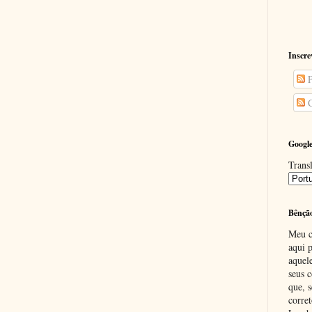
Inscre
P
C
Google
Transl
Bênçã
Meu c
aqui p
aquel
seus c
que, 
corre