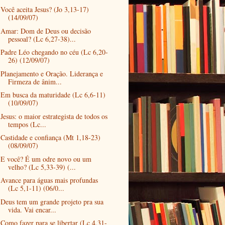
Você aceita Jesus? (Jo 3,13-17)
(14/09/07)
Amar: Dom de Deus ou decisão
pessoal? (Lc 6,27-38)...
Padre Léo chegando no céu (Lc 6,20-
26) (12/09/07)
Planejamento e Oração. Liderança e
Firmeza de ânim...
Em busca da maturidade (Lc 6,6-11)
(10/09/07)
Jesus: o maior estrategista de todos os
tempos (Lc...
Castidade e confiança (Mt 1,18-23)
(08/09/07)
E você? É um odre novo ou um
velho? (Lc 5,33-39) (...
Avance para águas mais profundas
(Lc 5,1-11) (06/0...
Deus tem um grande projeto pra sua
vida. Vai encar...
Como fazer para se libertar (Lc 4,31-