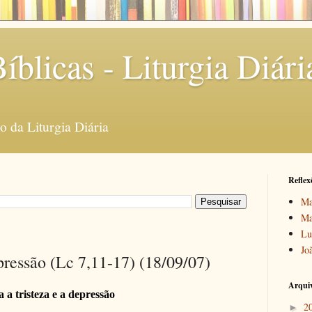
íblicas - Liturgia Diári
 da Liturgia Diária
Reflex
Ma
Ma
Lu
Jo
epressão (Lc 7,11-17) (18/09/07)
Arquiv
 a tristeza e a depressão
2
►