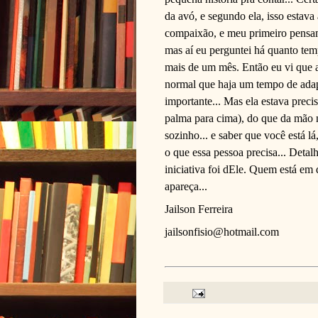
da avó, e segundo ela, isso estava
compaixão, e meu primeiro pensamen
mas aí eu perguntei há quanto temp
mais de um mês. Então eu vi que a
normal que haja um tempo de adap
importante... Mas ela estava prec
palma para cima), do que da mão n
sozinho... e saber que você está lá
o que essa pessoa precisa... Deta
iniciativa foi dEle. Quem está em
apareça...
Jailson Ferreira
jailsonfisio@hotmail.com