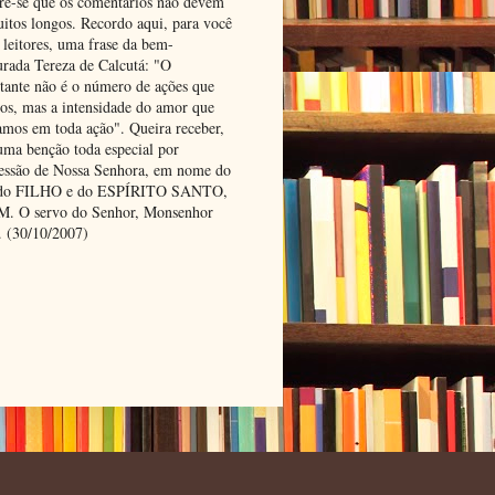
e-se que os comentários não devem
uitos longos. Recordo aqui, para você
 leitores, uma frase da bem-
urada Tereza de Calcutá: "O
tante não é o número de ações que
os, mas a intensidade do amor que
amos em toda ação". Queira receber,
uma benção toda especial por
cessão de Nossa Senhora, em nome do
 do FILHO e do ESPÍRITO SANTO,
 O servo do Senhor, Monsenhor
. (30/10/2007)