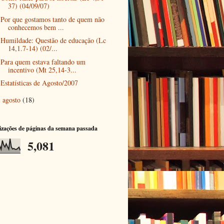
37) (04/09/07)
Por que gostamos tanto de quem não
conhecemos bem ...
Humildade: Questão de educação (Lc
14,1.7-14) (02/...
Para quem estava faltando um
incentivo (Mt 25,14-3...
Estatísticas de Agosto/2007
agosto
(18)
►
izações de páginas da semana passada
5,081