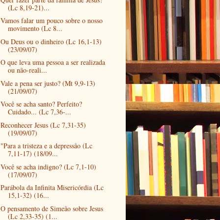
(Lc 8,19-21)...
Vamos falar um pouco sobre o nosso
movimento (Lc 8...
Ou Deus ou o dinheiro (Lc 16,1-13)
(23/09/07)
O que leva uma pessoa a ser realizada
ou não-reali...
Vale a pena ser justo? (Mt 9,9-13)
(21/09/07)
Você se acha santo? Perfeito?
Cuidado... (Lc 7,36-...
Reconhecer Jesus (Lc 7,31-35)
(19/09/07)
"Para a tristeza e a depressão (Lc
7,11-17) (18/09...
Você se acha indigno? (Lc 7,1-10)
(17/09/07)
Parábola da Infinita Misericórdia (Lc
15,1-32) (16...
O pensamento de Simeão sobre Jesus
(Lc 2,33-35) (1...