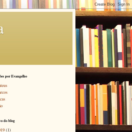
a
ões por Evangelho
teus
rcos
cas
ão
o do blog
019
(1)