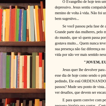
O Evangelho de hoje tem uma
depressivo. Jesus sentiu compaixã
menino de volta à vida. Não foi u
bem sugestivo...
Se você passou pela fase de 
Grande parte das mulheres, pelo m
do mundo, que só quem passa por 
gostava muito... Quem nunca teve
sua presença não faz diferença no
vida por não ver mais sentido nes
"JOVEM, E
Jesus quer lhe devolver para 
esse dia de hoje como sendo o pri
pedindo, Ele está ORDENANDO! Q
passou? Mude seu ponto de vista..
ver desafios, que devem ser encar
E para quem convive com pes
pequena história pra contar... Cert