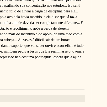
 atrapalhando sua concentração nos estudos... Eu senti
to foi o de aliviar a carga da disciplina para ela...
o a avó dela havia morrido, e ela disse que já fazia
 minha atitude deveria ser completamente diferente... É
tação e recolhimento após a perda de alguém
isando mais do incentivo e do apoio (de uma mão com a
a cabeça... Às vezes é difícil sair de um buraco
, dando suporte, que vai saber ouvir e aconselhar, é tudo
lhe: ninguém pediu a Jesus que Ele reanimasse o jovem, a
 depressão não costuma pedir ajuda, espera que a ajuda