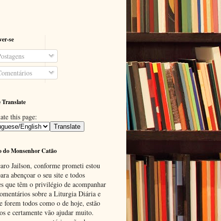
ver-se
ostagens
omentários
 Translate
ate this page:
o do Monsenhor Catão
aro Jailson, conforme prometi estou
ara abençoar o seu site e todos
es que têm o privilégio de acompanhar
omentários sobre a Liturgia Diária e
se forem todos como o de hoje, estão
tos e certamente vão ajudar muito.