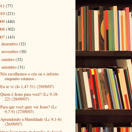
011
(77)
010
(221)
009
(440)
008
(302)
007
(143)
dezembro
(32)
►
novembro
(30)
►
outubro
(32)
►
setembro
(31)
▼
Nós escolhemos o céu ou o inferno
enquanto estamos...
Eu te vi (Jo 1,47-51) (29/09/07)
Quem é Jesus para você? (Lc 9,18-
22) (28/09/07)
Para que você quer ver Jesus? (Lc
9,7-9) (27/09/07)
Aprendendo a Humildade (Lc 9,1-6)
(26/09/07)
Quer fazer parte da família de Jesus?