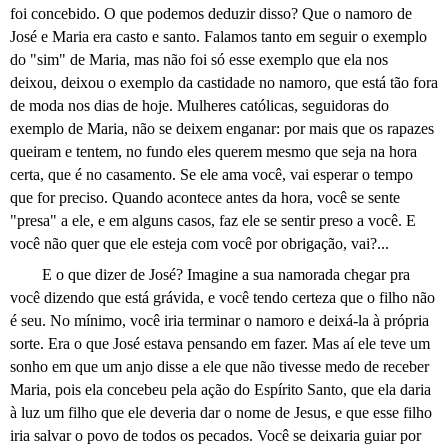
foi concebido. O que podemos deduzir disso? Que o namoro de
José e Maria era casto e santo. Falamos tanto em seguir o exemplo
do "sim" de Maria, mas não foi só esse exemplo que ela nos
deixou, deixou o exemplo da castidade no namoro, que está tão fora
de moda nos dias de hoje. Mulheres católicas, seguidoras do
exemplo de Maria, não se deixem enganar: por mais que os rapazes
queiram e tentem, no fundo eles querem mesmo que seja na hora
certa, que é no casamento. Se ele ama você, vai esperar o tempo
que for preciso. Quando acontece antes da hora, você se sente
"presa" a ele, e em alguns casos, faz ele se sentir preso a você. E
você não quer que ele esteja com você por obrigação, vai?...
E o que dizer de José? Imagine a sua namorada chegar pra
você dizendo que está grávida, e você tendo certeza que o filho não
é seu. No mínimo, você iria terminar o namoro e deixá-la à própria
sorte. Era o que José estava pensando em fazer. Mas aí ele teve um
sonho em que um anjo disse a ele que não tivesse medo de receber
Maria, pois ela concebeu pela ação do Espírito Santo, que ela daria
à luz um filho que ele deveria dar o nome de Jesus, e que esse filho
iria salvar o povo de todos os pecados. Você se deixaria guiar por