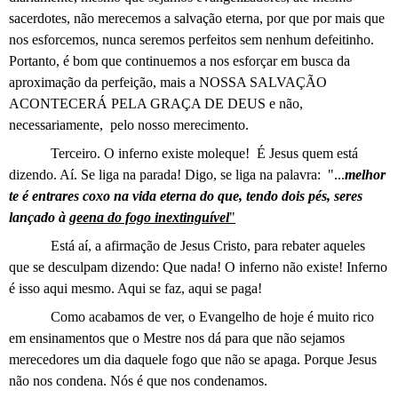
sacerdotes, não merecemos a salvação eterna, por que por mais que
nos esforcemos, nunca seremos perfeitos sem nenhum defeitinho.
Portanto, é bom que continuemos a nos esforçar em busca da
aproximação da perfeição, mais a NOSSA SALVAÇÃO
ACONTECERÁ PELA GRAÇA DE DEUS e não,
necessariamente,
pelo nosso merecimento.
Terceiro. O inferno existe moleque!
É Jesus quem está
dizendo. Aí. Se liga na parada! Digo, se liga na palavra:
"...
melhor
te é entrares coxo na vida eterna do que, tendo dois pés, seres
lançado à
geena do fogo inextinguível
"
Está aí, a afirmação de Jesus Cristo, para rebater aqueles
que se desculpam dizendo: Que nada! O inferno não existe! Inferno
é isso aqui mesmo. Aqui se faz, aqui se paga!
Como acabamos de ver, o Evangelho de hoje é muito rico
em ensinamentos que o Mestre nos dá para que não sejamos
merecedores um dia daquele fogo que não se apaga. Porque Jesus
não nos condena. Nós é que nos condenamos.