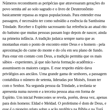
Números reconstituem as peripécias que atravessaram gerações do
povo semita até ao solo sagrado e o livro de Deuteronômio
basicamente repassa as regras populacionais. Para entender essa
passagem, é necessário ter como subsídio a essência da Santíssima
Trindade. Receber o Espírito sacrossanto faz referência ao atual rito
do batismo que muitas pessoas passam logo depois de nascer, ainda
na primeira infância. A tradição judaica sempre narra que as
montanhas eram o ponto de encontro entre Deus e o homem - pela
aproximação do cume do monte e do céu em seu plano de fundo.
Para estar em contato com Deus, a tradição permitia que os mais
sábios - experientes, já que não havia formação acadêmica -
assumissem os maiores cargos. E esse respeito etário dava
privilégios aos anciãos. Uma grande gama de senhores, a passagem
contabiliza o número de setenta, lideradas por Moisés, foram ter
com o Senhor. Na segunda pessoa da Trindade, a teofania se
apresenta numa nuvem e a terceira pessoa atua em forma de
Espírito. Um inicial Pentecostes se revela, porém, dessa vez, apenas
para dois homens: Eldad e Meldad. O profetismo é dom de Deus, e
esse é o pioneiro relato sobre a ação profética na Bíblia e na Torá.