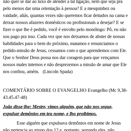
não quer se dar ao luxo de atender a tal ligação, nem que seja pra
pelo menos dar uma orientação à pessoa? E a mesquinhez ou
vaidade, aliás, quantas vezes não queremos ficar deitados na cama e
deixar nossos afazeres domésticos ou profissionais a desejar? E se
fizer o que lhe é pedido, você é envolto pelo monólogo: Pô, eu não
sou pago pra isso. Cada vez que nos deixamos de abster de nossas
habilidades para o bem do próximo, matamos e renunciamos o
pedido-missão de Jesus, cessamos com o que aprendemos com Ele.
Que o Senhor Deus possa nos dar coragem para que vençamos
nossos males internos e não desprezemos a missão de amar que Ele
nos confiou, amém. (Lincoln Spada)
COMENTÁRIO SOBRE O EVANGELHO
Evangelho (Mc 9,38-
43.45.47-48)
João disse-lhe: Mestre, vimos alguém, que não nos segue,
expulsar demônios em teu nome, e lho proibimos.
Esse alguém que expulsava demônios em nome de Jesus
não pertencia ao grupo dos 12 e, portanto, segundo eles, não