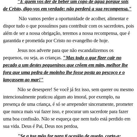
"
E quem vos der de beber um copo de água porque sois
de Cristo, digo-vos em verdade: não perderá a sua recompensa."
Não vamos perder a oportunidade de acolher, alimentar e
dispor tudo o que possuímos para contribuir com os sacerdotes, pois
além de ser a nossa obrigação, teremos a nossa recompensa, que é
garantida e prometida por Cristo no evangelho de hoje.
Jesus nos adverte para que não escandalizemos os
pequenos, ou seja, as crianças.
"
Mas todo o que fizer cair no
pecado a um destes pequeninos que crêem em mim, melhor lhe
fora que uma pedra de moinho lhe fosse posta ao pescoço e o
lançassem ao mar!"
Não se desespere! Se você já fez isso, sem querer ou mesmo
intencionalmente praticou algum ato imoral, por exemplo, na
presença de uma criança, é só se arrepender sinceramente, prometer
que nunca mais vai fazer isso, e procurar um sacerdote para fazer
uma boa confissão. Não se esqueça que nem tudo está perdido em
sua vida. Deus é Pai, Deus nos perdoa,
"Se a tua mão for para ti ocasião de queda, corta-a;