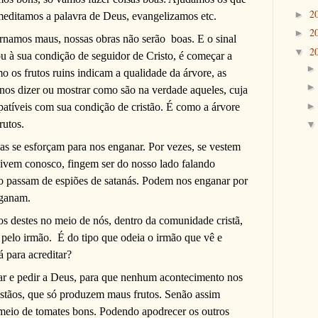
2
►
meditamos a palavra de Deus, evangelizamos etc.
2
►
rnamos maus, nossas obras não serão
boas. E o sinal
2
▼
u à sua condição de seguidor de Cristo, é começar a
o os frutos ruins indicam a qualidade da árvore, as
nos dizer ou mostrar como são na verdade aqueles, cuja
patíveis com sua condição de cristão. É como a árvore
rutos.
soas se esforçam para nos enganar. Por vezes, se vestem
vem conosco, fingem ser do nosso lado falando
ão passam de espiões de satanás. Podem nos enganar por
nganam.
s destes no meio de nós, dentro da comunidade cristã,
 pelo irmão.
É do tipo que odeia o irmão que vê e
 para acreditar?
ar e pedir a Deus, para que nenhum acontecimento nos
istãos, que só produzem maus frutos. Senão assim
eio de tomates bons. Podendo apodrecer os outros