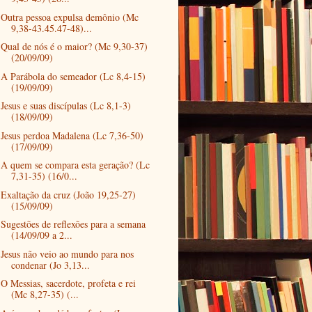
Outra pessoa expulsa demônio (Mc
9,38-43.45.47-48)...
Qual de nós é o maior? (Mc 9,30-37)
(20/09/09)
A Parábola do semeador (Lc 8,4-15)
(19/09/09)
Jesus e suas discípulas (Lc 8,1-3)
(18/09/09)
Jesus perdoa Madalena (Lc 7,36-50)
(17/09/09)
A quem se compara esta geração? (Lc
7,31-35) (16/0...
Exaltação da cruz (João 19,25-27)
(15/09/09)
Sugestões de reflexões para a semana
(14/09/09 a 2...
Jesus não veio ao mundo para nos
condenar (Jo 3,13...
O Messias, sacerdote, profeta e rei
(Mc 8,27-35) (...