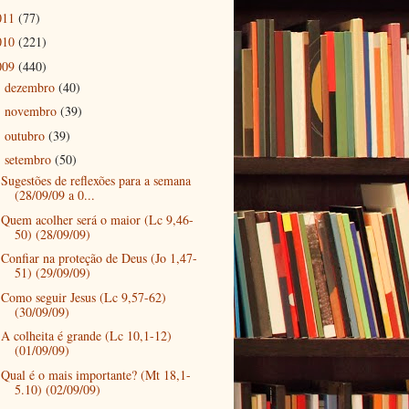
011
(77)
010
(221)
009
(440)
dezembro
(40)
►
novembro
(39)
►
outubro
(39)
►
setembro
(50)
▼
Sugestões de reflexões para a semana
(28/09/09 a 0...
Quem acolher será o maior (Lc 9,46-
50) (28/09/09)
Confiar na proteção de Deus (Jo 1,47-
51) (29/09/09)
Como seguir Jesus (Lc 9,57-62)
(30/09/09)
A colheita é grande (Lc 10,1-12)
(01/09/09)
Qual é o mais importante? (Mt 18,1-
5.10) (02/09/09)