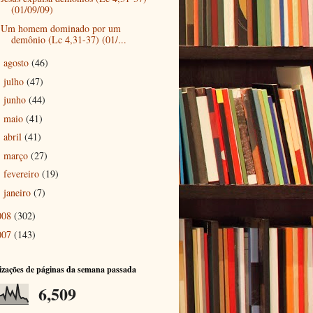
(01/09/09)
Um homem dominado por um
demônio (Lc 4,31-37) (01/...
agosto
(46)
►
julho
(47)
►
junho
(44)
►
maio
(41)
►
abril
(41)
►
março
(27)
►
fevereiro
(19)
►
janeiro
(7)
►
008
(302)
007
(143)
izações de páginas da semana passada
6,509