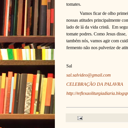
tomates.
Vamos ficar de olho prime
nossas atitudes principalmente co
lado de lá da vida cristã.
Em segun
tomate podres. Como Jesus disse, 
também nós, vamos agir com cuidad
fermento não nos pulverize de atitu
Sal
sal.salvideo@gmail.com
CELEBRAÇÃO DA PALAVRA
http://reflexaoliturgiadiaria.blogs