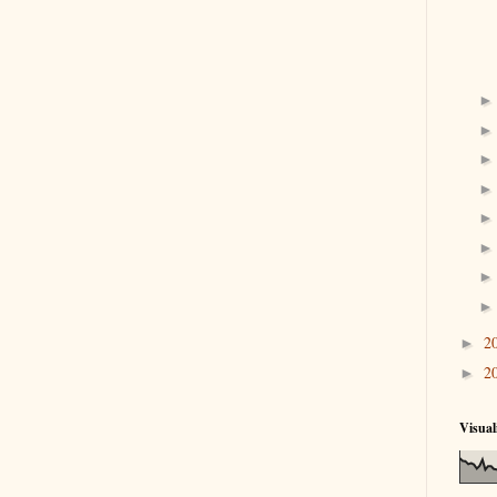
2
►
2
►
Visual