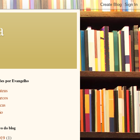
a
ões por Evangelho
teus
rcos
cas
ão
o do blog
019
(1)