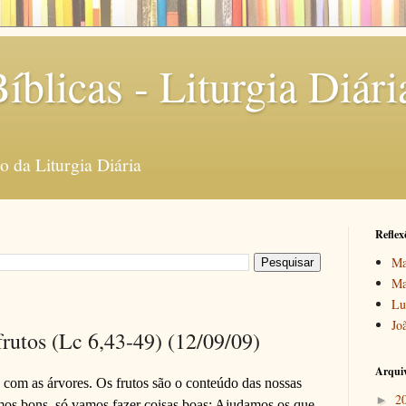
íblicas - Liturgia Diári
 da Liturgia Diária
Reflex
Ma
Ma
Lu
Jo
frutos (Lc 6,43-49) (12/09/09)
Arquiv
 com as árvores. Os frutos são o conteúdo das nossas
2
►
omos bons, só vamos fazer coisas boas: Ajudamos os que