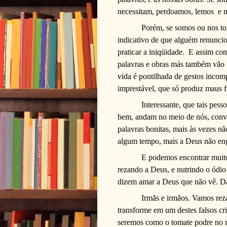
necessitam, perdoamos, lemos
e 
Porém, se somos ou nos to
indicativo de que alguém renuncio
praticar a iniqüidade.
E assim com
palavras e obras más também vão 
vida é pontilhada de gestos incom
imprestável, que só produz maus f
Interessante, que tais pes
bem, andam no meio de nós, convi
palavras bonitas, mais às vezes n
algum tempo, mais a Deus não e
E podemos encontrar muito
rezando a Deus, e nutrindo o ódio
dizem amar a Deus que não vê. Dá
Irmãs e irmãos. Vamos rez
transforme em um destes falsos cr
seremos como o tomate podre no m