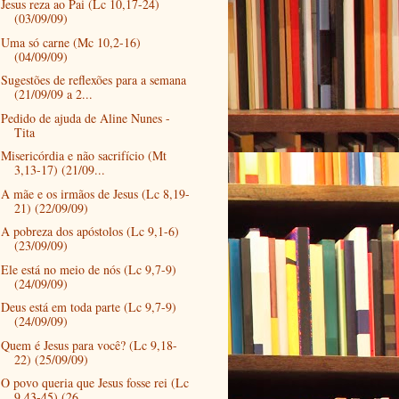
Jesus reza ao Pai (Lc 10,17-24)
(03/09/09)
Uma só carne (Mc 10,2-16)
(04/09/09)
Sugestões de reflexões para a semana
(21/09/09 a 2...
Pedido de ajuda de Aline Nunes -
Tita
Misericórdia e não sacrifício (Mt
3,13-17) (21/09...
A mãe e os irmãos de Jesus (Lc 8,19-
21) (22/09/09)
A pobreza dos apóstolos (Lc 9,1-6)
(23/09/09)
Ele está no meio de nós (Lc 9,7-9)
(24/09/09)
Deus está em toda parte (Lc 9,7-9)
(24/09/09)
Quem é Jesus para você? (Lc 9,18-
22) (25/09/09)
O povo queria que Jesus fosse rei (Lc
9,43-45) (26...