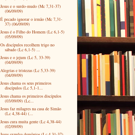
Jesus e o surdo-mudo (Mc 7,31-37)
(06/09/09)
É pecado ignorar o irmão (Mc 7,31-
37) (06/09/09)
Jesus é o Filho do Homem (Lc 6,1-5)
(05/09/09)
Os discípulos recolhem trigo no
sábado (Lc 6,1-5) ...
Jesus e o jejum (Lc 5, 33-39)
(04/09/09)
Alegrias e tristezas (Lc 5,33-39)
(04/09/09)
Jesus chama os seus primeiros
discípulos (Lc 5,1-1...
Jesus chama os primeiros discípulos
(03/09/09) (Lc...
Jesus faz milagres na casa de Simão
(Lc 4,38-44) (...
Jesus cura muita gente (Lc 4,38-44)
(02/09/09)
Jesus expulsa demônios (Lc 4,31-37)