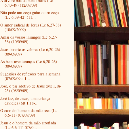
A árvore boa dá bons frutos (Lc
6,43-49) (12/09/09)
Não pode um cego guiar outro cego
(Lc 6,39-42) (11...
O amor radical de Jesus (Lc 6,27-38)
(10/09/2009)
Amai os vossos inimigos (Lc 6,27-
38) (10/09/09)
Jesus inverte os valores (Lc 6,20-26)
(09/09/09)
As bem-aventuranças (Lc 6,20-26)
(09/09/09)
Sugestões de reflexões para a semana
(07/09/09 a 1...
José, o pai adotivo de Jesus (Mt 1,18-
23) (08/09/09)
José faz, de Jesus, uma criança
davídica (Mt 1,18-...
O caso do homem da mão seca (Lc
6,6-11) (07/09/09)
Jesus e o homem da mão atrofiada
(Lc 6,6-11) (07/0...