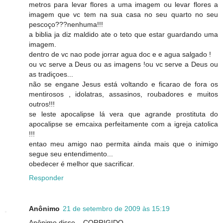
metros para levar flores a uma imagem ou levar flores a
imagem que vc tem na sua casa no seu quarto no seu
pescoço???nenhuma!!!
a biblia ja diz maldido ate o teto que estar guardando uma
imagem.
dentro de vc nao pode jorrar agua doc e e agua salgado !
ou vc serve a Deus ou as imagens !ou vc serve a Deus ou
as tradiçoes...
não se engane Jesus está voltando e ficarao de fora os
mentirosos , idolatras, assasinos, roubadores e muitos
outros!!!
se leste apocalipse lá vera que agrande prostituta do
apocalipse se emcaixa perfeitamente com a igreja catolica
!!!
entao meu amigo nao permita ainda mais que o inimigo
segue seu entendimento...
obedecer é melhor que sacrificar.
Responder
Anônimo
21 de setembro de 2009 às 15:19
Anônimo disse... CORRIGIDO