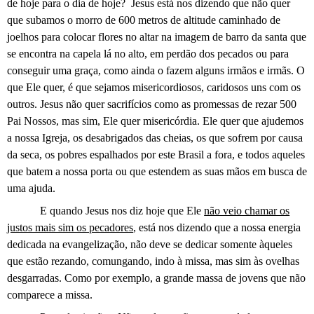
de hoje para o dia de hoje?
Jesus está nos dizendo que não quer
que subamos o morro de 600 metros de altitude caminhado de
joelhos para colocar flores no altar na imagem de barro da santa que
se encontra na capela lá no alto, em perdão dos pecados ou para
conseguir uma graça, como ainda o fazem alguns irmãos e irmãs. O
que Ele quer, é que sejamos misericordiosos, caridosos uns com os
outros. Jesus não quer sacrifícios como as promessas de rezar 500
Pai Nossos, mas sim, Ele quer misericórdia. Ele quer que ajudemos
a nossa Igreja, os desabrigados das cheias, os que sofrem por causa
da seca, os pobres espalhados por este Brasil a fora, e todos aqueles
que batem a nossa porta ou que estendem as suas mãos em busca de
uma ajuda.
E quando Jesus nos diz hoje que Ele
não veio chamar os
justos mais sim os pecadores
, está nos dizendo que a nossa energia
dedicada na evangelização, não deve se dedicar somente àqueles
que estão rezando, comungando, indo à missa, mas sim às ovelhas
desgarradas. Como por exemplo, a grande massa de jovens que não
comparece a missa.