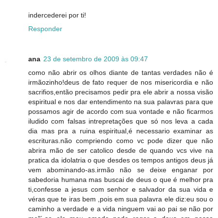
indercederei por ti!
Responder
ana
23 de setembro de 2009 às 09:47
como não abrir os olhos diante de tantas verdades não é
irmãozinho!deus de fato requer de nos misericordia e não
sacrifios,então precisamos pedir pra ele abrir a nossa visão
espiritual e nos dar entendimento na sua palavras para que
possamos agir de acordo com sua vontade e não ficarmos
iludido com falsas intrepretações que só nos leva a cada
dia mas pra a ruina espiritual,é necessario examinar as
escrituras.não compriendo como vc pode dizer que não
abrira mão de ser catolico desde de quando vcs vive na
pratica da idolatria o que desdes os tempos antigos deus já
vem abominando-as.irmão não se deixe enganar por
sabedoria humana mas buscai de deus o que é melhor pra
ti,confesse a jesus com senhor e salvador da sua vida e
véras que te iras bem ,pois em sua palavra ele diz:eu sou o
caminho a verdade e a vida ninguem vai ao pai se não por