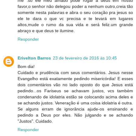
me"´.so ele meu amado pode rogar a deus em nosso
favor,o senhor não delegou poder a nenhum outro,creia tão
somente nesta palavras e abra o seu coração pra jesus so
ele te dara o que vc precisa e te levará em lugares
altos,mude o rumo da sua vida e será feliz.um grande
abraço e que deus te ilumine.
Responder
Erivelton Barros
23 de fevereiro de 2016 às 10:45
Bom dia!
Cuidado e prudência com seus comentários. Jesus nesse
Evangelho está exatamente pedindo misericórdia! E esses
dois comentários vão no lado oposto do que Jesus está
pedindo...os Fariseus se achavam justos, vcs também
condenando de idolatria estão se colocando acima deles e
se achando justos. Veneração é uma coisa idolatria é outra.
Se alguns erram de ignorância ajude-os ensinando e
pedindo a Deus por eles. Não julgando e se achando
"Justos". Cuidado.
Responder