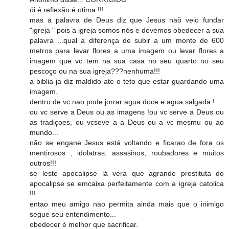
ói é reflexão é otima !!!
mas a palavra de Deus diz que Jesus naõ veio fundar
"igreja " pois a igreja somos nós e devemos obedecer a sua
palavra ...qual a diferença de subir a um monte de 600
metros para levar flores a uma imagem ou levar flores a
imagem que vc tem na sua casa no seu quarto no seu
pescoço ou na sua igreja???nenhuma!!!
a biblia ja diz maldido ate o teto que estar guardando uma
imagem.
dentro de vc nao pode jorrar agua doce e agua salgada !
ou vc serve a Deus ou as imagens !ou vc serve a Deus ou
as tradiçoes, ou vcseve a a Deus ou a vc mesmu ou ao
mundo...
não se engane Jesus está voltando e ficarao de fora os
mentirosos , idolatras, assasinos, roubadores e muitos
outros!!!
se leste apocalipse lá vera que agrande prostituta do
apocalipse se emcaixa perfeitamente com a igreja catolica
!!!
entao meu amigo nao permita ainda mais que o inimigo
segue seu entendimento...
obedecer é melhor que sacrificar.