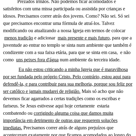
Prezados irmãos. Não podemos ficar acomodados e
satisfeitos com uma missa participada ou assistida por crianças e
idosos. Precisamos correr atrás dos jovens. Como? Não sei. Só sei
que precisamos encontrar uma fórmula de atraí-los. Talvez
modificando ou atualizando a nossa Igreja em termos de colocar
menos tradição
e adicionar
mais presente e mais futuro
, para que a
juventude ao entrar no templo se sinta num ambiente que também é
condizente com a sua faixa etária, para que se sinta em casa,
e não
como
uns peixes fora d'água
num ambiente da terceira idade.
Eu não estou criticando a minha Igreja que é maravilhosa
por ser fundada pelo próprio Cristo. Pelo contrário, estou aqui para
defendê-la, e para contribuir para sua melhoria, porque sou feliz por
ser católico e jamais mudarei de religião.
Mais só acho que não
devemos ficar agarrados a certas tradições como os escribas e
fariseus. Se Jesus estivesse aqui hoje certamente
estaria
combatendo ou
corrigindo alguma coisa que damos muita
importância em detrimento de outras que requerem soluções
imediatas.
Precisamos correr atrás de alguns prejuízos que
aconteceram exatamente por que ficamos acomodados ao longo do