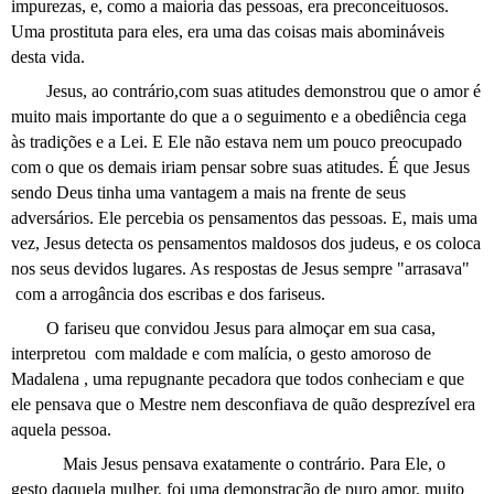
impurezas, e, como a maioria das pessoas, era preconceituosos.
Uma prostituta para eles, era uma das coisas mais abomináveis
desta vida.
Jesus, ao contrário,com suas atitudes demonstrou que o amor é
muito mais importante do que a o seguimento e a obediência cega
às tradições e a Lei. E Ele não estava nem um pouco preocupado
com o que os demais iriam pensar sobre suas atitudes. É que Jesus
sendo Deus tinha uma vantagem a mais na frente de seus
adversários. Ele percebia os pensamentos das pessoas. E, mais uma
vez, Jesus detecta os pensamentos maldosos dos judeus, e os coloca
nos seus devidos lugares. As respostas de Jesus sempre "arrasava"
com a arrogância dos escribas e dos fariseus.
O fariseu que convidou Jesus para almoçar em sua casa,
interpretou com maldade e com malícia, o gesto amoroso de
Madalena , uma repugnante pecadora que todos conheciam e que
ele pensava que o Mestre nem desconfiava de quão desprezível era
aquela pessoa.
Mais Jesus pensava exatamente o contrário. Para Ele, o
gesto daquela mulher, foi uma demonstração de puro amor, muito