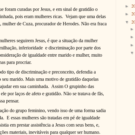
2
►
e foram curadas por Jesus, e em sinal de gratidão o
2
►
nhada, pois eram mulheres ricas.
Vejam que uma delas
2
▼
, mulher de Cuza, procurador de Herodes. Não era fraca
ulheres seguirem Jesus, é que a situação da mulher
ilhação, inferioridade
e discriminação por parte dos
sideração de igualdade entre marido e mulher, muito
nas para procriar.
odo tipo de discriminação e preconceito, defendia a
o seu marido. Mais uma motivo de gratidão daquelas
 ajudar em sua caminhada.
Assim O grupinho das
 ele por laços de afeto e gratidão. Não se tratava de fãs,
sa pensar.
oração do grupo feminino, vendo isso de uma forma sadia
da.
E essas mulheres são tratadas em pé de igualdade
istia em prestar assistência a Jesus com seus bens, e,
ações materiais, inevitáveis para qualquer ser humano.