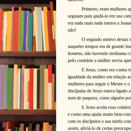
Primeiro, eram mulheres qu
seguiam para ajudá-lo em sua cami
era nada mais nada menos a Joana
não!
O segundo motivo destas m
naqueles tempos era de grande hum
homens, não havendo nenhuma con
pelo contrário a mulher servia ape
E Jesus, como era contra t
igualdade da mulher em relação a
mulheres para seguir o Mestre e o
discípulas de Jesus estava ligado a
nem de paquera, como alguém pos
E Jesus aceita essa colab
e como uma ajuda muito bem-vin
com os discípulos e sua tarefa cons
assim, aliviá-lo de certas preocup