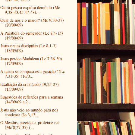
Outra pessoa expulsa demônio (Mc
9,38-43.45.47-48)...
Qual de nós é o maior? (Mc 9,30-37)
(20/09/09)
A Parábola do semeador (Lc 8,4-15)
(19/09/09)
Jesus e suas discípulas (Lc 8,1-3)
(18/09/09)
Jesus perdoa Madalena (Lc 7,36-50)
(17/09/09)
A quem se compara esta geração? (Lc
7,31-35) (16/0...
Exaltação da cruz (João 19,25-27)
(15/09/09)
Sugestões de reflexões para a semana
(14/09/09 a 2...
Jesus não veio ao mundo para nos
condenar (Jo 3,13...
O Messias, sacerdote, profeta e rei
(Mc 8,27-35) (...