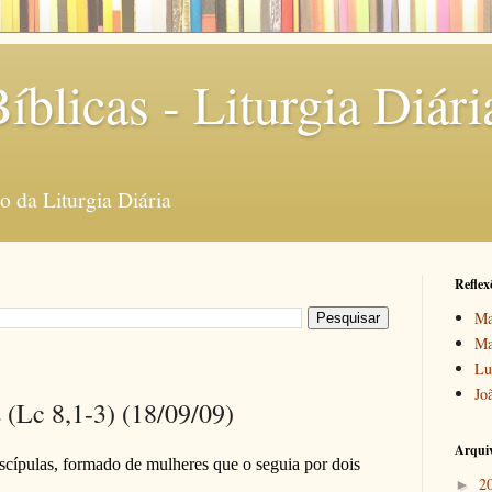
íblicas - Liturgia Diári
 da Liturgia Diária
Reflex
Ma
Ma
Lu
Jo
s (Lc 8,1-3) (18/09/09)
Arquiv
scípulas, formado de mulheres que o seguia por dois
2
►