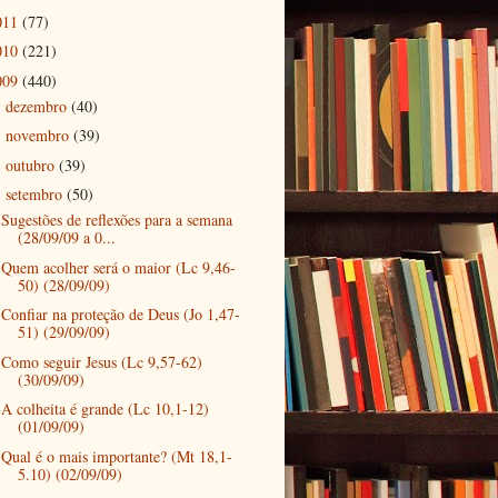
011
(77)
010
(221)
009
(440)
dezembro
(40)
►
novembro
(39)
►
outubro
(39)
►
setembro
(50)
▼
Sugestões de reflexões para a semana
(28/09/09 a 0...
Quem acolher será o maior (Lc 9,46-
50) (28/09/09)
Confiar na proteção de Deus (Jo 1,47-
51) (29/09/09)
Como seguir Jesus (Lc 9,57-62)
(30/09/09)
A colheita é grande (Lc 10,1-12)
(01/09/09)
Qual é o mais importante? (Mt 18,1-
5.10) (02/09/09)