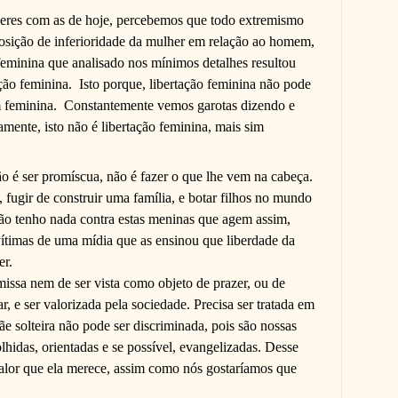
res com as de hoje, percebemos que todo extremismo
osição de inferioridade da mulher em relação ao homem,
eminina que analisado nos mínimos detalhes resultou
ão feminina.
Isto porque, libertação feminina não pode
m feminina.
Constantemente vemos garotas dizendo e
amente, isto não é libertação feminina, mais sim
não é ser promíscua, não é fazer o que lhe vem na cabeça.
, fugir de construir uma família, e botar filhos no mundo
o tenho nada contra estas meninas que agem assim,
 vítimas de uma mídia que as ensinou que liberdade da
er.
issa nem de ser vista como objeto de prazer, ou de
r, e ser valorizada pela sociedade. Precisa ser tratada em
e solteira não pode ser discriminada, pois são nossas
lhidas, orientadas e se possível, evangelizadas. Desse
valor que ela merece, assim como nós gostaríamos que