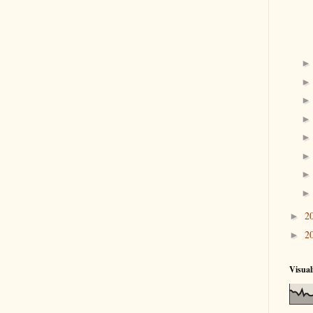
2
►
2
►
Visual