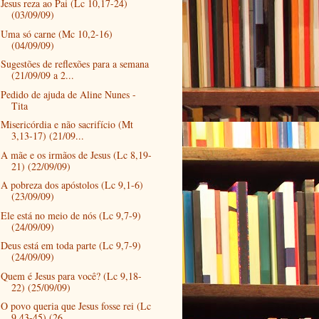
Jesus reza ao Pai (Lc 10,17-24)
(03/09/09)
Uma só carne (Mc 10,2-16)
(04/09/09)
Sugestões de reflexões para a semana
(21/09/09 a 2...
Pedido de ajuda de Aline Nunes -
Tita
Misericórdia e não sacrifício (Mt
3,13-17) (21/09...
A mãe e os irmãos de Jesus (Lc 8,19-
21) (22/09/09)
A pobreza dos apóstolos (Lc 9,1-6)
(23/09/09)
Ele está no meio de nós (Lc 9,7-9)
(24/09/09)
Deus está em toda parte (Lc 9,7-9)
(24/09/09)
Quem é Jesus para você? (Lc 9,18-
22) (25/09/09)
O povo queria que Jesus fosse rei (Lc
9,43-45) (26...