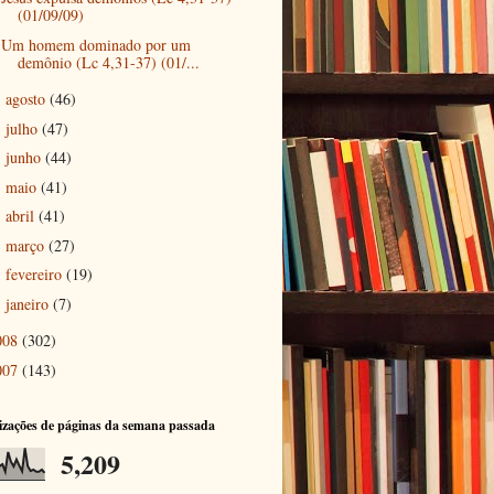
(01/09/09)
Um homem dominado por um
demônio (Lc 4,31-37) (01/...
agosto
(46)
►
julho
(47)
►
junho
(44)
►
maio
(41)
►
abril
(41)
►
março
(27)
►
fevereiro
(19)
►
janeiro
(7)
►
008
(302)
007
(143)
izações de páginas da semana passada
5,209