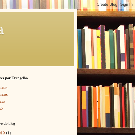
a
ões por Evangelho
teus
rcos
cas
ão
o do blog
019
(1)