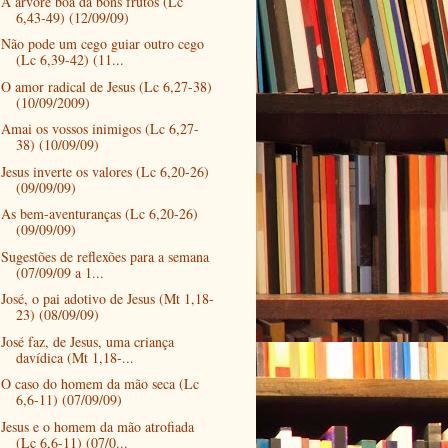
A árvore boa dá bons frutos (Lc
6,43-49) (12/09/09)
Não pode um cego guiar outro cego
(Lc 6,39-42) (11...
O amor radical de Jesus (Lc 6,27-38)
(10/09/2009)
Amai os vossos inimigos (Lc 6,27-
38) (10/09/09)
Jesus inverte os valores (Lc 6,20-26)
(09/09/09)
As bem-aventuranças (Lc 6,20-26)
(09/09/09)
Sugestões de reflexões para a semana
(07/09/09 a 1...
José, o pai adotivo de Jesus (Mt 1,18-
23) (08/09/09)
José faz, de Jesus, uma criança
davídica (Mt 1,18-...
O caso do homem da mão seca (Lc
6,6-11) (07/09/09)
Jesus e o homem da mão atrofiada
(Lc 6,6-11) (07/0...