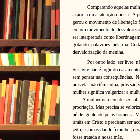
Comparando aquelas mulhe
acarreta uma situação oposta.
A p
gerou o movimento de libertação f
em um movimento de desvalorizaç
ser interpretada como libertinage
gritando
palavrões
pela rua. Cert
desvalorização da menina.
Por outro lado, ser livre, 
Ser livre não é fugir do casamento
sem pensar nas conseqüências.
Nã
pois elas não têm culpa, pois são
mulher significa vulgarizar a mulh
A mulher não tem de ser subm
procriação. Mas precisa se valoriza
pé de igualdade pelos homens.
Mã
irmãs em Cristo e precisam ser aco
jeito, estamos dando à mulher, o 
fosse tratada a nossa mãe.