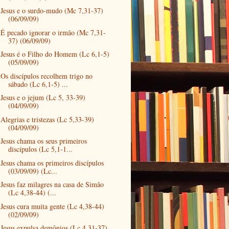
Jesus e o surdo-mudo (Mc 7,31-37)
(06/09/09)
É pecado ignorar o irmão (Mc 7,31-
37) (06/09/09)
Jesus é o Filho do Homem (Lc 6,1-5)
(05/09/09)
Os discípulos recolhem trigo no
sábado (Lc 6,1-5) ...
Jesus e o jejum (Lc 5, 33-39)
(04/09/09)
Alegrias e tristezas (Lc 5,33-39)
(04/09/09)
Jesus chama os seus primeiros
discípulos (Lc 5,1-1...
Jesus chama os primeiros discípulos
(03/09/09) (Lc...
Jesus faz milagres na casa de Simão
(Lc 4,38-44) (...
Jesus cura muita gente (Lc 4,38-44)
(02/09/09)
Jesus expulsa demônios (Lc 4,31-37)