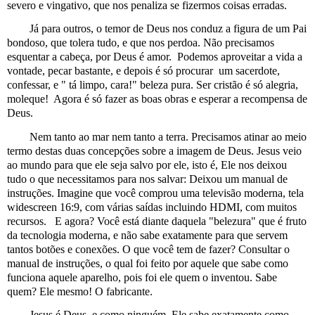
severo e vingativo, que nos penaliza se fizermos coisas erradas.
Já para outros, o temor de Deus nos conduz a figura de um Pai
bondoso, que tolera tudo, e que nos perdoa. Não precisamos
esquentar a cabeça, por Deus é amor.
Podemos aproveitar a vida a
vontade, pecar bastante, e depois é só procurar
um sacerdote,
confessar, e " tá limpo, cara!" beleza pura. Ser cristão é só alegria,
moleque!
Agora é só fazer as boas obras e esperar a recompensa de
Deus.
Nem tanto ao mar nem tanto a terra. Precisamos atinar ao meio
termo destas duas concepções sobre a imagem de Deus. Jesus veio
ao mundo para que ele seja salvo por ele, isto é, Ele nos deixou
tudo o que necessitamos para nos salvar: Deixou um manual de
instruções. Imagine que você comprou uma televisão moderna, tela
widescreen 16:9, com várias saídas incluindo HDMI, com muitos
recursos.
E agora? Você está diante daquela "belezura" que é fruto
da tecnologia moderna, e não sabe exatamente para que servem
tantos botões e conexões. O que você tem de fazer? Consultar o
manual de instruções, o qual foi feito por aquele que sabe como
funciona aquele aparelho, pois foi ele quem o inventou. Sabe
quem? Ele mesmo! O fabricante.
Jesus é Deus, e como ninguém, Ele sabe exatamente como