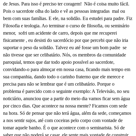
de Jesus. Para isso é preciso ter coragem!
Não é coisa muito fácil.
Pois o sacerdote olha do lado e vê as pessoas integradas
mal ou
bem com suas famílias. E ele, na solidão. Eu estudei para padre. Fiz
Filosofia e teologia. Ao terminar o curso de filosofia, ou seminário
menor,
sofri um acidente de carro, depois que me recuperei
fisicamente , eu desisti do sacerdócio por que percebi que não iria
suportar o peso da solidão. Talvez eu até fosse um bom padre
se
não tivesse que ser celibatário. Nós, os membros da comunidade
paroquial, temos que dar todo apoio possível ao sacerdote,
convidando-o para almoçar em nossa casa, ficando mais tempo em
sua companhia, dando todo o carinho fraterno que ele merece e
precisa para não se lembrar que é um celibatário. Porque o
problema é parecido com o seguinte exemplo: A Televisão, no seu
noticiário, anunciou que a partir do meio dia vamos ficar sem água
por cinco dias. Que acontece na nossa mente? Ficamos com sede
na hora. Só de pensar que não terá água, além da sede, começamos
a nos sentir sujos, até com coceiras pelo corpo com vontade de
tomar aquele banho. É o que acontece com o seminarista. Só de
saber que não poderá se casar, ele sente mais vontade de construir