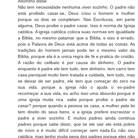
Anonimo disse:
Não tem necessidade nenhuma viver sozinho. O padre não
está proibido casar-se, Deus criou o homem e mulher
porque os dois se completam. Nas Escrituras, em parte
alguma, Deus proibe o padre casar. Isso é norma da Igreja
católica. A igreja católica coloca suas normas em igualdade
a Bíblia, no mesmo patamar que a Bíblia, e isso é errado,
pois a Palavra de Deus está acima de todas as coisas. As
tradições do homem jamais pode ter o mesmo valor da
Bíblia, porque ela é a unica regra de fé e pratica do cristão.
A razão do celibato é por causa do dinheiro. O padre
enquanto é padre ele tem tudo, tem dinheiro, tem carro tem
casa paroquial muito bem tratada e cuidada, tem tudo, mas
se deixar de ser padre, ele tem que começar do zero na
sua vida, porque a igreja não o ajuda o ex-padre
recomeçar a sua vida, eu acho isso uma absurdo porque é
uma igreja muita rica. sabe porque proibe o padre de
casar? porque quando a pessoa se casa, a mulher pela lei
tem direito do seus bens, e a igreja prefere escravizar o
padre a viver sozinho. E muitos padres ainda continua
padres porque sabe disso, que se ele sair ele está pobre
de novo e é muito difícil começar sem nada.Eu não sou
católica, mas tenho muita pena dos padres porque eles não