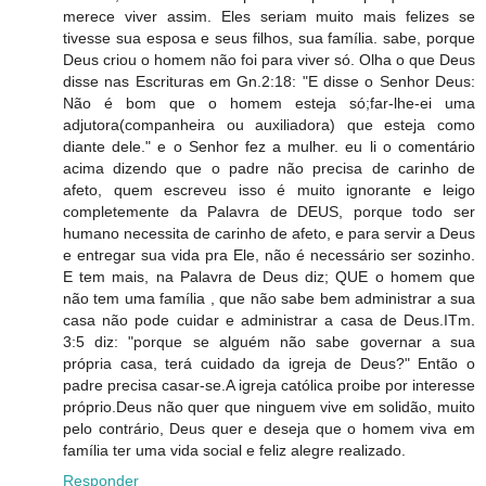
merece viver assim. Eles seriam muito mais felizes se
tivesse sua esposa e seus filhos, sua família. sabe, porque
Deus criou o homem não foi para viver só. Olha o que Deus
disse nas Escrituras em Gn.2:18: "E disse o Senhor Deus:
Não é bom que o homem esteja só;far-lhe-ei uma
adjutora(companheira ou auxiliadora) que esteja como
diante dele." e o Senhor fez a mulher. eu li o comentário
acima dizendo que o padre não precisa de carinho de
afeto, quem escreveu isso é muito ignorante e leigo
completemente da Palavra de DEUS, porque todo ser
humano necessita de carinho de afeto, e para servir a Deus
e entregar sua vida pra Ele, não é necessário ser sozinho.
E tem mais, na Palavra de Deus diz; QUE o homem que
não tem uma família , que não sabe bem administrar a sua
casa não pode cuidar e administrar a casa de Deus.ITm.
3:5 diz: "porque se alguém não sabe governar a sua
própria casa, terá cuidado da igreja de Deus?" Então o
padre precisa casar-se.A igreja católica proibe por interesse
próprio.Deus não quer que ninguem vive em solidão, muito
pelo contrário, Deus quer e deseja que o homem viva em
família ter uma vida social e feliz alegre realizado.
Responder