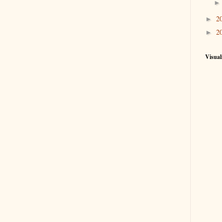
2
►
2
►
Visual