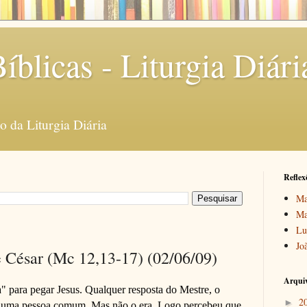
íblicas - Liturgia Diári
 da Liturgia Diária
Reflex
Ma
Ma
Lu
Jo
e César (Mc 12,13-17) (02/06/09)
Arquiv
" para pegar Jesus. Qualquer resposta do Mestre, o
2
►
se uma pessoa comum. Mas não o era. Logo percebeu que