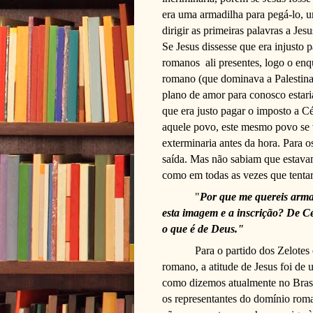
era uma armadilha para pegá-lo, u
dirigir as primeiras palavras a Je
Se Jesus dissesse que era injusto
romanos
ali presentes, logo o en
romano (que dominava a Palestina 
plano de amor para conosco estar
que era justo pagar o imposto a 
aquele povo, este mesmo povo se v
exterminaria antes da hora. Para o
saída. Mas não sabiam que estava
como em todas as vezes que tenta
"
Por que me quereis arma
esta imagem e a inscrição? De Cés
o que é de Deus."
Para o partido dos Zelotes
romano, a atitude de Jesus foi de
como dizemos atualmente no Brasi
os representantes do domínio roma