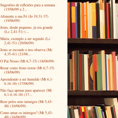
Sugestões de reflexões para a semana
(15/06/09 a 2...
Alimente a sua Fé (Jo 19,31-37)
(19/06/09)
Jesus, desde pequeno, já era grande
(Lc 2,41-51) (...
Maria, exemplo a ser seguido (Lc
2,41-51) (20/06/09)
Jesus se esconde e nos observa (Mc
4,35-41) (21/06...
O Pai Nosso (Mt 6,7-15) (18/06/09)
Rezar como Jesus rezou (Mt 6,7-15)
(18/06/09)
Aprendendo a ser humilde (Mt 6,1-
6.16-18) (17/06/09)
Não faça apenas para aparecer (Mt
6,1-6.16-18) (17...
Reze pelos seus inimigos (Mt 5,43-
48) (16/06/09)
Como amar os inimigos? (Mt 5,43-
48) (16/06/09)