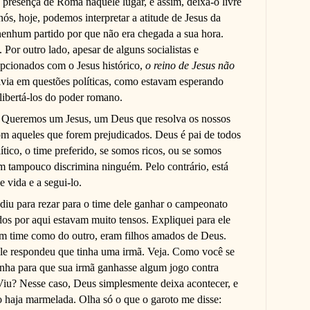
presença de Roma naquele lugar, e assim, deixa-o livre
a nós, hoje, podemos interpretar a atitude de Jesus da
nenhum partido por que não era chegada a sua hora.
 Por outro lado, apesar de alguns socialistas e
cepcionados com o Jesus histórico,
o reino de Jesus não
lvia em questões políticas, como estavam esperando
 libertá-los do poder romano.
Queremos um Jesus, um Deus que resolva os nossos
m aqueles que forem prejudicados. Deus é pai de todos
tico, o time preferido, se somos ricos, ou se somos
m tampouco discrimina ninguém. Pelo contrário, está
 vida e a segui-lo.
diu para rezar para o time dele ganhar o campeonato
dos por aqui estavam muito tensos. Expliquei para ele
um time como do outro, eram filhos amados de Deus.
le respondeu que tinha uma irmã. Veja. Como você se
cinha para que sua irmã ganhasse algum jogo contra
iu? Nesse caso, Deus simplesmente deixa acontecer, e
 haja marmelada. Olha só o que o garoto me disse: