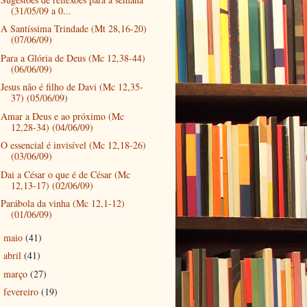
(31/05/09 a 0...
A Santíssima Trindade (Mt 28,16-20)
(07/06/09)
Para a Glória de Deus (Mc 12,38-44)
(06/06/09)
Jesus não é filho de Davi (Mc 12,35-
37) (05/06/09)
Amar a Deus e ao próximo (Mc
12,28-34) (04/06/09)
O essencial é invisível (Mc 12,18-26)
(03/06/09)
Dai a César o que é de César (Mc
12,13-17) (02/06/09)
Parábola da vinha (Mc 12,1-12)
(01/06/09)
maio
(41)
►
abril
(41)
►
março
(27)
►
fevereiro
(19)
►