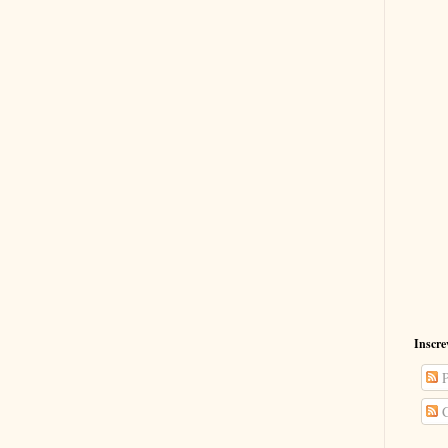
Inscre
P
C