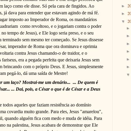
2
m laço como ele disse. Só pela cara de fingidos. Ao
►
sus, já dava para entender que estavam agindo de má fé.
2
►
 pagar imposto ao Imperador de Roma, os mandatários
2
▼
quadrariam
como revoltoso, e o jogariam contra o poder
no tempo de Jesus), e Ele logo seria preso, e o seu
ia terminado sem mesmo ter começado. Se Jesus dissesse
César, imperador de Roma que ora dominava e oprimia
oltaria contra Jesus chamando-o de traidor, e o
s fariseus, era a pegada perfeita que deixaria Jesus sem
m brincando com o próprio Deus. E Jesus, simplesmente
ram pegá-lo, dá uma saída de Mestre!
r um laço? Mostrai-me um denário...
... De quem é
ar... ... Dai, pois, a César o que é de César e a Deus
 e todos aqueles que faziam resistência ao domínio
 uma covardia muito grande. Para eles, Jesus "amarelou",
l, quando alguém fica com medo e muda de idéia. Para
no na palestina, Jesus acabara de demonstrar que Ele