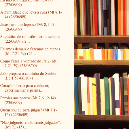
(27/06/09)
A humildade que leva à cura (Mt 8,1-
4) (26/06/09)
Jesus cura um leproso (Mt 8,1-4)
(26/06/09)
Sugestões de reflexões para a semana
(22/06/09 a 2...
Falamos demais e fazemos de menos
(Mt 7,21-29) (25...
Como fazer a vontade do Pai? (Mt
7,21-29) (25/06/09)
João prepara o caminho do Senhor
(Lc 1,57-66.80) (...
Coração aberto para conhecer,
experimentar e perma...
Pérolas aos porcos (Mt 7,6.12-14)
(23/06/09)
Quem sou eu para julgar? (Mt 7,1-
15) (22/06/09)
“Não julgueis, e não sereis julgados”.
(Mt 7,1-15)...