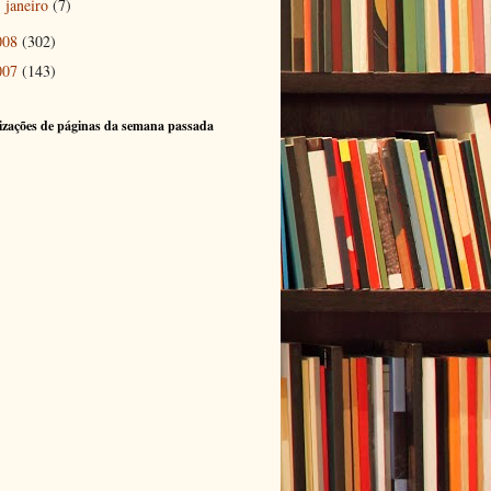
janeiro
(7)
►
008
(302)
007
(143)
izações de páginas da semana passada