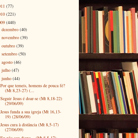
011
(77)
010
(221)
009
(440)
dezembro
(40)
►
novembro
(39)
►
outubro
(39)
►
setembro
(50)
►
agosto
(46)
►
julho
(47)
►
junho
(44)
▼
Por que temeis, homens de pouca fé?
(Mt 8,23-27) (...
Seguir Jesus é doar-se (Mt 8,18-22)
(29/06/09)
Jesus funda a sua igreja (Mt 16,13-
19) (28/06/09)
Jesus cura à distância (Mt 8,5-17)
(27/06/09)
Eu não sou digno... (Mt 8,5-17)