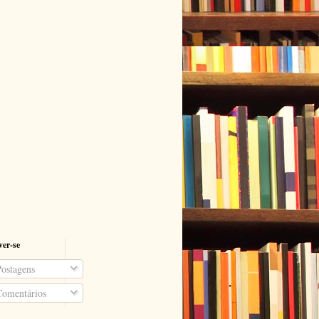
ver-se
ostagens
omentários