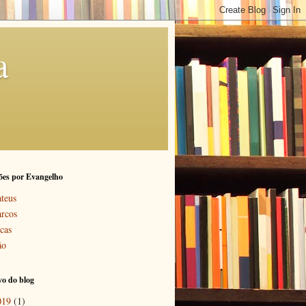
a
ões por Evangelho
teus
rcos
cas
ão
o do blog
019
(1)