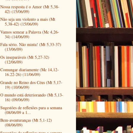
Nossa resposta é o Amor (Mt 5,38-
42) (15/06/09)
Não seja um violento a mais (Mt
5,38-42) (15/06/09)
Vamos semear a Palavra (Mc 4,26-
34) (14/06/09)
Fala sério. Não minta! (Mt 5,33-37)
(13/06/09)
Os inseparáveis (Mt 5,27-32)
(12/06/09)
Comungar diariamente (Mc 14,12-
16.22-26) (11/06/09)
Grande no Reino dos Céus (Mt 5,17-
19) (10/06/09)
O mundo está deteriorando (Mt 5,13-
16) (09/06/09)
Sugestões de reflexões para a semana
(08/06/09 a 1...
Bem-aventuranças (Mt 5,1-12)
(08/06/09)
Sugestões de reflexões para a semana