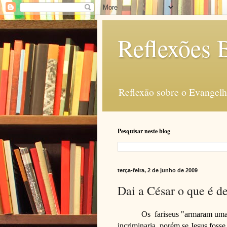
Reflexões B
Reflexão sobre o Evangelho
Pesquisar neste blog
terça-feira, 2 de junho de 2009
Dai a César o que é d
Os
fariseus "armaram uma
incriminaria, porém se Jesus fos