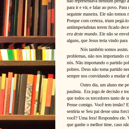
não representava nenhum perigo à 
para ir e vir, e falar ao povo. Par
seguinte maneira. Ele não tomou 
Porque com certeza, iriam pegá-lo.
antiimperialistas terem ficado de
era deste mundo
. Ele não se envo
alguns, que Jesus teria vindo para
Nós também somos assim. 
problemas, não nos importando co
nós. Não importando o partido polí
pobres. Deus não toma partido ne
sempre nos convidando a mudar de
Outro dia, um aluno me pe
paulista.
Era jogo de decisão e to
que todos os torcedores tanto de 
Pense comigo. Você tem irmão? E
sentiria se Seu pai desse uma for
você? Uma fera! Respondeu ele. V
que ganhe o melhor time, caso não