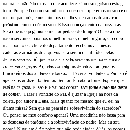
na prática não é bem assim que acontece. O nosso egoísmo estraga
tudo. Por que lá no nosso íntimo do nosso ser, queremos mesmo é o
melhor para nós, e nos mínimos detalhes, deixamos de
amar o
próximo
como a nós mesmo. E isso começa dentro da nossa casa.
Será que não pegamos o melhor pedaço do frango? Ou será que
não reservamos para nós o melhor prato, o melhor garfo, e o copo
mais bonito? O chefe do departamento recebe novas mesas,
cadeiras e armários de arquivos para serem distribuídos pelas
demais sessões. Só que para a sua sala, serão as melhores e mais
conservadas peças. Aquelas com alguns defeitos, irão para os
funcionários dos andares de baixo...
Fazer a
vontade do Pai não é
apenas rezar dizendo Senhor, Senhor. É matar a fome daquele que
está na calçada. E isso Ele vai nos cobrar.
Tive fome e não me deste
de comer!
Fazer a vontade do Pai, é ajudar a Igreja na hora da
coleta, por
amor a Deus
. Mais quanto foi mesmo que eu dei na
última missa? Será que eu pensei na sobrevivência do sacerdote?
Ou pensei no meu conforto apenas? Uma moedinha não basta para
as despesas da paróquia e a sobrevivência do padre. Mas eu sou
pobre!
Ninguém é tão pobre que não pode ajudar. Aliás, os pobres