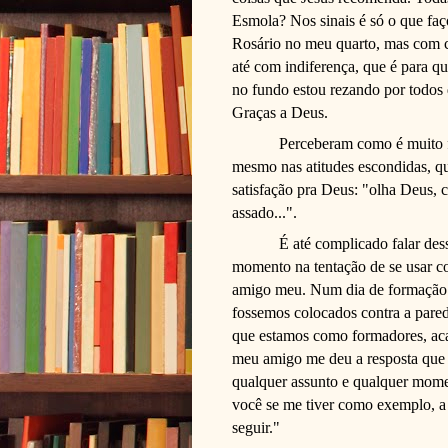
Esmola? Nos sinais é só o que fa
Rosário no meu quarto, mas com c
até com indiferença, que é para q
no fundo estou rezando por todos 
Graças a Deus.
Perceberam como é muito fá
mesmo nas atitudes escondidas, q
satisfação pra Deus: "olha Deus, 
assado...".
É até complicado falar de
momento na tentação de se usar co
amigo meu. Num dia de formação s
fossemos colocados contra a pared
que estamos como formadores, ac
meu amigo me deu a resposta que 
qualquer assunto e qualquer mome
você se me tiver como exemplo, a 
seguir."