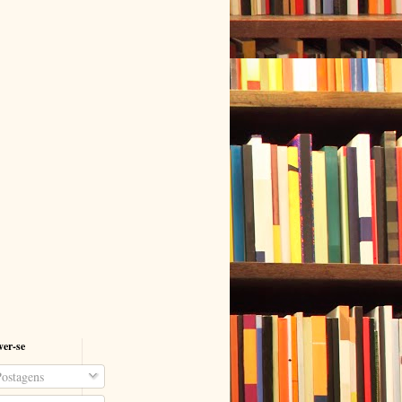
ver-se
ostagens