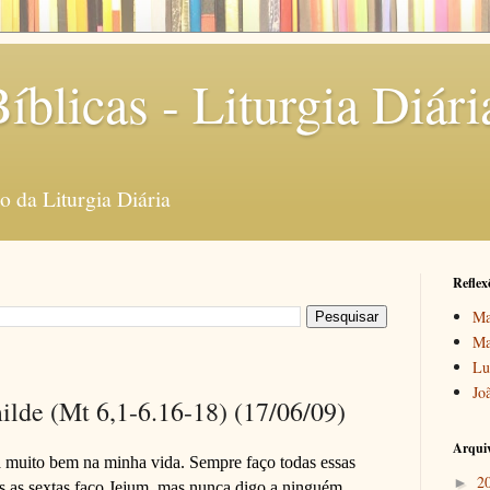
íblicas - Liturgia Diári
 da Liturgia Diária
Reflex
Ma
Ma
Lu
Jo
lde (Mt 6,1-6.16-18) (17/06/09)
Arquiv
 muito bem na minha vida. Sempre faço todas essas
2
►
s as sextas faço Jejum, mas nunca digo a ninguém.