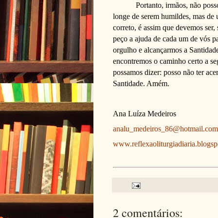
Portanto, irmãos, não posso
longe de serem humildes, mas de u
correto, é assim que devemos ser,
peço a ajuda de cada um de vós pa
orgulho e alcançarmos a Santidad
encontremos o caminho certo a seg
possamos dizer: posso não ter ace
Santidade. Amém.
Ana Luíza Medeiros
analu_medeiros_86@hotmail.com
www.reflexaoliturgiadiaria.blogs
2 comentários: