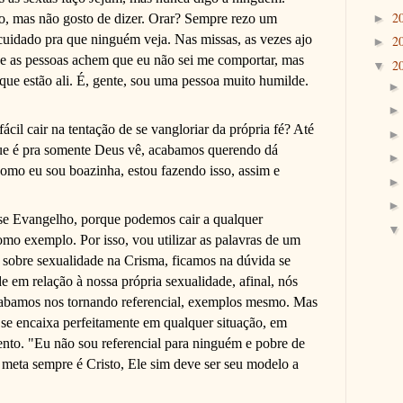
2
ço, mas não gosto de dizer. Orar? Sempre rezo um
►
uidado pra que ninguém veja. Nas missas, as vezes ajo
2
►
ue as pessoas achem que eu não sei me comportar, mas
2
▼
que estão ali. É, gente, sou uma pessoa muito humilde.
cil cair na tentação de se vangloriar da própria fé? Até
ue é pra somente Deus vê, acabamos querendo dá
como eu sou boazinha, estou fazendo isso, assim e
sse Evangelho, porque podemos cair a qualquer
mo exemplo. Por isso, vou utilizar as palavras de um
obre sexualidade na Crisma, ficamos na dúvida se
e em relação à nossa própria sexualidade, afinal, nós
abamos nos tornando referencial, exemplos mesmo. Mas
se encaixa perfeitamente em qualquer situação, em
nto. "Eu não sou referencial para ninguém e pobre de
meta sempre é Cristo, Ele sim deve ser seu modelo a