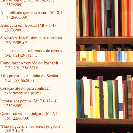
(27/06/09)
A humildade que leva à cura (Mt 8,1-
4) (26/06/09)
Jesus cura um leproso (Mt 8,1-4)
(26/06/09)
Sugestões de reflexões para a semana
(22/06/09 a 2...
Falamos demais e fazemos de menos
(Mt 7,21-29) (25...
Como fazer a vontade do Pai? (Mt
7,21-29) (25/06/09)
João prepara o caminho do Senhor
(Lc 1,57-66.80) (...
Coração aberto para conhecer,
experimentar e perma...
Pérolas aos porcos (Mt 7,6.12-14)
(23/06/09)
Quem sou eu para julgar? (Mt 7,1-
15) (22/06/09)
“Não julgueis, e não sereis julgados”.
(Mt 7,1-15)...