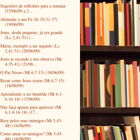
Sugestões de reflexões para a semana
(15/06/09 a 2...
Alimente a sua Fé (Jo 19,31-37)
(19/06/09)
Jesus, desde pequeno, já era grande
(Lc 2,41-51) (...
Maria, exemplo a ser seguido (Lc
2,41-51) (20/06/09)
Jesus se esconde e nos observa (Mc
4,35-41) (21/06...
O Pai Nosso (Mt 6,7-15) (18/06/09)
Rezar como Jesus rezou (Mt 6,7-15)
(18/06/09)
Aprendendo a ser humilde (Mt 6,1-
6.16-18) (17/06/09)
Não faça apenas para aparecer (Mt
6,1-6.16-18) (17...
Reze pelos seus inimigos (Mt 5,43-
48) (16/06/09)
Como amar os inimigos? (Mt 5,43-
48) (16/06/09)