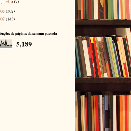
janeiro
(7)
►
008
(302)
007
(143)
izações de páginas da semana passada
5,189