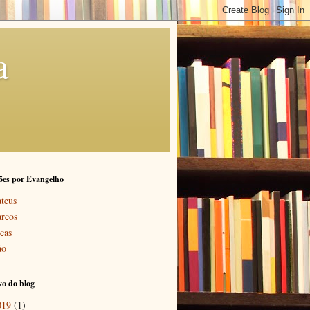
a
ões por Evangelho
teus
rcos
cas
ão
o do blog
019
(1)