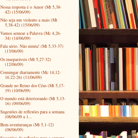
Nossa resposta é o Amor (Mt 5,38-
42) (15/06/09)
Não seja um violento a mais (Mt
5,38-42) (15/06/09)
Vamos semear a Palavra (Mc 4,26-
34) (14/06/09)
Fala sério. Não minta! (Mt 5,33-37)
(13/06/09)
Os inseparáveis (Mt 5,27-32)
(12/06/09)
Comungar diariamente (Mc 14,12-
16.22-26) (11/06/09)
Grande no Reino dos Céus (Mt 5,17-
19) (10/06/09)
O mundo está deteriorando (Mt 5,13-
16) (09/06/09)
Sugestões de reflexões para a semana
(08/06/09 a 1...
Bem-aventuranças (Mt 5,1-12)
(08/06/09)
Sugestões de reflexões para a semana