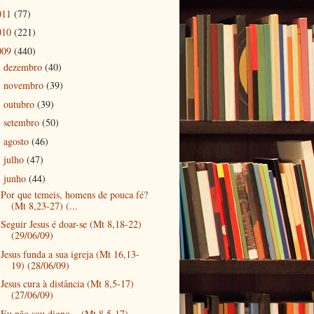
011
(77)
010
(221)
009
(440)
dezembro
(40)
►
novembro
(39)
►
outubro
(39)
►
setembro
(50)
►
agosto
(46)
►
julho
(47)
►
junho
(44)
▼
Por que temeis, homens de pouca fé?
(Mt 8,23-27) (...
Seguir Jesus é doar-se (Mt 8,18-22)
(29/06/09)
Jesus funda a sua igreja (Mt 16,13-
19) (28/06/09)
Jesus cura à distância (Mt 8,5-17)
(27/06/09)
Eu não sou digno... (Mt 8,5-17)