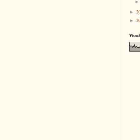
2
►
2
►
Visual