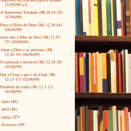
(31/05/09 a 0...
A Santíssima Trindade (Mt 28,16-20)
(07/06/09)
Para a Glória de Deus (Mc 12,38-44)
(06/06/09)
Jesus não é filho de Davi (Mc 12,35-
37) (05/06/09)
Amar a Deus e ao próximo (Mc
12,28-34) (04/06/09)
O essencial é invisível (Mc 12,18-26)
(03/06/09)
Dai a César o que é de César (Mc
12,13-17) (02/06/09)
Parábola da vinha (Mc 12,1-12)
(01/06/09)
maio
(41)
►
abril
(41)
►
março
(27)
►
fevereiro
(19)
►