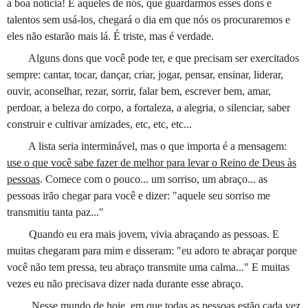
a boa notícia! E aqueles de nós, que guardarmos esses dons e
talentos sem usá-los, chegará o dia em que nós os procuraremos e
eles não estarão mais lá. É triste, mas é verdade.
Alguns dons que você pode ter, e que precisam ser exercitados
sempre: cantar, tocar, dançar, criar, jogar, pensar, ensinar, liderar,
ouvir, aconselhar, rezar, sorrir, falar bem, escrever bem, amar,
perdoar, a beleza do corpo, a fortaleza, a alegria, o silenciar, saber
construir e cultivar amizades, etc, etc, etc...
A lista seria interminável, mas o que importa é a mensagem:
use o que você sabe fazer de melhor para levar o Reino de Deus às
pessoas
. Comece com o pouco... um sorriso, um abraço... as
pessoas irão chegar para você e dizer: "aquele seu sorriso me
transmitiu tanta paz..."
Quando eu era mais jovem, vivia abraçando as pessoas. E
muitas chegaram para mim e disseram: "eu adoro te abraçar porque
você não tem pressa, teu abraço transmite uma calma..." E muitas
vezes eu não precisava dizer nada durante esse abraço.
Nesse mundo de hoje, em que todas as pessoas estão cada vez