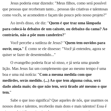
Jesus poderia estar dizendo: "Meus filhos, como será possível
que pessoas que receberam tanto... pessoas tão criativas e talentosas
como vocês, se acomodem e façam tão pouco pelo nosso projeto?"
Ao invés disso, ele diz: "
Quem é que traz uma lâmpada
para colocá-la debaixo de um caixote, ou debaixo da cama? Ao
contrário, não a põe num candeeiro?
"
Você percebe a sutileza de Jesus? "
Quem tem ouvidos para
ouvir, ouça.
" É como se ele dissesse: "Você já entendeu, agora se
quiser se fazer de desentendido..."
O evangelho poderia ficar só nisso, e já seria uma grande
lição. Mas Jesus faz um complemento que ao mesmo tempo é uma
boa e uma má notícia: "
Com a mesma medida com que
medirdes, serás medido. (...) Ao que tem alguma coisa, será
dado ainda mais; do que não tem, será tirado até mesmo o que
tem.
"
Sabe o que isso significa? Que aqueles de nós, que usarmos os
nossos dons e talentos, receberão mais dons e mais talentos! Essa é