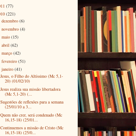
011
(77)
010
(221)
dezembro
(6)
►
novembro
(4)
►
maio
(15)
►
abril
(62)
►
março
(42)
►
fevereiro
(51)
►
janeiro
(41)
▼
Jesus, o Filho do Altíssimo (Mc 5,1-
20) (01/02/10)
Jesus realiza sua missão libertadora
(Mc 5,1-20) (...
Sugestões de reflexões para a semana
(25/01/10 a 3...
Quem não crer, será condenado (Mc
16,15-18) (25/01...
Continuemos a missão de Cristo (Mc
16,15-18) (25/0...