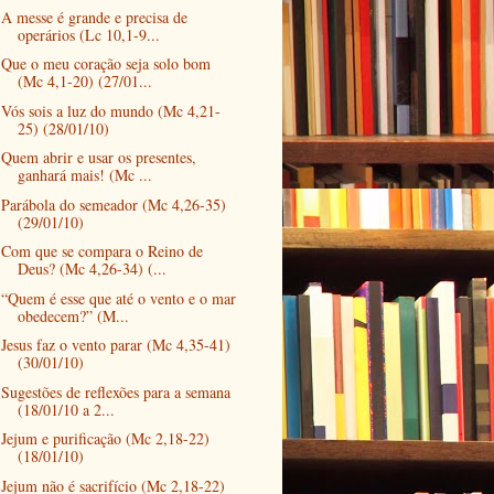
A messe é grande e precisa de
operários (Lc 10,1-9...
Que o meu coração seja solo bom
(Mc 4,1-20) (27/01...
Vós sois a luz do mundo (Mc 4,21-
25) (28/01/10)
Quem abrir e usar os presentes,
ganhará mais! (Mc ...
Parábola do semeador (Mc 4,26-35)
(29/01/10)
Com que se compara o Reino de
Deus? (Mc 4,26-34) (...
“Quem é esse que até o vento e o mar
obedecem?” (M...
Jesus faz o vento parar (Mc 4,35-41)
(30/01/10)
Sugestões de reflexões para a semana
(18/01/10 a 2...
Jejum e purificação (Mc 2,18-22)
(18/01/10)
Jejum não é sacrifício (Mc 2,18-22)