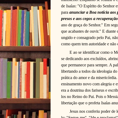
de Isaías: "O Espírito do Senhor 
para
anunciar a Boa notícia aos
presos e aos cegos a recuperação 
ano de graça do Senhor." Em segui
que acabastes de ouvir." E diante
ungido e consagrado pelo Pai, não
como quem tem autoridade e não 
E ao se identificar como o Me
se dedicando aos excluídos, abrind
que permanece para sempre. A pala
libertando a todos da ideologia do 
prática do amor e da misericórdia
ensinamento novo com alegria e e
era a doutrina dos fariseus e escri
los no Reino do Pai. Pois o Messia
libertação que o profeta Isaías anu
Jesus nos conferiu poder de 
lo: "Segue-me", "Ide e proclamai"