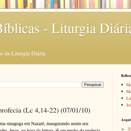
íblicas - Liturgia Diári
 da Liturgia Diária
Reflex
Ma
Ma
Lu
Jo
profecia (Lc 4,14-22) (07/01/10)
Arquiv
 uma sinagoga em Nazaré, inaugurando assim seu
2
►
ulto, Jesus, na hora da leitura, lê um trecho da profecia