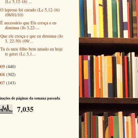
(Lc 5,12-16) ...
O leproso foi curado (Lc 5,12-16)
(08/01/10)
É necessário que Ele cresça e eu
diminua (Jo 3,22-...
Que ele cresça e que eu diminua (Jo
3, 22-30) (09/...
Tu és meu filho bem amado eu hoje
te gerei (Lc 3,1...
009
(440)
008
(302)
007
(143)
izações de páginas da semana passada
7,035