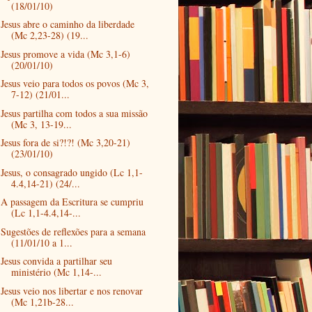
(18/01/10)
Jesus abre o caminho da liberdade
(Mc 2,23-28) (19...
Jesus promove a vida (Mc 3,1-6)
(20/01/10)
Jesus veio para todos os povos (Mc 3,
7-12) (21/01...
Jesus partilha com todos a sua missão
(Mc 3, 13-19...
Jesus fora de si?!?! (Mc 3,20-21)
(23/01/10)
Jesus, o consagrado ungido (Lc 1,1-
4.4,14-21) (24/...
A passagem da Escritura se cumpriu
(Lc 1,1-4.4,14-...
Sugestões de reflexões para a semana
(11/01/10 a 1...
Jesus convida a partilhar seu
ministério (Mc 1,14-...
Jesus veio nos libertar e nos renovar
(Mc 1,21b-28...