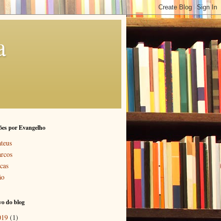
a
ões por Evangelho
teus
rcos
cas
ão
o do blog
019
(1)