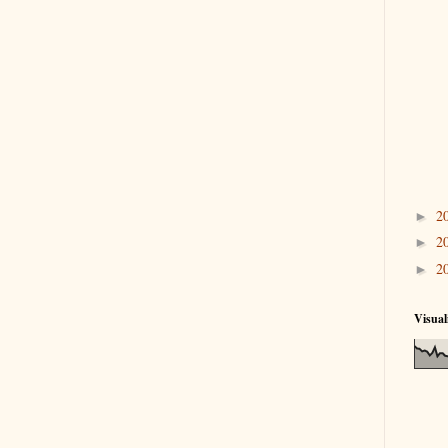
2
►
2
►
2
►
Visual