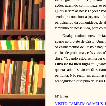
ações, aderindo com firmeza ao pr
Quais seriam as nossas ações? Pos
sendo preconceituosa (o), ouvindo
participando da comunidade, de a
tempinho de nossa vida, para colab
Qualquer atitude nossa de f
aderiu ao projeto de Cristo. Uma
os ensinamentos de Cristo é naqu
cheios de problemas, e às vezes 
disse: "Quando estou sem saber o 
estivesse no meu lugar?
'"
Quanta
quantas atitudes não cristãs seriam
pergunta. Não reagir em algumas si
ser seguidor e discípulo de Jesus Cr
Mª Elian
VISITE TAMBÉM OS MEUS