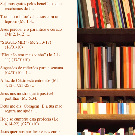
Sejamos gratos pelos benefícios que
recebemos de J...
Tocando o intocável, Jesus cura um
leproso (Mc 1,4...
Jesus perdoa, e o paralítico é curado
(Mc 2,1-12) ...
“SEGUE-ME!” (Mc 2,13-17)
(16/01/10)
“Eles não tem mais vinho” (Jo 2,1-
11) (17/01/10)
Sugestões de reflexões para a semana
(04/01/10 a 1...
A luz de Cristo está entre nós (Mt
4,12-17.23-25) ...
Jesus nos mostra que é possível
partilhar (Mc 6,34...
Deus me diz: Coragem! E a tua mão
segura me ajuda ...
Hoje se cumpriu esta profecia (Lc
4,14-22) (07/01/10)
Jesus quer nos purificar e nos curar