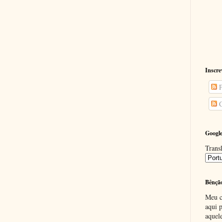
Inscre
P
C
Google
Transl
Bênçã
Meu c
aqui p
aquel