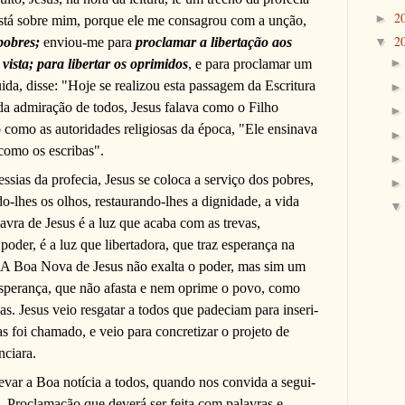
2
►
está sobre mim, porque ele me consagrou com a unção,
2
 pobres;
enviou-me para
proclamar a libertação aos
▼
vista; para libertar os oprimidos
, e para proclamar um
da, disse: "Hoje se realizou esta passagem da Escritura
 da admiração de todos, Jesus falava como o Filho
 como as autoridades religiosas da época, "Ele ensinava
como os escribas".
ssias da profecia, Jesus se coloca a serviço dos pobres,
o-lhes os olhos, restaurando-lhes a dignidade, a vida
vra de Jesus é a luz que acaba com as trevas,
poder, é a luz que libertadora, que traz esperança na
. A Boa Nova de Jesus não exalta o poder, mas sim um
sperança, que não afasta e nem oprime o povo, como
bas. Jesus veio resgatar a todos que padeciam para inseri-
s foi chamado, e veio para concretizar o projeto de
nciara.
levar a Boa notícia a todos, quando nos convida a segui-
. Proclamação que deverá ser feita com palavras e