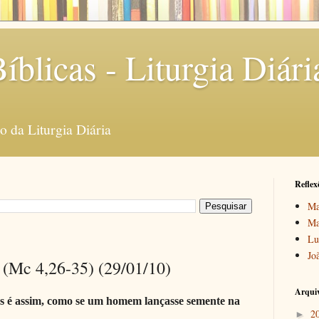
íblicas - Liturgia Diári
 da Liturgia Diária
Reflex
Ma
Ma
Lu
Jo
 (Mc 4,26-35) (29/01/10)
Arquiv
s é assim, como se um homem lançasse semente na
2
►