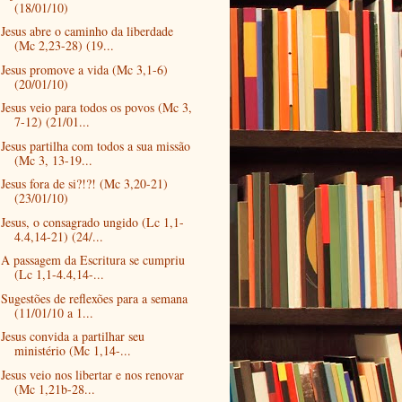
(18/01/10)
Jesus abre o caminho da liberdade
(Mc 2,23-28) (19...
Jesus promove a vida (Mc 3,1-6)
(20/01/10)
Jesus veio para todos os povos (Mc 3,
7-12) (21/01...
Jesus partilha com todos a sua missão
(Mc 3, 13-19...
Jesus fora de si?!?! (Mc 3,20-21)
(23/01/10)
Jesus, o consagrado ungido (Lc 1,1-
4.4,14-21) (24/...
A passagem da Escritura se cumpriu
(Lc 1,1-4.4,14-...
Sugestões de reflexões para a semana
(11/01/10 a 1...
Jesus convida a partilhar seu
ministério (Mc 1,14-...
Jesus veio nos libertar e nos renovar
(Mc 1,21b-28...