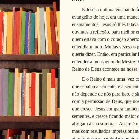
E Jesus continua ensinando à
evangelho de hoje, era uma maneir
ensinamentos. Jesus só lhes falav
ouvintes a reflexão, para melhor 
quem estava com o coração aberto 
entendiam tudo. Muitas vezes os 
queria dizer. Então, em particular
entender a mensagem do Mestre. E
Reino de Deus acontece na nossa v
E o Reino é mais uma vez co
que espalha a semente, e a semente
não depende de nós para isso, e s
com a permissão de Deus, que nos
que cresce. Jesus compara també
sementes, e cresce ficando maior 
abrigam à sua sombra". Assim é o
mas com resultados impressionantes
através de suas parábolas convida