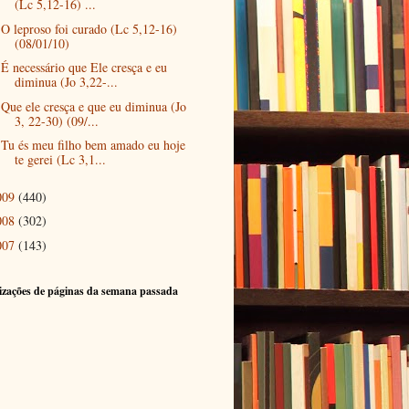
(Lc 5,12-16) ...
O leproso foi curado (Lc 5,12-16)
(08/01/10)
É necessário que Ele cresça e eu
diminua (Jo 3,22-...
Que ele cresça e que eu diminua (Jo
3, 22-30) (09/...
Tu és meu filho bem amado eu hoje
te gerei (Lc 3,1...
009
(440)
008
(302)
007
(143)
izações de páginas da semana passada