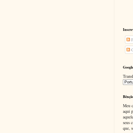
Inscre
P
C
Google
Transl
Bênçã
Meu c
aqui p
aquel
seus c
que, 