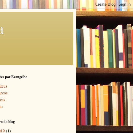
a
ões por Evangelho
teus
rcos
cas
ão
o do blog
019
(1)