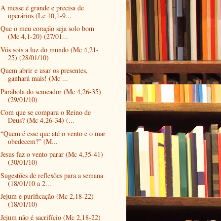
A messe é grande e precisa de
operários (Lc 10,1-9...
Que o meu coração seja solo bom
(Mc 4,1-20) (27/01...
Vós sois a luz do mundo (Mc 4,21-
25) (28/01/10)
Quem abrir e usar os presentes,
ganhará mais! (Mc ...
Parábola do semeador (Mc 4,26-35)
(29/01/10)
Com que se compara o Reino de
Deus? (Mc 4,26-34) (...
“Quem é esse que até o vento e o mar
obedecem?” (M...
Jesus faz o vento parar (Mc 4,35-41)
(30/01/10)
Sugestões de reflexões para a semana
(18/01/10 a 2...
Jejum e purificação (Mc 2,18-22)
(18/01/10)
Jejum não é sacrifício (Mc 2,18-22)