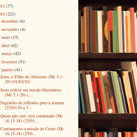
011
(77)
010
(221)
dezembro
(6)
►
novembro
(4)
►
maio
(15)
►
abril
(62)
►
março
(42)
►
fevereiro
(51)
►
janeiro
(41)
▼
Jesus, o Filho do Altíssimo (Mc 5,1-
20) (01/02/10)
Jesus realiza sua missão libertadora
(Mc 5,1-20) (...
Sugestões de reflexões para a semana
(25/01/10 a 3...
Quem não crer, será condenado (Mc
16,15-18) (25/01...
Continuemos a missão de Cristo (Mc
16,15-18) (25/0...