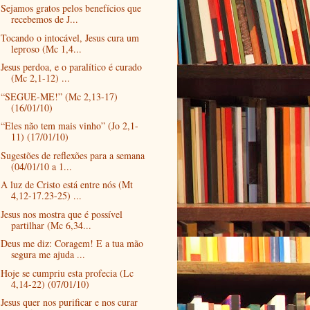
Sejamos gratos pelos benefícios que
recebemos de J...
Tocando o intocável, Jesus cura um
leproso (Mc 1,4...
Jesus perdoa, e o paralítico é curado
(Mc 2,1-12) ...
“SEGUE-ME!” (Mc 2,13-17)
(16/01/10)
“Eles não tem mais vinho” (Jo 2,1-
11) (17/01/10)
Sugestões de reflexões para a semana
(04/01/10 a 1...
A luz de Cristo está entre nós (Mt
4,12-17.23-25) ...
Jesus nos mostra que é possível
partilhar (Mc 6,34...
Deus me diz: Coragem! E a tua mão
segura me ajuda ...
Hoje se cumpriu esta profecia (Lc
4,14-22) (07/01/10)
Jesus quer nos purificar e nos curar