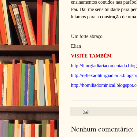
ensinamentos contidos nas parábol
Pai. Dai-me sensibilidade para pe
lutamos para a construção de uma
Um forte abraço.
Elian
VISITE TAMBÉM
http://liturgiadiariacomentada.blo
http://reflexaoliturgiadiaria.blogs
http://homiliadominical.blogspot.
Nenhum comentário: