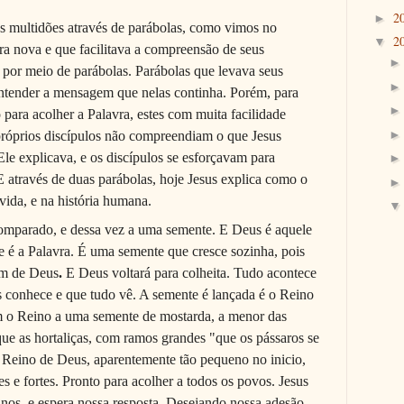
2
►
s multidões através de parábolas, como vimos no
2
▼
a nova e que facilitava a compreensão de seus
a por meio de parábolas. Parábolas que levava seus
entender a mensagem que nelas continha. Porém, para
para acolher a Palavra, estes com muita facilidade
próprios discípulos não compreendiam o que Jesus
 Ele explicava, e os discípulos se esforçavam para
 através de duas parábolas, hoje Jesus explica como o
ida, e na história humana.
mparado, e dessa vez a uma semente. E Deus é aquele
 é a Palavra.
É uma semente que cresce sozinha, pois
im de Deus
.
E Deus voltará para colheita. Tudo acontece
 conhece e que tudo vê. A semente é lançada é o Reino
m o Reino a uma semente de mostarda, a menor das
que as hortaliças, com ramos grandes "que os pássaros se
 Reino de Deus, aparentemente tão pequeno no inicio,
 e fortes. Pronto para acolher a todos os povos. Jesus
-nos, e espera nossa resposta. Desejando nossa adesão