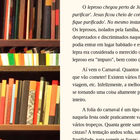
O
leproso chegou perto de J
purificar'. Jesus ficou cheio de 
fique purificado'. No mesmo inst
Os leprosos, isolados pela família,
desprezados e discriminados naqu
podia entrar em lugar habitado e 
lepra era considerada o merecido 
leproso era "impuro", bem como q
Aí v
e
m o Carnaval
.
Quantos 
que vão cometer! Existem vários 
viagem, etc. Infelizmente, a melh
se tornando uma coisa altamente 
inteiro.
A folia do carnaval é um tip
naquela festa onde praticamente val
vários tropeços. Quanta gente sant
cinzas? A tentação andou solta, s
fragilidade, para sugerir as frases