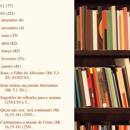
011
(77)
010
(221)
dezembro
(6)
►
novembro
(4)
►
maio
(15)
►
abril
(62)
►
março
(42)
►
fevereiro
(51)
►
janeiro
(41)
▼
Jesus, o Filho do Altíssimo (Mc 5,1-
20) (01/02/10)
Jesus realiza sua missão libertadora
(Mc 5,1-20) (...
Sugestões de reflexões para a semana
(25/01/10 a 3...
Quem não crer, será condenado (Mc
16,15-18) (25/01...
Continuemos a missão de Cristo (Mc
16,15-18) (25/0...