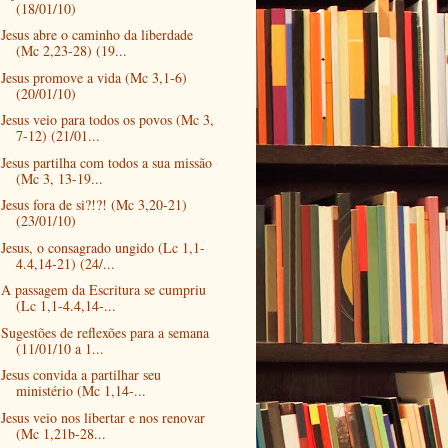
(18/01/10)
Jesus abre o caminho da liberdade
(Mc 2,23-28) (19...
Jesus promove a vida (Mc 3,1-6)
(20/01/10)
Jesus veio para todos os povos (Mc 3,
7-12) (21/01...
Jesus partilha com todos a sua missão
(Mc 3, 13-19...
Jesus fora de si?!?! (Mc 3,20-21)
(23/01/10)
Jesus, o consagrado ungido (Lc 1,1-
4.4,14-21) (24/...
A passagem da Escritura se cumpriu
(Lc 1,1-4.4,14-...
Sugestões de reflexões para a semana
(11/01/10 a 1...
Jesus convida a partilhar seu
ministério (Mc 1,14-...
Jesus veio nos libertar e nos renovar
(Mc 1,21b-28...