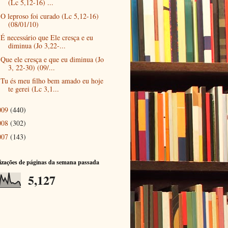
(Lc 5,12-16) ...
O leproso foi curado (Lc 5,12-16)
(08/01/10)
É necessário que Ele cresça e eu
diminua (Jo 3,22-...
Que ele cresça e que eu diminua (Jo
3, 22-30) (09/...
Tu és meu filho bem amado eu hoje
te gerei (Lc 3,1...
009
(440)
008
(302)
007
(143)
izações de páginas da semana passada
5,127