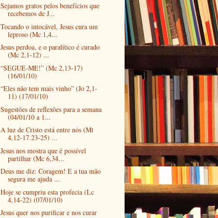
Sejamos gratos pelos benefícios que
recebemos de J...
Tocando o intocável, Jesus cura um
leproso (Mc 1,4...
Jesus perdoa, e o paralítico é curado
(Mc 2,1-12) ...
“SEGUE-ME!” (Mc 2,13-17)
(16/01/10)
“Eles não tem mais vinho” (Jo 2,1-
11) (17/01/10)
Sugestões de reflexões para a semana
(04/01/10 a 1...
A luz de Cristo está entre nós (Mt
4,12-17.23-25) ...
Jesus nos mostra que é possível
partilhar (Mc 6,34...
Deus me diz: Coragem! E a tua mão
segura me ajuda ...
Hoje se cumpriu esta profecia (Lc
4,14-22) (07/01/10)
Jesus quer nos purificar e nos curar