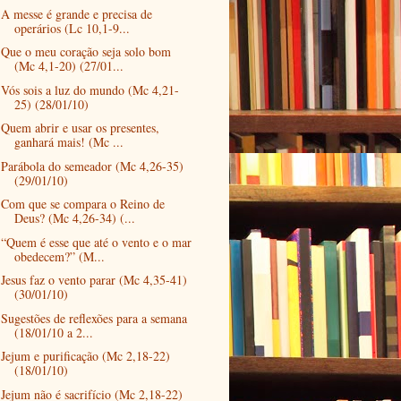
A messe é grande e precisa de
operários (Lc 10,1-9...
Que o meu coração seja solo bom
(Mc 4,1-20) (27/01...
Vós sois a luz do mundo (Mc 4,21-
25) (28/01/10)
Quem abrir e usar os presentes,
ganhará mais! (Mc ...
Parábola do semeador (Mc 4,26-35)
(29/01/10)
Com que se compara o Reino de
Deus? (Mc 4,26-34) (...
“Quem é esse que até o vento e o mar
obedecem?” (M...
Jesus faz o vento parar (Mc 4,35-41)
(30/01/10)
Sugestões de reflexões para a semana
(18/01/10 a 2...
Jejum e purificação (Mc 2,18-22)
(18/01/10)
Jejum não é sacrifício (Mc 2,18-22)