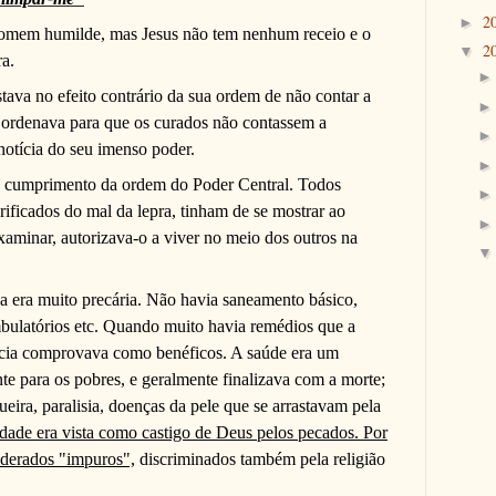
2
►
homem humilde, mas Jesus não tem nenhum receio e o
2
▼
ra.
ava no efeito contrário da sua ordem de não contar a
ordenava para que os curados não contassem a
otícia do seu imenso poder.
 o cumprimento da ordem do Poder Central
.
Todos
rificados do mal da lepra, tinham de se mostrar ao
xaminar, autorizava-o a viver no meio dos outros na
a era muito precária. Não havia saneamento básico,
bulatórios etc
.
Quando muito havia remédios que a
ência comprovava como benéficos. A saúde era um
te para os pobres, e geralmente finalizava com a morte;
ueira, paralisia, doenças da pele que se arrastavam pela
dade era vista como castigo de Deus pelos pecados. Por
iderados "impuros",
discriminados também pela religião