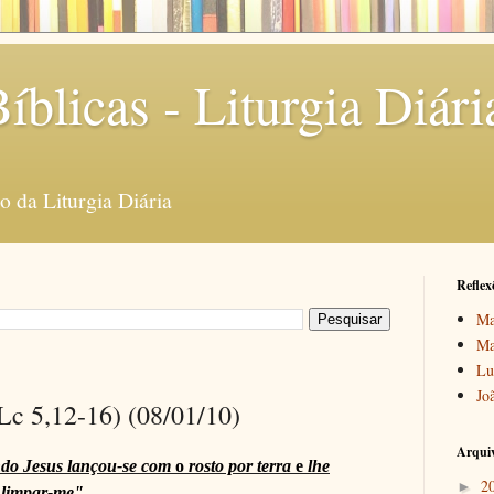
íblicas - Liturgia Diári
 da Liturgia Diária
Reflex
Ma
Ma
Lu
Jo
(Lc 5,12-16) (08/01/10)
Arquiv
endo Jesus lançou-se com
o
rosto por terra
e
lhe
2
►
 limpar-me"