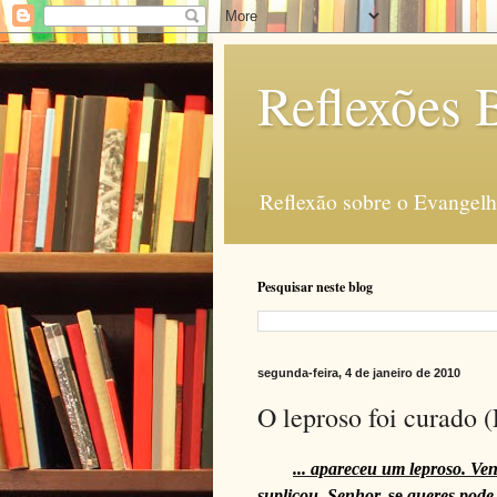
Reflexões B
Reflexão sobre o Evangelho
Pesquisar neste blog
segunda-feira, 4 de janeiro de 2010
O leproso foi curado 
... apareceu um leproso. V
suplicou. Senhor,
se
queres pode