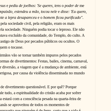
esus
e
pediu de joelhos: 'Se queres, tens
o
poder de
me
compaixão, estendeu a mão, tocou nele
e
disse: 'Eu quero,
ante a lepra desapareceu
e o
homem ficou purificado".
 pela sociedade civil, pela religião, eram os mais
ela sociedade. Ninguém podia tocar o leproso. Ele não
estava excluído da comunidade, do Templo, do culto. A
castigo de Deus por pecados públicos ou ocultos. O
uem o tocasse.
irmãos vão se tornar também impuros pelos pecados
formas de divertimentos:
Festas, bailes, cinema, carnaval,
or diversão, a viagem que é a mudança de ambiente, está
perigosa, por causa da violência disseminada no mundo
o de divertimento questionável. E por quê? Porque
e tudo, a espiritualidade do cristão acaba por sofrer
a estará com a consciência pesada na quarta-feira de
atanás se aproveitou de todos os momentos de
: aproveita que ninguém é de ferro, curta que a v
i
da é