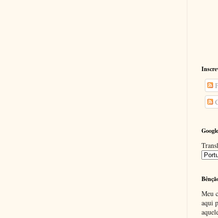
Inscre
P
C
Google
Transl
Bênçã
Meu c
aqui p
aquel