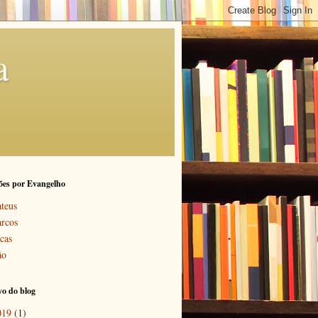
a
ões por Evangelho
teus
rcos
cas
ão
o do blog
019
(1)