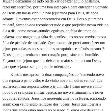
Jejuar é deixarmos de lado ou deixar de fazer aquilo gostamos,
fazer um sacrifício, por uma boa intenção e para entender a vontade
de Deus em nossa vida. Se não jejuarmos para Deus, de nada
adianta. Devemos estar concentrados em Deus. Pois o jejum nos
mudará, fazendo-nos reconhecer tudo o que prejudica nossa vida no
dia a dia, como nossas atitudes egoístas, de falta de amor, de
palavras que magoam, a falta de gentileza, os nossos medos, nossa
falta de piedade de caridade. Quem sabe não precisamos fazer um
jejum por todas as nossas atitudes mesquinhas e até nós mesmos?
Deus quer que tenhamos um coração puro, sincero e humilde.
Façamos um jejum que nos deixe em maior sintonia com Deus,
para que sejamos sempre por ele orientados.
E Jesus nos apresenta duas comparações do "remendo novo
que repuxa o pano velho e do vinho novo em odres velhos" que
esclarecem sua resposta sobre o jejum. Ele é pano novo e vinho
novo que se mostra em sua pessoa, no novo ensinamento e nova
doutrina religiosa. Jesus nos apresenta uma nova Igreja, rompendo
assim com velho estilo religioso dos judeus. Jesus que libertar a
todos que ainda estão presos no passado. "Temos que deixar que