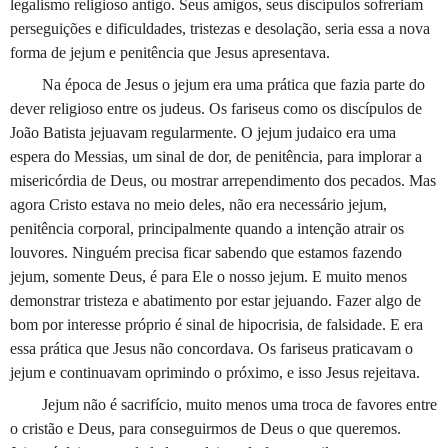
legalismo religioso antigo. Seus amigos, seus discípulos sofreriam
perseguições e dificuldades, tristezas e desolação, seria essa a nova
forma de jejum e penitência que Jesus apresentava.
Na época de Jesus o jejum era uma prática que fazia parte do
dever religioso entre os judeus. Os fariseus como os discípulos de
João Batista jejuavam regularmente. O jejum judaico era uma
espera do Messias, um sinal de dor, de penitência, para implorar a
misericórdia de Deus, ou mostrar arrependimento dos pecados. Mas
agora Cristo estava no meio deles, não era necessário jejum,
penitência corporal, principalmente quando a intenção atrair os
louvores. Ninguém precisa ficar sabendo que estamos fazendo
jejum, somente Deus, é para Ele o nosso jejum. E muito menos
demonstrar tristeza e abatimento por estar jejuando. Fazer algo de
bom por interesse próprio é sinal de hipocrisia, de falsidade. E era
essa prática que Jesus não concordava. Os fariseus praticavam o
jejum e continuavam oprimindo o próximo, e isso Jesus rejeitava.
Jejum não é sacrifício, muito menos uma troca de favores entre
o cristão e Deus, para conseguirmos de Deus o que queremos.