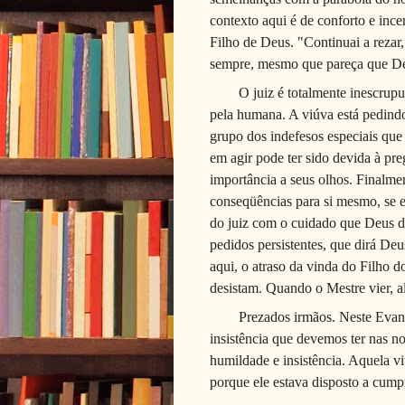
contexto aqui é de conforto e inc
Filho de Deus. "Continuai a rezar
sempre, mesmo que pareça que De
O juiz é totalmente inescrupu
pela humana. A viúva está pedindo 
grupo dos indefesos espe­ciais que
em agir pode ter sido devida à pre
importância a seus olhos. Finalmen
conseqüências para si mesmo, se el
do juiz com o cuidado que Deus dis
pedidos persistentes, que dirá Deu
aqui, o atraso da vinda do Filho
desistam. Quando o Mestre vier, al
Prezados irmãos. Neste Evang
insistência que devemos ter nas n
humildade e insistência. Aquela viú
porque ele estava disposto a cump