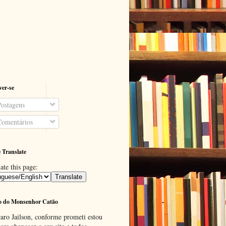
ver-se
ostagens
omentários
 Translate
ate this page:
o do Monsenhor Catão
aro Jailson, conforme prometi estou