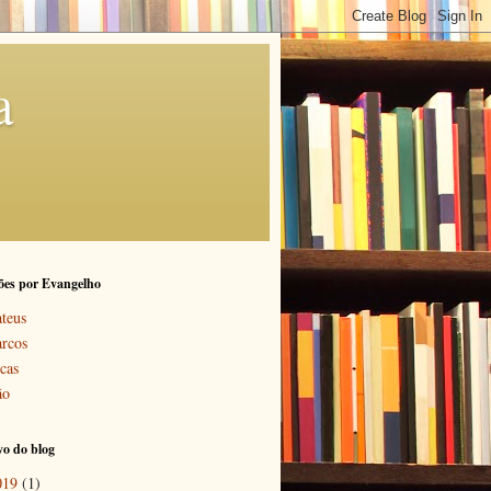
a
ões por Evangelho
teus
rcos
cas
ão
o do blog
019
(1)