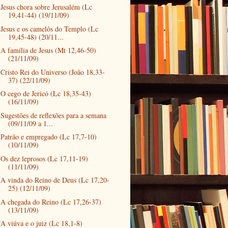
Jesus chora sobre Jerusalém (Lc
19,41-44) (19/11/09)
Jesus e os camelôs do Templo (Lc
19,45-48) (20/11...
A família de Jesus (Mt 12,46-50)
(21/11/09)
Cristo Rei do Universo (João 18,33-
37) (22/11/09)
O cego de Jericó (Lc 18,35-43)
(16/11/09)
Sugestões de reflexões para a semana
(09/11/09 a 1...
Patrão e empregado (Lc 17,7-10)
(10/11/09)
Os dez leprosos (Lc 17,11-19)
(11/11/09)
A vinda do Reino de Deus (Lc 17,20-
25) (12/11/09)
A chegada do Reino (Lc 17,26-37)
(13/11/09)
A viúva e o juiz (Lc 18,1-8)