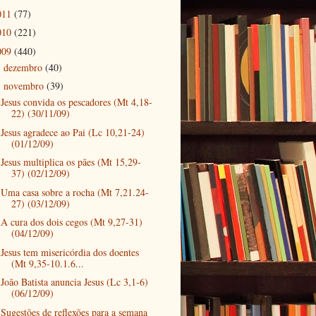
011
(77)
010
(221)
009
(440)
dezembro
(40)
►
novembro
(39)
▼
Jesus convida os pescadores (Mt 4,18-
22) (30/11/09)
Jesus agradece ao Pai (Lc 10,21-24)
(01/12/09)
Jesus multiplica os pães (Mt 15,29-
37) (02/12/09)
Uma casa sobre a rocha (Mt 7,21.24-
27) (03/12/09)
A cura dos dois cegos (Mt 9,27-31)
(04/12/09)
Jesus tem misericórdia dos doentes
(Mt 9,35-10.1.6...
João Batista anuncia Jesus (Lc 3,1-6)
(06/12/09)
Sugestões de reflexões para a semana