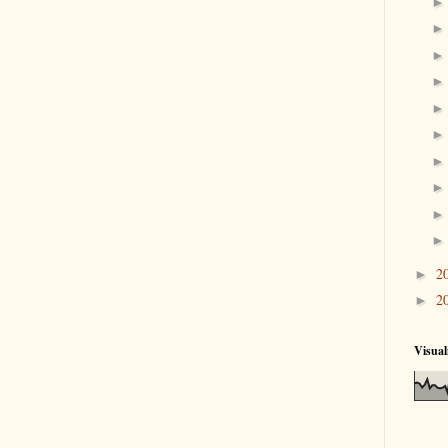
2
►
2
►
Visual