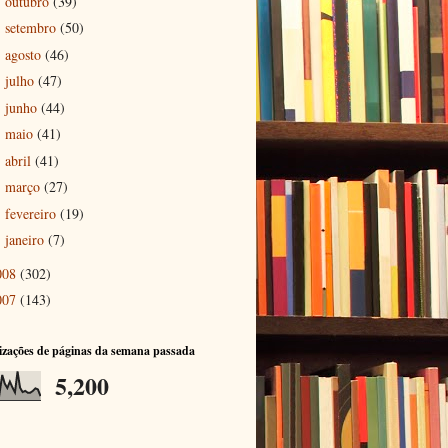
outubro
(39)
►
setembro
(50)
►
agosto
(46)
►
julho
(47)
►
junho
(44)
►
maio
(41)
►
abril
(41)
►
março
(27)
►
fevereiro
(19)
►
janeiro
(7)
►
008
(302)
007
(143)
izações de páginas da semana passada
5,200