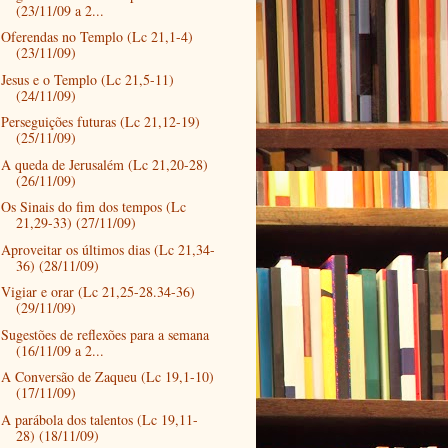
(23/11/09 a 2...
Oferendas no Templo (Lc 21,1-4)
(23/11/09)
Jesus e o Templo (Lc 21,5-11)
(24/11/09)
Perseguições futuras (Lc 21,12-19)
(25/11/09)
A queda de Jerusalém (Lc 21,20-28)
(26/11/09)
Os Sinais do fim dos tempos (Lc
21,29-33) (27/11/09)
Aproveitar os últimos dias (Lc 21,34-
36) (28/11/09)
Vigiar e orar (Lc 21,25-28.34-36)
(29/11/09)
Sugestões de reflexões para a semana
(16/11/09 a 2...
A Conversão de Zaqueu (Lc 19,1-10)
(17/11/09)
A parábola dos talentos (Lc 19,11-
28) (18/11/09)