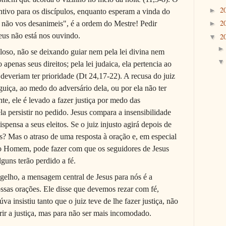
2
►
entivo para os discípulos, enquanto esperam a vinda do
2
, não vos desanimeis", é a ordem do Mestre! Pedir
►
us não está nos ouvindo.
2
▼
loso, não se dei­xando guiar nem pela lei divina nem
apenas seus direitos; pela lei judaica, ela pertencia ao
 deveriam ter prioridade (Dt 24,17-22). A recusa do juiz
gui­ça, ao medo do adversário dela, ou por ela não ter
te, ele é levado a fazer justiça por medo das
a persistir no pedido. Jesus compara a insensibilidade
pensa a seus eleitos. Se o juiz injusto agirá depois de
s? Mas o atra­so de uma resposta à oração e, em especial
 do Homem, pode fazer com que os seguidores de Jesus
guns terão perdido a fé.
elho, a mensagem central de Jesus para nós é a
ossas orações. Ele disse que devemos rezar com fé,
va insistiu tanto que o juiz teve de lhe fazer justiça, não
rir a justiça, mas para não ser mais incomodado.