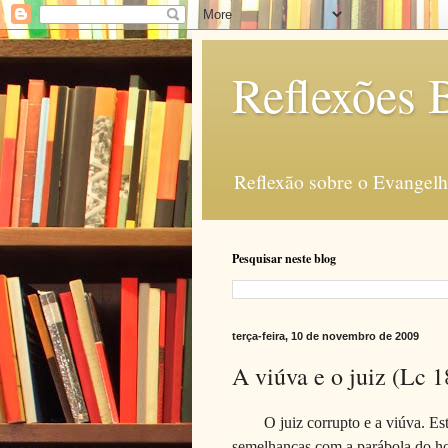
Reflexões B
Reflexão sobre o Evangelho
Pesquisar neste blog
terça-feira, 10 de novembro de 2009
A viúva e o juiz (Lc 1
O juiz corrupto e a viúva. Es
semelhanças com a parábola do ho