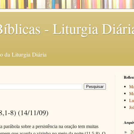
íblicas - Liturgia Diári
 da Liturgia Diária
Reflex
Ma
Ma
Lu
Jo
8,1-8) (14/11/09)
Arquiv
ta pará­bola sobre a persistência na oração tem muitas
2
►
mem que acorda o vizinho no meio da noite (11,5-8). O