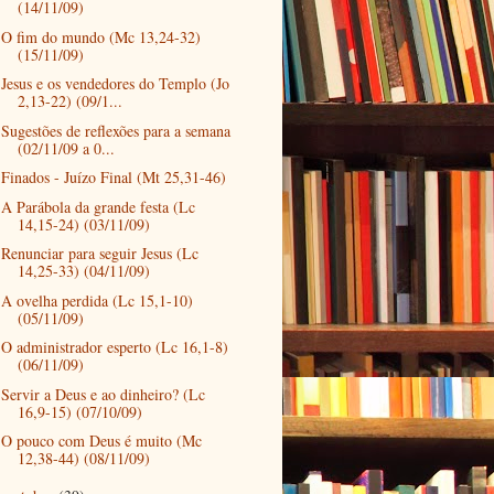
(14/11/09)
O fim do mundo (Mc 13,24-32)
(15/11/09)
Jesus e os vendedores do Templo (Jo
2,13-22) (09/1...
Sugestões de reflexões para a semana
(02/11/09 a 0...
Finados - Juízo Final (Mt 25,31-46)
A Parábola da grande festa (Lc
14,15-24) (03/11/09)
Renunciar para seguir Jesus (Lc
14,25-33) (04/11/09)
A ovelha perdida (Lc 15,1-10)
(05/11/09)
O administrador esperto (Lc 16,1-8)
(06/11/09)
Servir a Deus e ao dinheiro? (Lc
16,9-15) (07/10/09)
O pouco com Deus é muito (Mc
12,38-44) (08/11/09)