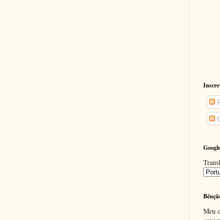
Inscre
P
C
Google
Transl
Bênçã
Meu c