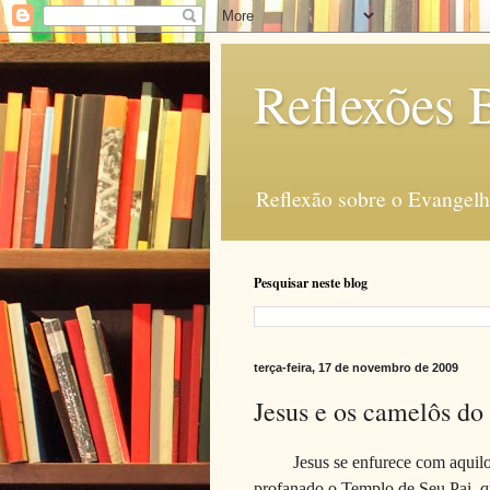
Reflexões B
Reflexão sobre o Evangelho
Pesquisar neste blog
terça-feira, 17 de novembro de 2009
Jesus e os camelôs do
Jesus se enfurece com aquil
profanado o Templo de Seu Pai, q