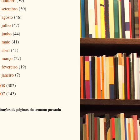
outubro
(39)
►
setembro
(50)
►
agosto
(46)
►
julho
(47)
►
junho
(44)
►
maio
(41)
►
abril
(41)
►
março
(27)
►
fevereiro
(19)
►
janeiro
(7)
►
008
(302)
007
(143)
izações de páginas da semana passada