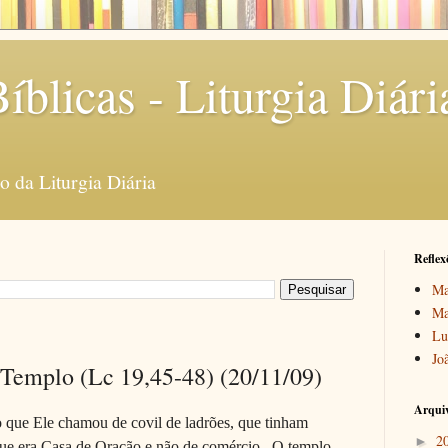
íblicas - Liturgia Diári
 da Liturgia Diária
Reflex
Ma
Ma
Lu
Jo
 Templo (Lc 19,45-48) (20/11/09)
Arquiv
o que Ele chamou de covil de ladrões, que tinham
2
►
ue era Casa de Oração e não de comércio.
O templo