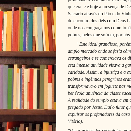
que era
e é hoje a presença de D
Sacrário através do Pão e do Vin
de encontro dos fiéis com Deus P
onde nos congraçamos como irmãos
pobres, pelos que sofrem, por nós 
"Este ideal grandioso, poré
amplo mercado onde se fazia câmbi
estrangeiros e se comerciava os di
esta intensa atividade visava a ga
caridade. Assim, a injustiça e a 
pobres e ingênuos peregrinos eram
transformava-o em joguete nas mã
benévola anuência da classe sacer
A realidade do templo estava em 
pregado por Jesus. Daí o furor qu
expulsar os profanadores da casa 
Vitório).
"Os príncipes dos sacerdotes, por