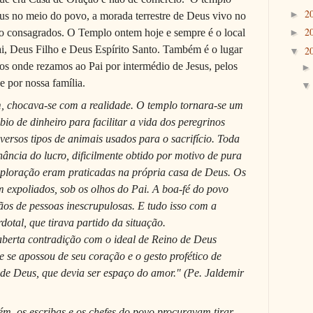
2
►
eus no meio do povo, a morada terrestre de Deus vivo no
2
ho consagrados. O Templo ontem hoje e sempre é o local
►
ai, Deus Filho e Deus Espírito Santo. Também é o lugar
2
▼
 onde rezamos ao Pai por intermédio de Jesus, pelos
e por nossa família.
m, chocava-se com a realidade. O templo tornara-se um
o de dinheiro para facilitar a vida dos peregrinos
versos tipos de animais usados para o sacrifício. Toda
nância do lucro, dificilmente obtido por motivo de pura
exploração eram praticadas na própria casa de Deus. Os
 expoliados, sob os olhos do Pai. A boa-fé do povo
os de pessoas inescrupulosas. E tudo isso com a
dotal, que tirava partido da situação.
aberta contradição com o ideal de Reino de Deus
e se apossou de seu coração e o gesto profético de
de Deus, que devia ser espaço do amor." (
Pe. Jaldemir
ém, os escribas e os chefes do povo procuravam tirar-