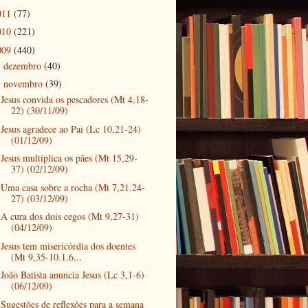
011
(77)
010
(221)
009
(440)
dezembro
(40)
►
novembro
(39)
▼
Jesus convida os pescadores (Mt 4,18-
22) (30/11/09)
Jesus agradece ao Pai (Lc 10,21-24)
(01/12/09)
Jesus multiplica os pães (Mt 15,29-
37) (02/12/09)
Uma casa sobre a rocha (Mt 7,21.24-
27) (03/12/09)
A cura dos dois cegos (Mt 9,27-31)
(04/12/09)
Jesus tem misericórdia dos doentes
(Mt 9,35-10.1.6...
João Batista anuncia Jesus (Lc 3,1-6)
(06/12/09)
Sugestões de reflexões para a semana