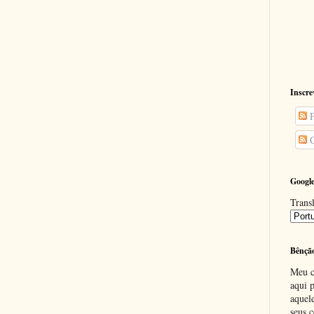
Inscre
P
C
Google
Transl
Bênçã
Meu c
aqui p
aquel
seus c