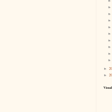
2
►
2
►
Visual