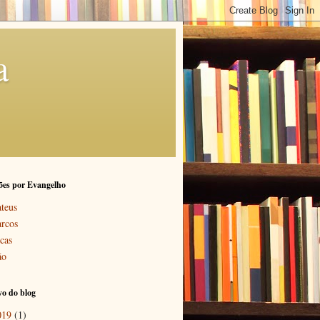
a
ões por Evangelho
teus
rcos
cas
ão
o do blog
019
(1)