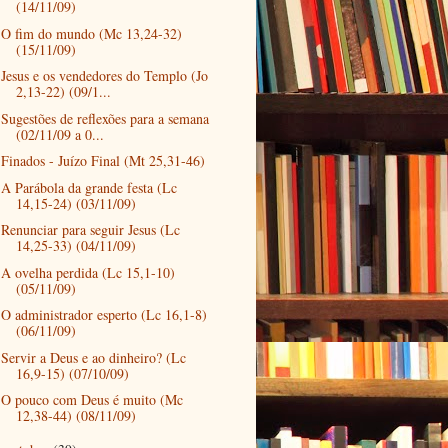
(14/11/09)
O fim do mundo (Mc 13,24-32)
(15/11/09)
Jesus e os vendedores do Templo (Jo
2,13-22) (09/1...
Sugestões de reflexões para a semana
(02/11/09 a 0...
Finados - Juízo Final (Mt 25,31-46)
A Parábola da grande festa (Lc
14,15-24) (03/11/09)
Renunciar para seguir Jesus (Lc
14,25-33) (04/11/09)
A ovelha perdida (Lc 15,1-10)
(05/11/09)
O administrador esperto (Lc 16,1-8)
(06/11/09)
Servir a Deus e ao dinheiro? (Lc
16,9-15) (07/10/09)
O pouco com Deus é muito (Mc
12,38-44) (08/11/09)