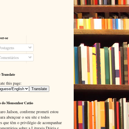
ver-se
ostagens
omentários
 Translate
ate this page:
o do Monsenhor Catão
aro Jailson, conforme prometi estou
ara abençoar o seu site e todos
es que têm o privilégio de acompanhar
omentários sobre a Liturgia Diária e