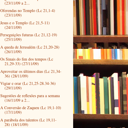
(23/11/09 a 2...
Oferendas no Templo (Lc 21,1-4)
(23/11/09)
Jesus e o Templo (Lc 21,5-11)
(24/11/09)
Perseguições futuras (Lc 21,12-19)
(25/11/09)
A queda de Jerusalém (Lc 21,20-28)
(26/11/09)
Os Sinais do fim dos tempos (Lc
21,29-33) (27/11/09)
Aproveitar os últimos dias (Lc 21,34-
36) (28/11/09)
Vigiar e orar (Lc 21,25-28.34-36)
(29/11/09)
Sugestões de reflexões para a semana
(16/11/09 a 2...
A Conversão de Zaqueu (Lc 19,1-10)
(17/11/09)
A parábola dos talentos (Lc 19,11-
28) (18/11/09)