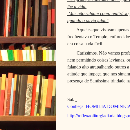
lhe a vida.
Mas não sabiam como realizá-lo,
quando o ouvia falar."
Aqueles que visavam apenas 
freqüentava o Templo, enfurecidos
era coisa nada fácil.
Caríssimos. Não vamos prof
nem permitindo coisas levianas, o
falando alto atrapalhando outros
atitude que impeça que nos sintam
presença de Santíssima trindade n
Sal.
Conheça
HOMILIA DOMINIC
http://reflexaoliturgiadiaria.blogs