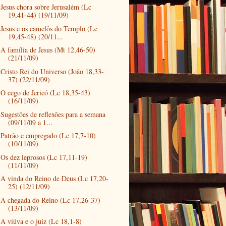
Jesus chora sobre Jerusalém (Lc
19,41-44) (19/11/09)
Jesus e os camelôs do Templo (Lc
19,45-48) (20/11...
A família de Jesus (Mt 12,46-50)
(21/11/09)
Cristo Rei do Universo (João 18,33-
37) (22/11/09)
O cego de Jericó (Lc 18,35-43)
(16/11/09)
Sugestões de reflexões para a semana
(09/11/09 a 1...
Patrão e empregado (Lc 17,7-10)
(10/11/09)
Os dez leprosos (Lc 17,11-19)
(11/11/09)
A vinda do Reino de Deus (Lc 17,20-
25) (12/11/09)
A chegada do Reino (Lc 17,26-37)
(13/11/09)
A viúva e o juiz (Lc 18,1-8)