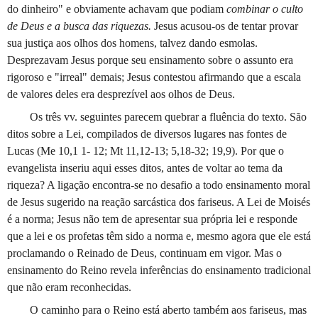
do dinheiro" e obviamente achavam que podiam
combinar o culto
de Deus e a busca das riquezas.
Jesus acusou-os de tentar provar
sua justiça aos olhos dos homens, talvez dando esmolas.
Desprezavam Jesus por­que seu ensinamento sobre o assunto era
rigoroso e "irreal" demais; Jesus contestou afirmando que a escala
de valores deles era desprezível aos olhos de Deus.
Os três vv. seguintes parecem quebrar a fluên­cia do texto. São
ditos sobre a Lei, compilados de diversos lugares nas fontes de
Lucas (Me 10,1 1- 12; Mt 11,12-13; 5,18-32; 19,9). Por que o
evangelista inseriu aqui esses ditos, antes de voltar ao tema da
riqueza? A ligação encontra-se no desa­fio a todo ensinamento moral
de Jesus sugerido na reação sarcástica dos fariseus. A Lei de Moisés
é a norma; Jesus não tem de apresentar sua própria lei e responde
que a lei e os profetas têm sido a norma e, mesmo agora que ele está
proclamando o Reina­do de Deus, continuam em vigor. Mas o
ensinamento do Reino revela inferências do ensinamento tradi­cional
que não eram reconhecidas.
O caminho para o Reino está aberto também aos fariseus, mas