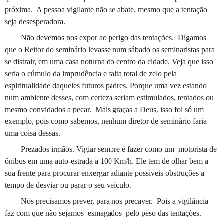
próxima.
A pessoa vigilante não se abate, mesmo que a tentação
seja desesperadora.
Não devemos nos expor ao perigo das tentações.
Digamos
que o Reitor do seminário levasse num sábado os seminaristas para
se distrair, em uma casa noturna do centro da cidade. Veja que isso
seria o cúmulo da imprudência e falta total de zelo pela
espiritualidade daqueles futuros padres. Porque uma vez estando
num ambiente desses, com certeza seriam estimulados, tentados ou
mesmo convidados a pecar.
Mais graças a Deus, isso foi só um
exemplo, pois como sabemos, nenhum diretor de seminário faria
uma coisa dessas.
Prezados irmãos. Vigiar sempre é fazer como um
motorista de
ônibus em uma auto-estrada a 100 Km/h. Ele tem de olhar bem a
sua frente para procurar enxergar adiante possíveis obstruções a
tempo de desviar ou parar o seu veículo.
Nós precisamos prever, para nos precaver.
Pois a vigilância
faz com que não sejamos
esmagados
pelo peso das tentações.