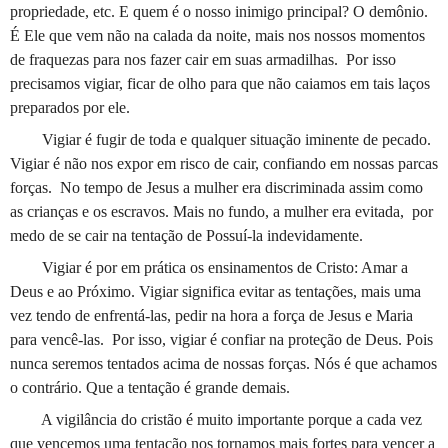
propriedade, etc. E quem é o nosso inimigo principal? O demônio.
É Ele que vem não na calada da noite, mais nos nossos momentos
de fraquezas para nos fazer cair em suas armadilhas.
Por isso
precisamos vigiar, ficar de olho para que não caiamos em tais laços
preparados por ele.
Vigiar é fugir de toda e qualquer situação iminente de pecado.
Vigiar é não nos expor em risco de cair, confiando em nossas parcas
forças.
No tempo de Jesus a mulher era discriminada assim como
as crianças e os escravos. Mais no fundo, a mulher era evitada,
por
medo de se cair na tentação de Possuí-la indevidamente.
Vigiar é por em prática os ensinamentos de Cristo: Amar a
Deus e ao Próximo. Vigiar significa evitar as tentações, mais uma
vez tendo de enfrentá-las, pedir na hora a força de Jesus e Maria
para vencê-las.
Por isso, vigiar é confiar na proteção de Deus. Pois
nunca seremos tentados acima de nossas forças. Nós é que achamos
o contrário. Que a tentação é grande demais.
A vigilância do cristão é muito importante porque a cada vez
que vencemos uma tentação nos tornamos mais fortes para vencer a