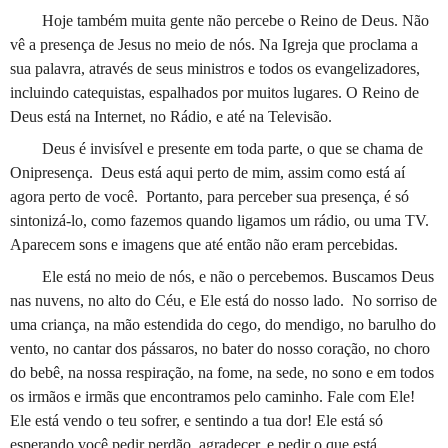
Hoje também muita gente não percebe o Reino de Deus. Não
vê a presença de Jesus no meio de nós. Na Igreja que proclama a
sua palavra, através de seus ministros e todos os evangelizadores,
incluindo catequistas, espalhados por muitos lugares. O Reino de
Deus está na Internet, no Rádio, e até na Televisão.
Deus é invisível e presente em toda parte, o que se chama de
Onipresença.
Deus está aqui perto de mim, assim como está aí
agora perto de você.
Portanto, para perceber sua presença, é só
sintonizá-lo, como fazemos quando ligamos um rádio, ou uma TV.
Aparecem sons e imagens que até então não eram percebidas.
Ele está no meio de nós, e não o percebemos. Buscamos Deus
nas nuvens, no alto do Céu, e Ele está do nosso lado.
No sorriso de
uma criança, na mão estendida do cego, do mendigo, no barulho do
vento, no cantar dos pássaros, no bater do nosso coração, no choro
do bebê, na nossa respiração, na fome, na sede, no sono e em todos
os irmãos e irmãs que encontramos pelo caminho. Fale com Ele!
Ele está vendo o teu sofrer, e sentindo a tua dor! Ele está só
esperando você pedir perdão, agradecer, e pedir o que está