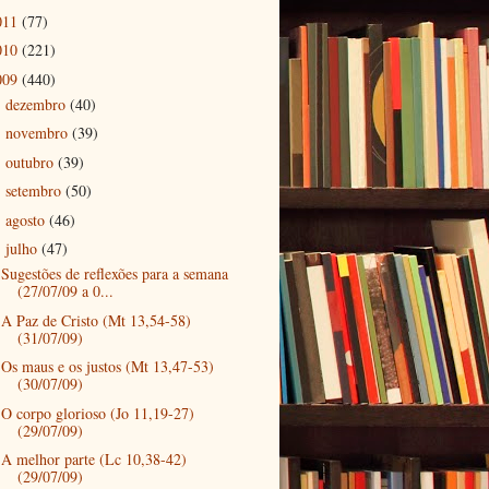
011
(77)
010
(221)
009
(440)
dezembro
(40)
►
novembro
(39)
►
outubro
(39)
►
setembro
(50)
►
agosto
(46)
►
julho
(47)
▼
Sugestões de reflexões para a semana
(27/07/09 a 0...
A Paz de Cristo (Mt 13,54-58)
(31/07/09)
Os maus e os justos (Mt 13,47-53)
(30/07/09)
O corpo glorioso (Jo 11,19-27)
(29/07/09)
A melhor parte (Lc 10,38-42)
(29/07/09)