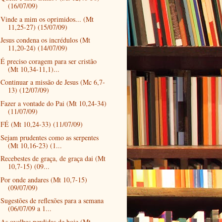
(16/07/09)
Vinde a mim os oprimidos... (Mt
11,25-27) (15/07/09)
Jesus condena os incrédulos (Mt
11,20-24) (14/07/09)
É preciso coragem para ser cristão
(Mt 10,34-11,1)...
Continuar a missão de Jesus (Mc 6,7-
13) (12/07/09)
Fazer a vontade do Pai (Mt 10,24-34)
(11/07/09)
FÉ (Mt 10,24-33) (11/07/09)
Sejam prudentes como as serpentes
(Mt 10,16-23) (1...
Recebestes de graça, de graça dai (Mt
10,7-15) (09...
Por onde andares (Mt 10,7-15)
(09/07/09)
Sugestões de reflexões para a semana
(06/07/09 a 1...
As ovelhas perdidas de hoje (Mt