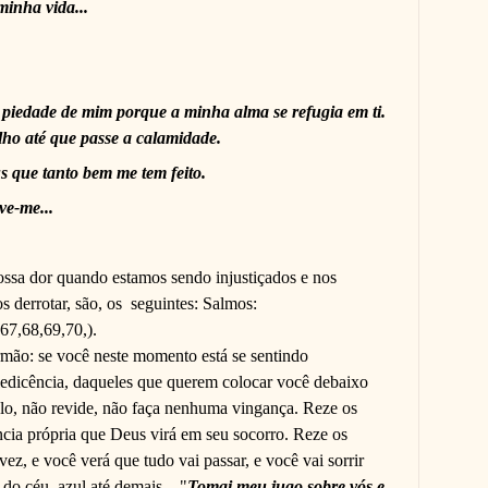
inha vida...
piedade de mim porque a minha alma se refugia em ti.
lho até que passe a calamidade.
 que tanto bem me tem feito.
ve-me...
ossa dor quando estamos sendo injustiçados e nos
 derrotar, são, os
seguintes: Salmos:
67,68,69,70,).
mão: se você neste momento está se sentindo
ledicência, daqueles que querem colocar você debaixo
lo, não revide, não faça nenhuma vingança. Reze os
ncia própria que Deus virá em seu socorro. Reze os
ez, e você verá que tudo vai passar, e você vai sorrir
 do céu, azul até demais... "
Tomai meu jugo sobre vós e