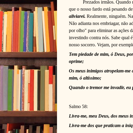
Prezados irmãos. Quando n
que o nosso fardo está pesando d
aliviarei.
Realmente, ninguém. Nada
Não adianta nos embriagar, não ad
por olho" para eliminar as ações d
investindo contra nós. Sabe qual 
nosso socorro. Vejam, por exemplo
Tem piedade de mim, ó Deus, po
oprime;
Os meus inimigos atropelam-me c
mim, ó altíssimo;
Quando o tremor me invadir, eu p
Salmo 58:
Livra-me, meu Deus, dos meus in
Livra-me dos que praticam a ini