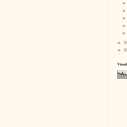
2
►
2
►
Visual