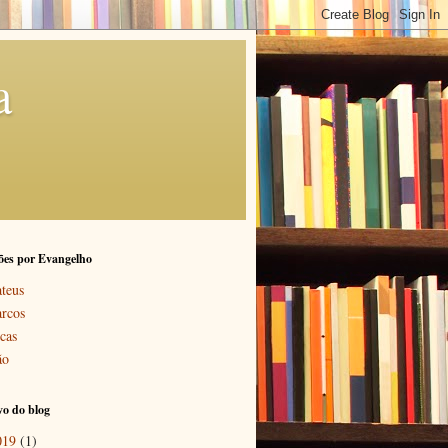
a
ões por Evangelho
teus
rcos
cas
ão
o do blog
019
(1)