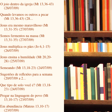
O joio dentro da igreja (Mt 13,36-43)
(28/07/09)
Quando levamos os outros a pecar
(Mt 13,36-43) (28...
Jesus era mesmo maravilhoso (Mt
13,31-35) (27/07/09)
Somos fermentos na massa (Mt
13,31-35) (27/07/09)
Jesus multiplica os pães (Jo 6,1-15)
(26/07/09)
Jesus ensina a humildade (Mt 20,20-
28) (25/07/09)
Semeando (Mt 13,18-23) (24/07/09)
Sugestões de reflexões para a semana
(20/07/09 a 2...
Que tipo de solo você é? (Mt 13,18-
23) (24/07/09)
Pregar na linguagem do povo (Mt
13,10-17) (23/07/09)
Em abundância (Mateus 13,10-17)
(23/07/09)