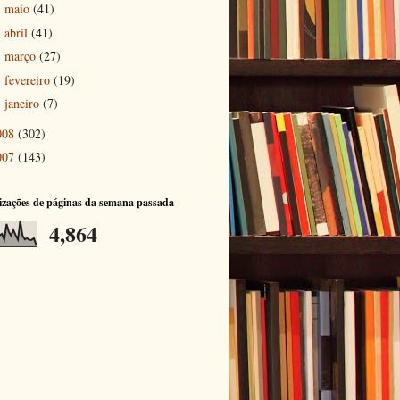
maio
(41)
►
abril
(41)
►
março
(27)
►
fevereiro
(19)
►
janeiro
(7)
►
008
(302)
007
(143)
izações de páginas da semana passada
4,864