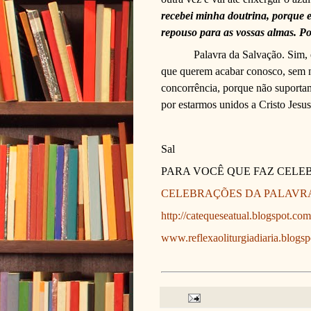
recebei minha doutrina, porque 
repouso para as vossas almas. Po
Palavra da Salvação. Sim, e
que querem acabar conosco, sem n
concorrência, porque não suporta
por estarmos unidos a Cristo Jesus
Sal
PARA VOCÊ QUE FAZ CELE
CELEBRAÇÕES DA PALAVR
http://catequeseatual.blogspot.com
www.reflexaoliturgiadiaria.blogs