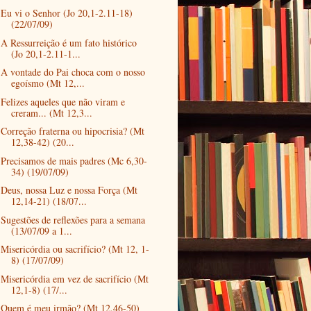
Eu vi o Senhor (Jo 20,1-2.11-18)
(22/07/09)
A Ressurreição é um fato histórico
(Jo 20,1-2.11-1...
A vontade do Pai choca com o nosso
egoísmo (Mt 12,...
Felizes aqueles que não viram e
creram... (Mt 12,3...
Correção fraterna ou hipocrisia? (Mt
12,38-42) (20...
Precisamos de mais padres (Mc 6,30-
34) (19/07/09)
Deus, nossa Luz e nossa Força (Mt
12,14-21) (18/07...
Sugestões de reflexões para a semana
(13/07/09 a 1...
Misericórdia ou sacrifício? (Mt 12, 1-
8) (17/07/09)
Misericórdia em vez de sacrifício (Mt
12,1-8) (17/...
Quem é meu irmão? (Mt 12,46-50)