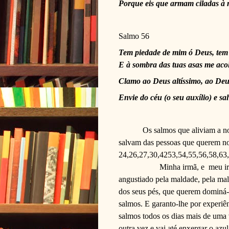
Porque eis que armam ciladas à m
Salmo 56
Tem piedade de mim ó Deus, tem 
E à sombra das tuas asas me aco
Clamo ao Deus altíssimo, ao Deus
Envie do céu (o seu auxílio) e sal
Os salmos que aliviam a n
salvam das pessoas que querem nos
24,26,27,30,4253,54,55,56,58,63,
Minha irmã, e
meu ir
angustiado pela maldade, pela ma
dos seus pés, que querem dominá-
salmos. E garanto-lhe por experiê
salmos todos os dias mais de uma v
outra vez e vai até enxergar o azul