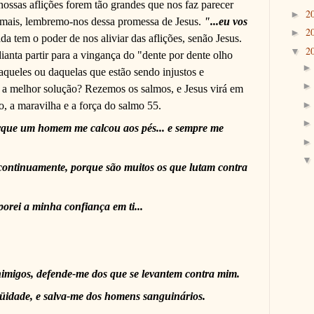
ossas aflições forem tão grandes que nos faz parecer
2
►
emais, lembremo-nos dessa promessa de Jesus.
"...eu vos
2
►
 tem o poder de nos aliviar das aflições, senão Jesus.
2
▼
ianta partir para a vingança do "dente por dente olho
aqueles ou daquelas que estão sendo injustos e
é a melhor solução? Rezemos os salmos, e Jesus virá em
, a maravilha e a força do salmo 55.
rque um homem me calcou aos pés... e sempre me
ontinuamente, porque são muitos os que lutam contra
orei a minha confiança em ti...
imigos, defende-me dos que se levantem contra mim.
qüidade, e salva-me dos homens sanguinários.