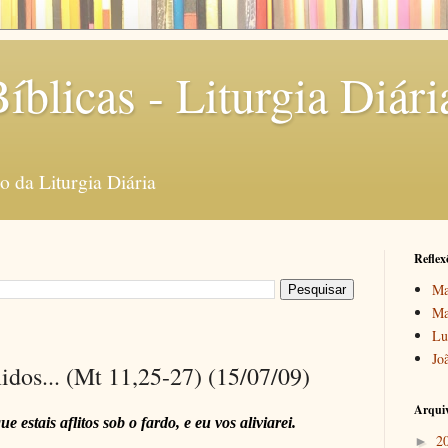
íblicas - Liturgia Diári
 da Liturgia Diária
Reflex
Ma
Ma
Lu
Jo
dos... (Mt 11,25-27) (15/07/09)
Arquiv
 estais aflitos sob o fardo, e eu vos aliviarei.
2
►