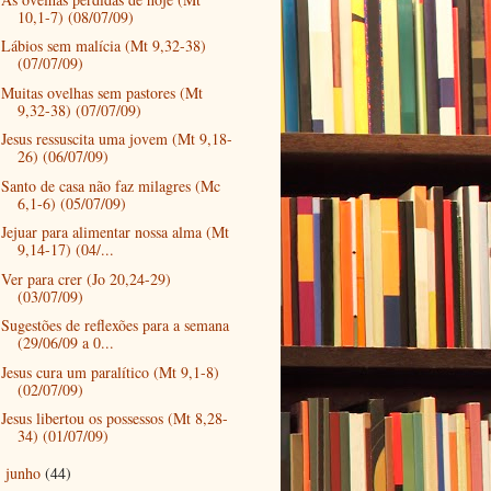
10,1-7) (08/07/09)
Lábios sem malícia (Mt 9,32-38)
(07/07/09)
Muitas ovelhas sem pastores (Mt
9,32-38) (07/07/09)
Jesus ressuscita uma jovem (Mt 9,18-
26) (06/07/09)
Santo de casa não faz milagres (Mc
6,1-6) (05/07/09)
Jejuar para alimentar nossa alma (Mt
9,14-17) (04/...
Ver para crer (Jo 20,24-29)
(03/07/09)
Sugestões de reflexões para a semana
(29/06/09 a 0...
Jesus cura um paralítico (Mt 9,1-8)
(02/07/09)
Jesus libertou os possessos (Mt 8,28-
34) (01/07/09)
junho
(44)
►