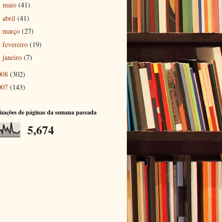
maio
(41)
►
abril
(41)
►
março
(27)
►
fevereiro
(19)
►
janeiro
(7)
►
008
(302)
007
(143)
izações de páginas da semana passada
5,674