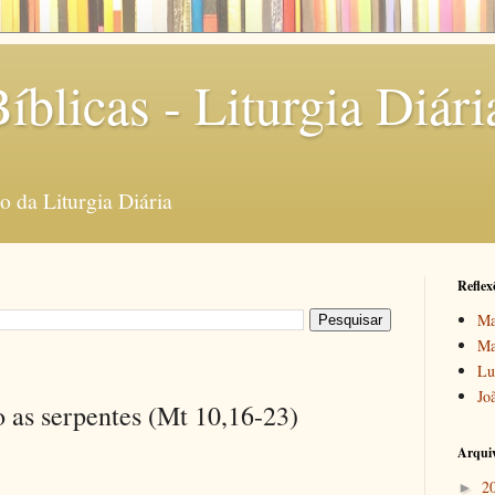
íblicas - Liturgia Diári
 da Liturgia Diária
Reflex
Ma
Ma
Lu
Jo
 as serpentes (Mt 10,16-23)
Arquiv
2
►