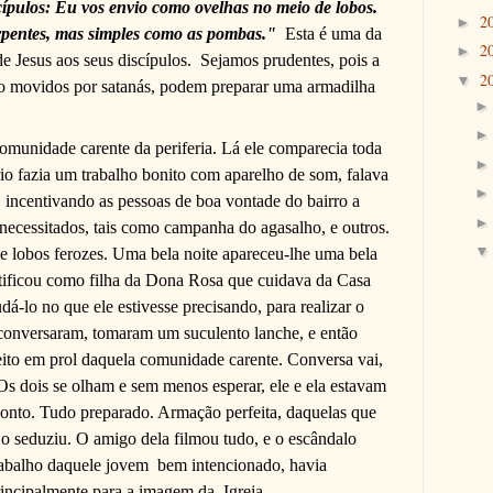
cípulos: Eu vos envio como ovelhas no meio de lobos.
2
►
erpentes, mas simples como as pombas."
Esta é uma da
2
►
 Jesus aos seus discípulos.
Sejamos prudentes, pois a
2
▼
o movidos por satanás, podem preparar uma armadilha
omunidade carente da periferia. Lá ele comparecia toda
rio fazia um trabalho bonito com aparelho de som, falava
, incentivando as pessoas de boa vontade do bairro a
ecessitados, tais como campanha do agasalho, e outros.
e lobos ferozes. Uma bela noite apareceu-lhe uma bela
ntificou como filha da Dona Rosa que cuidava da Casa
udá-lo no que ele estivesse precisando, para realizar o
 conversaram, tomaram um suculento lanche, e então
feito em prol daquela comunidade carente. Conversa vai,
.Os dois se olham e sem menos esperar, ele e ela estavam
onto. Tudo preparado. Armação perfeita, daquelas que
o seduziu. O amigo dela filmou tudo, e o escândalo
rabalho daquele jovem
bem intencionado, havia
rincipalmente para a imagem da
Igreja.