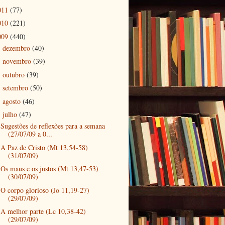
011
(77)
010
(221)
009
(440)
dezembro
(40)
►
novembro
(39)
►
outubro
(39)
►
setembro
(50)
►
agosto
(46)
►
julho
(47)
▼
Sugestões de reflexões para a semana
(27/07/09 a 0...
A Paz de Cristo (Mt 13,54-58)
(31/07/09)
Os maus e os justos (Mt 13,47-53)
(30/07/09)
O corpo glorioso (Jo 11,19-27)
(29/07/09)
A melhor parte (Lc 10,38-42)
(29/07/09)