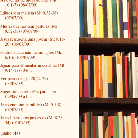
10,1-7) (08/07/09)
Lábios sem malícia (Mt 9,32-38)
(07/07/09)
Muitas ovelhas sem pastores (Mt
9,32-38) (07/07/09)
Jesus ressuscita uma jovem (Mt 9,18-
26) (06/07/09)
Santo de casa não faz milagres (Mc
6,1-6) (05/07/09)
Jejuar para alimentar nossa alma (Mt
9,14-17) (04/...
Ver para crer (Jo 20,24-29)
(03/07/09)
Sugestões de reflexões para a semana
(29/06/09 a 0...
Jesus cura um paralítico (Mt 9,1-8)
(02/07/09)
Jesus libertou os possessos (Mt 8,28-
34) (01/07/09)
junho
(44)
►