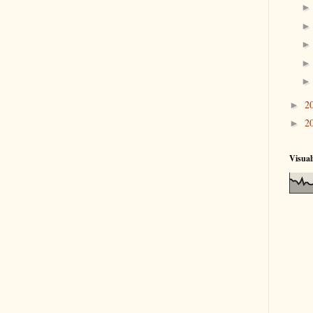
2
►
2
►
Visual