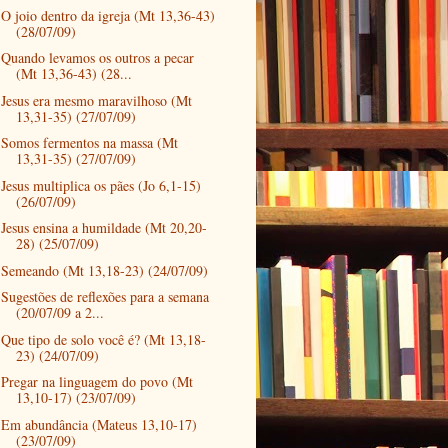
O joio dentro da igreja (Mt 13,36-43)
(28/07/09)
Quando levamos os outros a pecar
(Mt 13,36-43) (28...
Jesus era mesmo maravilhoso (Mt
13,31-35) (27/07/09)
Somos fermentos na massa (Mt
13,31-35) (27/07/09)
Jesus multiplica os pães (Jo 6,1-15)
(26/07/09)
Jesus ensina a humildade (Mt 20,20-
28) (25/07/09)
Semeando (Mt 13,18-23) (24/07/09)
Sugestões de reflexões para a semana
(20/07/09 a 2...
Que tipo de solo você é? (Mt 13,18-
23) (24/07/09)
Pregar na linguagem do povo (Mt
13,10-17) (23/07/09)
Em abundância (Mateus 13,10-17)
(23/07/09)