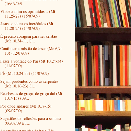
(16/07/09)
Vinde a mim os oprimidos... (Mt
11,25-27) (15/07/09)
Jesus condena os incrédulos (Mt
11,20-24) (14/07/09)
É preciso coragem para ser cristão
(Mt 10,34-11,1)...
Continuar a missão de Jesus (Mc 6,7-
13) (12/07/09)
Fazer a vontade do Pai (Mt 10,24-34)
(11/07/09)
FÉ (Mt 10,24-33) (11/07/09)
Sejam prudentes como as serpentes
(Mt 10,16-23) (1...
Recebestes de graça, de graça dai (Mt
10,7-15) (09...
Por onde andares (Mt 10,7-15)
(09/07/09)
Sugestões de reflexões para a semana
(06/07/09 a 1...
As ovelhas perdidas de hoje (Mt