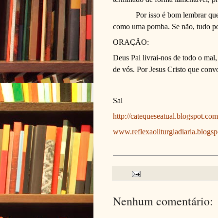
Por isso é bom lembrar qu
como uma pomba.
Se não, tudo po
ORAÇÃO:
Deus Pai livrai-nos de todo o mal
de vós. Por Jesus Cristo que conv
Sal
http://catequeseatual.blogspot.com
www.reflexaoliturgiadiaria.blogs
Nenhum comentário: