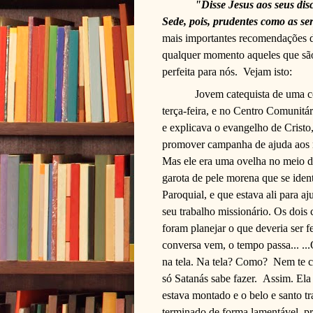
"Disse Jesus aos seus dis
Sede, pois, prudentes como as s
mais importantes recomendações de
qualquer momento aqueles que sã
perfeita para nós.
Vejam isto:
Jovem catequista de uma c
terça-feira, e no Centro Comunitá
e explicava o evangelho de Cristo
promover campanha de ajuda aos n
Mas ele era uma ovelha no meio d
garota de pele morena que se ide
Paroquial, e que estava ali para aj
seu trabalho missionário. Os dois
foram planejar o que deveria ser 
conversa vem, o tempo passa... ..
na tela. Na tela? Como?
Nem te c
só Satanás sabe fazer.
Assim. Ela 
estava montado e o belo e santo t
terminado de forma lamentável, p