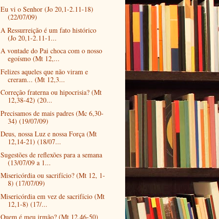
Eu vi o Senhor (Jo 20,1-2.11-18)
(22/07/09)
A Ressurreição é um fato histórico
(Jo 20,1-2.11-1...
A vontade do Pai choca com o nosso
egoísmo (Mt 12,...
Felizes aqueles que não viram e
creram... (Mt 12,3...
Correção fraterna ou hipocrisia? (Mt
12,38-42) (20...
Precisamos de mais padres (Mc 6,30-
34) (19/07/09)
Deus, nossa Luz e nossa Força (Mt
12,14-21) (18/07...
Sugestões de reflexões para a semana
(13/07/09 a 1...
Misericórdia ou sacrifício? (Mt 12, 1-
8) (17/07/09)
Misericórdia em vez de sacrifício (Mt
12,1-8) (17/...
Quem é meu irmão? (Mt 12,46-50)