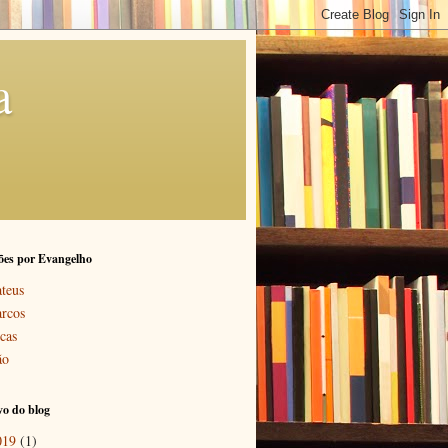
a
ões por Evangelho
teus
rcos
cas
ão
o do blog
019
(1)