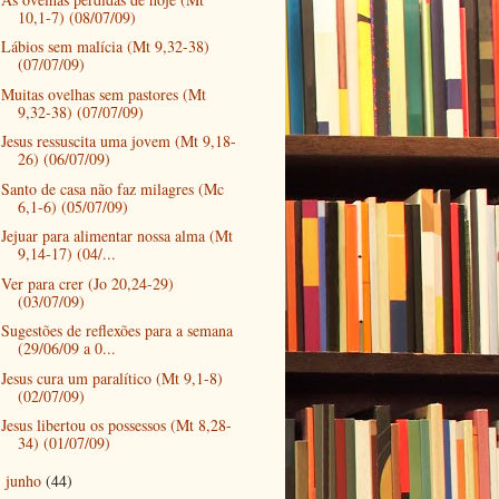
10,1-7) (08/07/09)
Lábios sem malícia (Mt 9,32-38)
(07/07/09)
Muitas ovelhas sem pastores (Mt
9,32-38) (07/07/09)
Jesus ressuscita uma jovem (Mt 9,18-
26) (06/07/09)
Santo de casa não faz milagres (Mc
6,1-6) (05/07/09)
Jejuar para alimentar nossa alma (Mt
9,14-17) (04/...
Ver para crer (Jo 20,24-29)
(03/07/09)
Sugestões de reflexões para a semana
(29/06/09 a 0...
Jesus cura um paralítico (Mt 9,1-8)
(02/07/09)
Jesus libertou os possessos (Mt 8,28-
34) (01/07/09)
junho
(44)
►