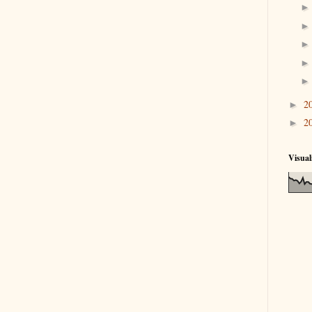
2
►
2
►
Visual