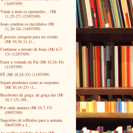
(16/07/09)
Vinde a mim os oprimidos... (Mt
11,25-27) (15/07/09)
Jesus condena os incrédulos (Mt
11,20-24) (14/07/09)
É preciso coragem para ser cristão
(Mt 10,34-11,1)...
Continuar a missão de Jesus (Mc 6,7-
13) (12/07/09)
Fazer a vontade do Pai (Mt 10,24-34)
(11/07/09)
FÉ (Mt 10,24-33) (11/07/09)
Sejam prudentes como as serpentes
(Mt 10,16-23) (1...
Recebestes de graça, de graça dai (Mt
10,7-15) (09...
Por onde andares (Mt 10,7-15)
(09/07/09)
Sugestões de reflexões para a semana
(06/07/09 a 1...
As ovelhas perdidas de hoje (Mt