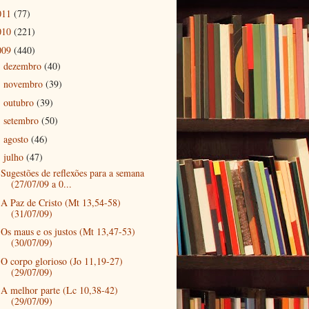
011
(77)
010
(221)
009
(440)
dezembro
(40)
►
novembro
(39)
►
outubro
(39)
►
setembro
(50)
►
agosto
(46)
►
julho
(47)
▼
Sugestões de reflexões para a semana
(27/07/09 a 0...
A Paz de Cristo (Mt 13,54-58)
(31/07/09)
Os maus e os justos (Mt 13,47-53)
(30/07/09)
O corpo glorioso (Jo 11,19-27)
(29/07/09)
A melhor parte (Lc 10,38-42)
(29/07/09)