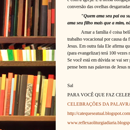
conversão das ovelhas desgarradas
"Quem ama seu pai ou su
ama seu filho mais que a mim, n
Amar a família é coisa bel
trabalho vocacional por causa da f
Jesus. Em outra fala Ele afirma q
(para evangelizar) terá 100 vezes 
Se você está em dúvida se vai ser 
pense bem nas palavras de Jesus 
Sal
PARA VOCÊ QUE FAZ CELE
CELEBRAÇÕES DA PALAVR
http://catequeseatual.blogspot.com
www.reflexaoliturgiadiaria.blogs