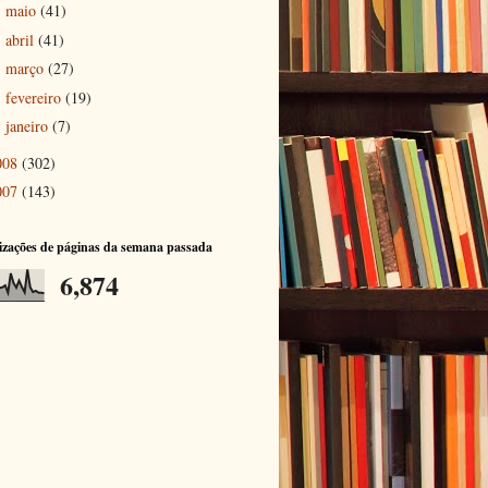
maio
(41)
►
abril
(41)
►
março
(27)
►
fevereiro
(19)
►
janeiro
(7)
►
008
(302)
007
(143)
izações de páginas da semana passada
6,874