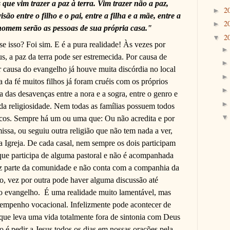
que vim trazer a paz à terra. Vim trazer não a paz,
2
►
são entre o filho e o pai, entre a filha e a mãe, entre a
2
►
 homem serão as pessoas de sua própria casa."
2
▼
 isso? Foi sim. E é a pura realidade! Às vezes por
, a paz da terra pode ser estremecida. Por causa de
r causa do evangelho já houve muita discórdia no local
 da fé muitos filhos já foram cruéis com os próprios
a das desavenças entre a nora e a sogra, entre o genro e
 da religiosidade. Nem todas as famílias possuem todos
icos. Sempre há um ou uma que: Ou não acredita e por
ssa, ou seguiu outra religião que não tem nada a ver,
da Igreja. De cada casal, nem sempre os dois participam
que participa de alguma pastoral e não é acompanhada
az parte da comunidade e não conta com a companhia da
ão, vez por outra pode haver alguma discussão até
o evangelho.
É uma realidade muito lamentável, mas
sempenho vocacional. Infelizmente pode acontecer de
que leva uma vida totalmente fora de sintonia com Deus
o é pedir a Jesus todos os dias em nossas orações pela