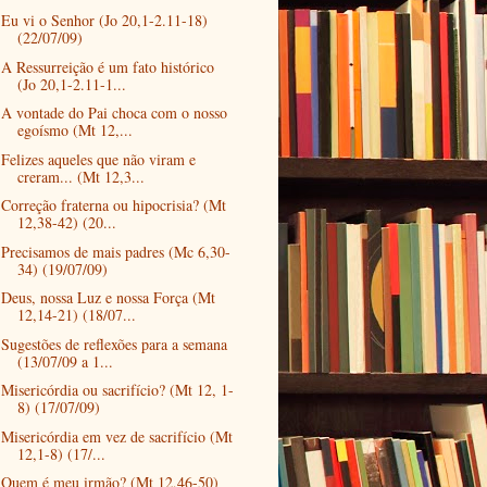
Eu vi o Senhor (Jo 20,1-2.11-18)
(22/07/09)
A Ressurreição é um fato histórico
(Jo 20,1-2.11-1...
A vontade do Pai choca com o nosso
egoísmo (Mt 12,...
Felizes aqueles que não viram e
creram... (Mt 12,3...
Correção fraterna ou hipocrisia? (Mt
12,38-42) (20...
Precisamos de mais padres (Mc 6,30-
34) (19/07/09)
Deus, nossa Luz e nossa Força (Mt
12,14-21) (18/07...
Sugestões de reflexões para a semana
(13/07/09 a 1...
Misericórdia ou sacrifício? (Mt 12, 1-
8) (17/07/09)
Misericórdia em vez de sacrifício (Mt
12,1-8) (17/...
Quem é meu irmão? (Mt 12,46-50)