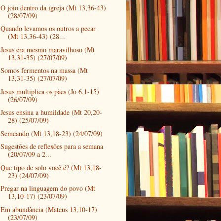
O joio dentro da igreja (Mt 13,36-43)
(28/07/09)
Quando levamos os outros a pecar
(Mt 13,36-43) (28...
Jesus era mesmo maravilhoso (Mt
13,31-35) (27/07/09)
Somos fermentos na massa (Mt
13,31-35) (27/07/09)
Jesus multiplica os pães (Jo 6,1-15)
(26/07/09)
Jesus ensina a humildade (Mt 20,20-
28) (25/07/09)
Semeando (Mt 13,18-23) (24/07/09)
Sugestões de reflexões para a semana
(20/07/09 a 2...
Que tipo de solo você é? (Mt 13,18-
23) (24/07/09)
Pregar na linguagem do povo (Mt
13,10-17) (23/07/09)
Em abundância (Mateus 13,10-17)
(23/07/09)