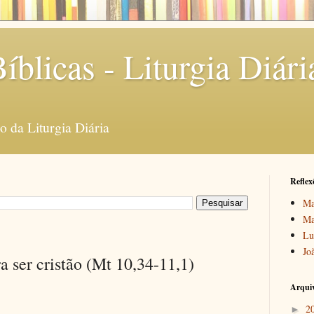
íblicas - Liturgia Diári
 da Liturgia Diária
Reflex
Ma
Ma
Lu
Jo
a ser cristão (Mt 10,34-11,1)
Arquiv
2
►