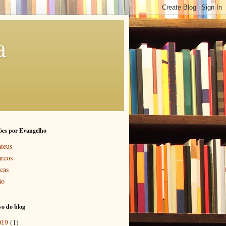
a
ões por Evangelho
teus
rcos
cas
ão
o do blog
019
(1)