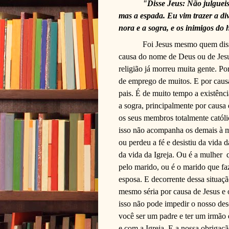
"Disse Jeus: Não julgueis 
mas a espada. Eu vim trazer a divi
nora e a sogra, e os inimigos do
Foi Jesus mesmo quem disse
causa do nome de Deus ou de Jesus
religião já morreu muita gente. Po
de emprego de muitos. E por causa
pais. É de muito tempo a existênci
a sogra, principalmente por causa
os seus membros totalmente catól
isso não acompanha os demais à mi
ou perdeu a fé e desistiu da vida 
da vida da Igreja. Ou é a mulher
pelo marido, ou é o marido que f
esposa. E decorrente dessa situaç
mesmo séria por causa de Jesus e 
isso não pode impedir o nosso de
você ser um padre e ter um irmão 
e com a Igreja. E a nossa obrigaçã