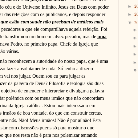
2
►
o céu e do Universo Infinito. Jesus era Deus com poder
2
par das refeições com os publicanos, e depois responder
►
que estão com saúde não precisam de médicos mais
2
▼
 pecadores a que ele compartilhava aquela refeição. Foi
le transformou um homem talvez pecador, mas de
uma
mava Pedro, no primeiro papa, Chefe da Igreja que
são várias.
 não reconhecem a autoridade do nosso papa, que é uma
sso fazer absolutamente nada. Só tenho a dizer o
 vai nos julgar. Quem sou eu para julgar as
zer da palavra de Deus? Filosofia e teologia são duas
objetivo de entender e interpretar e divulgar a palavra
criar polêmica com os meus irmãos que não concordam
ina da Igreja católica. Estou mais interessado em
os irmãos de boa vontade, do que em construir cercas,
s entre nós. Não! Meus irmãos! Não é por aí não! Esta
astar com discussões pueris só para mostrar o que
o que nos resta não é para nos polemizar tentando