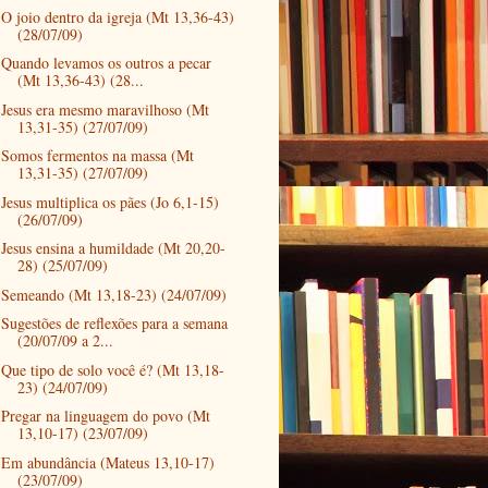
O joio dentro da igreja (Mt 13,36-43)
(28/07/09)
Quando levamos os outros a pecar
(Mt 13,36-43) (28...
Jesus era mesmo maravilhoso (Mt
13,31-35) (27/07/09)
Somos fermentos na massa (Mt
13,31-35) (27/07/09)
Jesus multiplica os pães (Jo 6,1-15)
(26/07/09)
Jesus ensina a humildade (Mt 20,20-
28) (25/07/09)
Semeando (Mt 13,18-23) (24/07/09)
Sugestões de reflexões para a semana
(20/07/09 a 2...
Que tipo de solo você é? (Mt 13,18-
23) (24/07/09)
Pregar na linguagem do povo (Mt
13,10-17) (23/07/09)
Em abundância (Mateus 13,10-17)
(23/07/09)