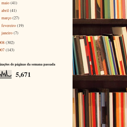
maio
(41)
►
abril
(41)
►
março
(27)
►
fevereiro
(19)
►
janeiro
(7)
►
008
(302)
007
(143)
izações de páginas da semana passada
5,671