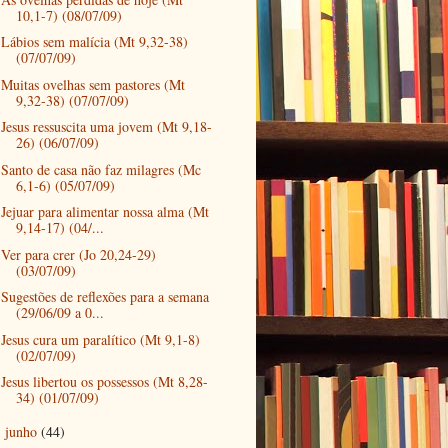
10,1-7) (08/07/09)
Lábios sem malícia (Mt 9,32-38)
(07/07/09)
Muitas ovelhas sem pastores (Mt
9,32-38) (07/07/09)
Jesus ressuscita uma jovem (Mt 9,18-
26) (06/07/09)
Santo de casa não faz milagres (Mc
6,1-6) (05/07/09)
Jejuar para alimentar nossa alma (Mt
9,14-17) (04/...
Ver para crer (Jo 20,24-29)
(03/07/09)
Sugestões de reflexões para a semana
(29/06/09 a 0...
Jesus cura um paralítico (Mt 9,1-8)
(02/07/09)
Jesus libertou os possessos (Mt 8,28-
34) (01/07/09)
junho
(44)
►