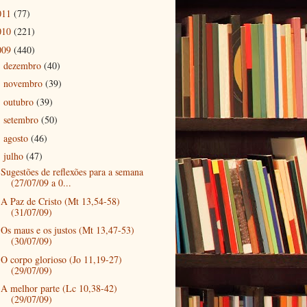
011
(77)
010
(221)
009
(440)
dezembro
(40)
►
novembro
(39)
►
outubro
(39)
►
setembro
(50)
►
agosto
(46)
►
julho
(47)
▼
Sugestões de reflexões para a semana
(27/07/09 a 0...
A Paz de Cristo (Mt 13,54-58)
(31/07/09)
Os maus e os justos (Mt 13,47-53)
(30/07/09)
O corpo glorioso (Jo 11,19-27)
(29/07/09)
A melhor parte (Lc 10,38-42)
(29/07/09)