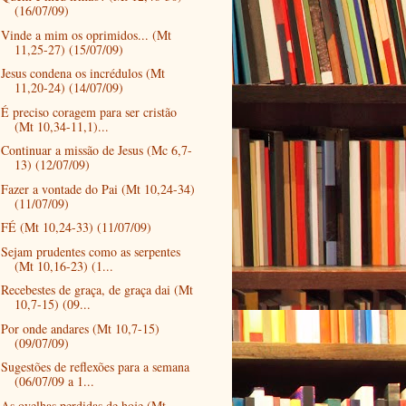
(16/07/09)
Vinde a mim os oprimidos... (Mt
11,25-27) (15/07/09)
Jesus condena os incrédulos (Mt
11,20-24) (14/07/09)
É preciso coragem para ser cristão
(Mt 10,34-11,1)...
Continuar a missão de Jesus (Mc 6,7-
13) (12/07/09)
Fazer a vontade do Pai (Mt 10,24-34)
(11/07/09)
FÉ (Mt 10,24-33) (11/07/09)
Sejam prudentes como as serpentes
(Mt 10,16-23) (1...
Recebestes de graça, de graça dai (Mt
10,7-15) (09...
Por onde andares (Mt 10,7-15)
(09/07/09)
Sugestões de reflexões para a semana
(06/07/09 a 1...
As ovelhas perdidas de hoje (Mt