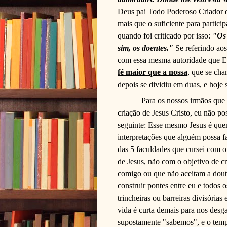
Deus pai Todo Poderoso Criador d
mais que o suficiente para partici
quando foi criticado por isso:
"Os 
sim, os doentes."
Se referindo aos
com essa mesma autoridade que E
fé maior que a nossa
, que se cha
depois se dividiu em duas, e hoje 
Para os nossos irmãos que
criação de Jesus Cristo, eu não po
seguinte: Esse mesmo Jesus é quem
interpretações que alguém possa fa
das 5 faculdades que cursei com o 
de Jesus, não com o objetivo de 
comigo ou que não aceitam a doutr
construir pontes entre eu e todos 
trincheiras ou barreiras divisória
vida é curta demais para nos desg
supostamente "sabemos", e o temp