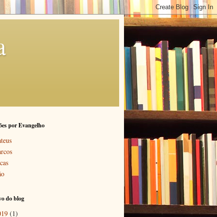
a
ões por Evangelho
teus
rcos
cas
ão
o do blog
019
(1)