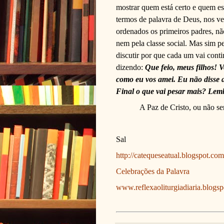
mostrar quem está certo e quem e
termos de palavra de Deus, nos ve
ordenados os primeiros padres, nã
nem pela classe social. Mas sim pe
discutir por que cada um vai cont
dizendo:
Que feio, meus filhos! 
como eu vos amei. Eu não disse a
Final o que vai pesar mais? Lemb
A Paz de Cristo, ou não s
Sal
http://catequeseatual.blogspot.com
Celebrações da Palavra
www.reflexaoliturgiadiaria.blogs