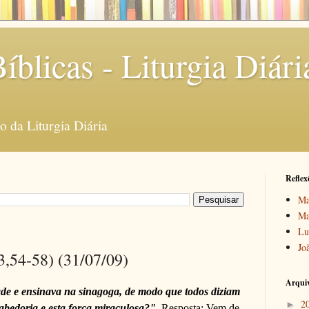
íblicas - Liturgia Diári
 da Liturgia Diária
Reflex
Ma
Ma
Lu
Jo
3,54-58) (31/07/09)
Arquiv
ade e ensinava na sinagoga, de modo que todos diziam
2
►
abedoria e esta força miraculosa?"
Resposta: Vem de