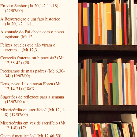
Eu vi o Senhor (Jo 20,1-2.11-18)
(22/07/09)
A Ressurreição é um fato histórico
(Jo 20,1-2.11-1...
A vontade do Pai choca com o nosso
egoísmo (Mt 12,...
Felizes aqueles que não viram e
creram... (Mt 12,3...
Correção fraterna ou hipocrisia? (Mt
12,38-42) (20...
Precisamos de mais padres (Mc 6,30-
34) (19/07/09)
Deus, nossa Luz e nossa Força (Mt
12,14-21) (18/07...
Sugestões de reflexões para a semana
(13/07/09 a 1...
Misericórdia ou sacrifício? (Mt 12, 1-
8) (17/07/09)
Misericórdia em vez de sacrifício (Mt
12,1-8) (17/...
Quem é meu irmão? (Mt 12,46-50)