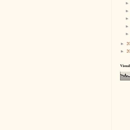
2
►
2
►
Visual