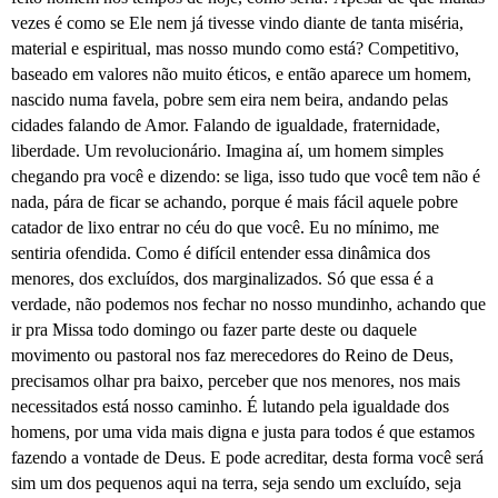
vezes é como se Ele nem já tivesse vindo diante de tanta miséria,
material e espiritual, mas nosso mundo como está? Competitivo,
baseado em valores não muito éticos, e então aparece um homem,
nascido numa favela, pobre sem eira nem beira, andando pelas
cidades falando de Amor. Falando de igualdade, fraternidade,
liberdade. Um revolucionário. Imagina aí, um homem simples
chegando pra você e dizendo: se liga, isso tudo que você tem não é
nada, pára de ficar se achando, porque é mais fácil aquele pobre
catador de lixo entrar no céu do que você. Eu no mínimo, me
sentiria ofendida. Como é difícil entender essa dinâmica dos
menores, dos excluídos, dos marginalizados. Só que essa é a
verdade, não podemos nos fechar no nosso mundinho, achando que
ir pra Missa todo domingo ou fazer parte deste ou daquele
movimento ou pastoral nos faz merecedores do Reino de Deus,
precisamos olhar pra baixo, perceber que nos menores, nos mais
necessitados está nosso caminho. É lutando pela igualdade dos
homens, por uma vida mais digna e justa para todos é que estamos
fazendo a vontade de Deus. E pode acreditar, desta forma você será
sim um dos pequenos aqui na terra, seja sendo um excluído, seja