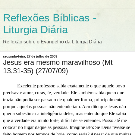
Reflexões Bíblicas -
Liturgia Diária
Reflexão sobre o Evangelho da Liturgia Diária
segunda-feira, 27 de julho de 2009
Jesus era mesmo maravilhoso (Mt
13,31-35) (27/07/09)
Excelente professor, sabia exatamente o que aquele povo
precisava: amor, curas, fé, verdade. Ele também sabia que o que
trazia não podia ser passado de qualquer forma, principalmente
porque aquelas pessoas não entenderiam. Acredito que Jesus não
queria subestimar a inteligência deles, mas entendo que Ele sabia
que a verdade era muito forte, difícil de se entender. Posso até me
colocar no lugar daquelas pessoas. Imagine isto: Se Deus tivesse se
feito homem nos tempos de hoje, como seria? Apesar de que muitas