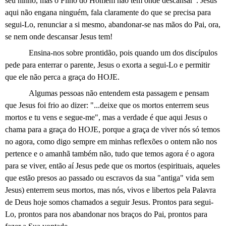
seu ninho, mas o Filho do Homem não tem onde descansar". Jesus
aqui não engana ninguém, fala claramente do que se precisa para
segui-Lo, renunciar a si mesmo, abandonar-se nas mãos do Pai, ora,
se nem onde descansar Jesus tem!
Ensina-nos sobre prontidão, pois quando um dos discípulos
pede para enterrar o parente, Jesus o exorta a segui-Lo e permitir
que ele não perca a graça do HOJE.
Algumas pessoas não entendem esta passagem e pensam
que Jesus foi frio ao dizer: "...deixe que os mortos enterrem seus
mortos e tu vens e segue-me", mas a verdade é que aqui Jesus o
chama para a graça do HOJE, porque a graça de viver nós só temos
no agora, como digo sempre em minhas reflexões o ontem não nos
pertence e o amanhã também não, tudo que temos agora é o agora
para se viver, então aí Jesus pede que os mortos (espirituais, aqueles
que estão presos ao passado ou escravos da sua "antiga" vida sem
Jesus) enterrem seus mortos, mas nós, vivos e libertos pela Palavra
de Deus hoje somos chamados a seguir Jesus. Prontos para segui-
Lo, prontos para nos abandonar nos braços do Pai, prontos para