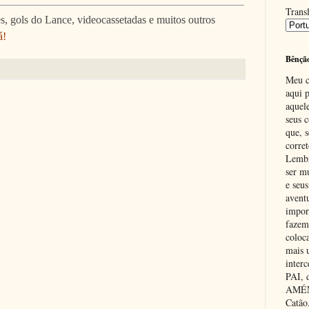
Transl
, gols do Lance, videocassetadas e muitos outros
á!
Bênçã
Meu c
aqui p
aquel
seus c
que, 
corre
Lembr
ser m
e seus
avent
impor
fazem
coloc
mais 
inter
PAI,
AMÉM.
Catão