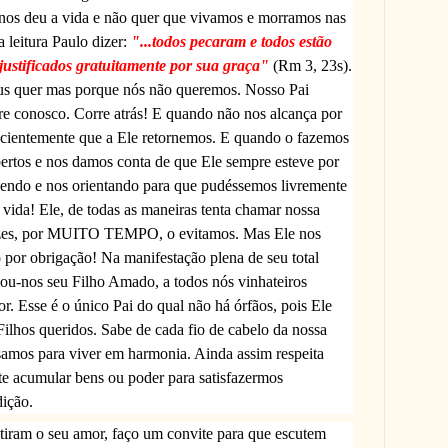
nos deu a vida e não quer que vivamos e morramos nas
 leitura Paulo dizer:
"...todos pecaram e todos estão
 justificados gratuitamente por sua graça"
(Rm 3, 23s).
us quer mas porque nós não queremos. Nosso Pai
pre conosco. Corre atrás! E quando não nos alcança por
pacientemente que a Ele retornemos. E quando o fazemos
rtos e nos damos conta de que Ele sempre esteve por
gendo e nos orientando para que pudéssemos livremente
 vida! Ele, de todas as maneiras tenta chamar nossa
vezes, por MUITO TEMPO, o evitamos. Mas Ele nos
o por obrigação! Na manifestação plena de seu total
iou-nos seu Filho Amado, a todos nós vinhateiros
r. Esse é o único Pai do qual não há órfãos, pois Ele
ilhos queridos. Sabe de cada fio de cabelo da nossa
samos para viver em harmonia. Ainda assim respeita
 acumular bens ou poder para satisfazermos
ição.
tiram o seu amor, faço um convite para que escutem