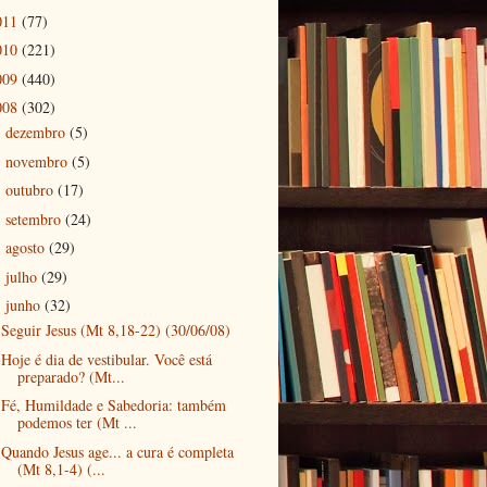
011
(77)
010
(221)
009
(440)
008
(302)
dezembro
(5)
►
novembro
(5)
►
outubro
(17)
►
setembro
(24)
►
agosto
(29)
►
julho
(29)
►
junho
(32)
▼
Seguir Jesus (Mt 8,18-22) (30/06/08)
Hoje é dia de vestibular. Você está
preparado? (Mt...
Fé, Humildade e Sabedoria: também
podemos ter (Mt ...
Quando Jesus age... a cura é completa
(Mt 8,1-4) (...