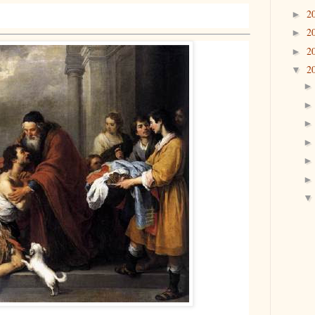
2
►
2
►
2
►
2
▼