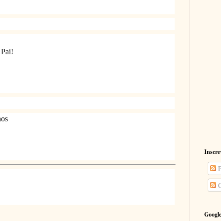
 Pai!
hos
Inscre
P
C
Google