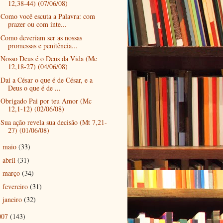
12,38-44) (07/06/08)
Como você escuta a Palavra: com
prazer ou com inte...
Como deveriam ser as nossas
promessas e penitência...
Nosso Deus é o Deus da Vida (Mc
12,18-27) (04/06/08)
Dai a César o que é de César, e a
Deus o que é de ...
Obrigado Pai por teu Amor (Mc
12,1-12) (02/06/08)
Sua ação revela sua decisão (Mt 7,21-
27) (01/06/08)
maio
(33)
►
abril
(31)
►
março
(34)
►
fevereiro
(31)
►
janeiro
(32)
►
007
(143)