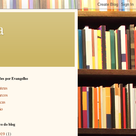
a
ões por Evangelho
teus
rcos
cas
ão
o do blog
019
(1)