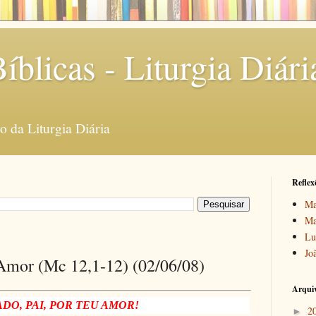
íblicas - Liturgia Diári
 da Liturgia Diária
Reflex
Ma
Ma
Lu
Jo
 Amor (Mc 12,1-12) (02/06/08)
Arquiv
DO, PAI, POR TEU AMOR!
2
►