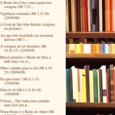
O Reino dos Céus é para quem tem
coragem (Mt 7,21-...
Vigilância constante (Mt 7,15-20)
(25/06/08)
A Festa de São João Batista: religiosa
ou profana?...
Aos que têm facilidade em encontrar
defeitos (Mt 7...
A coragem de ser discípulo (Mt
10,26-33) (22/06/08)
Buscai primeiro o Reino de Deus e
tudo mais vos se...
Olhos voltados para o céu (Mt 6,19-
23) (20/06/08)
Pra que rezar? (Mt 6,7-15)
(19/06/08)
Deus te vê (Mt 6,1-6.16-18)
(18/06/08)
Ô Jesus... Não tinha uma coisinha
mais fácil pra p...
Nosso Reino é o Reino do Amor (Mt