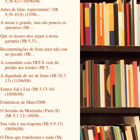
5,38-42) (16/06/08)
Antes de falar, experimente! (Mt
9,36-10,8) (15/06...
A messe é grande, mas são poucos os
operários (Mt ...
Que os nossos atos sejam a nossa
garantia (Mt 5,33...
Recomendações de Jesus para não cair
no pecado (Mt...
A comunhão com DEUS vem do
perdão aos irmãos (Mt 5...
A dignidade de ser de Jesus (Mt 10,7-
13) (11/06/08)
Somos Sal e Luz (Mt 5,13-16)
(10/06/08)
Estatísticas de Maio/2008
O Sermão da Montanha (Parte II)
(Mt 5,1-12) (09/06...
Sua vida é sua resposta (Mt 9,9-13)
(08/06/08)
O Deus que transforma o nada (Mc