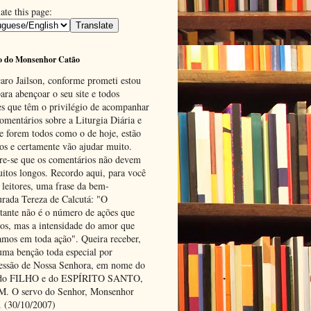
ate this page:
o do Monsenhor Catão
aro Jailson, conforme prometi estou
ara abençoar o seu site e todos
es que têm o privilégio de acompanhar
omentários sobre a Liturgia Diária e
se forem todos como o de hoje, estão
tos e certamente vão ajudar muito.
e-se que os comentários não devem
uitos longos. Recordo aqui, para você
 leitores, uma frase da bem-
urada Tereza de Calcutá: "O
tante não é o número de ações que
os, mas a intensidade do amor que
amos em toda ação". Queira receber,
uma benção toda especial por
cessão de Nossa Senhora, em nome do
 do FILHO e do ESPÍRITO SANTO,
 O servo do Senhor, Monsenhor
. (30/10/2007)