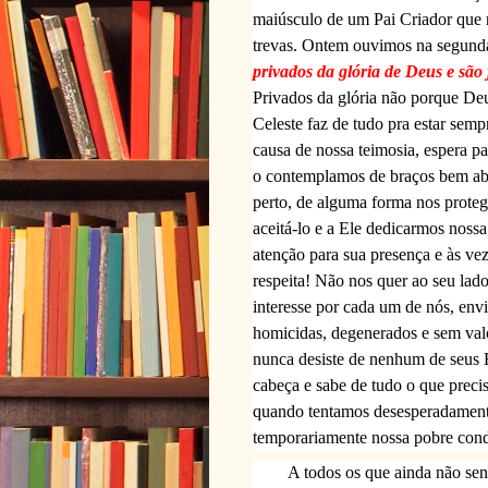
maiúsculo de um Pai Criador que 
trevas. Ontem ouvimos na segunda
privados da glória de Deus e são
Privados da glória não porque De
Celeste faz de tudo pra estar sem
causa de nossa teimosia, espera 
o contemplamos de braços bem abe
perto, de alguma forma nos prote
aceitá-lo e a Ele dedicarmos nossa
atenção para sua presença e às 
respeita! Não nos quer ao seu lad
interesse por cada um de nós, env
homicidas, degenerados e sem valo
nunca desiste de nenhum de seus F
cabeça e sabe de tudo o que preci
quando tentamos desesperadamente
temporariamente nossa pobre cond
A todos os que ainda não sen