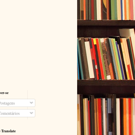
ver-se
ostagens
omentários
 Translate